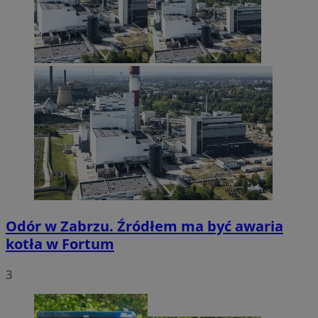
Odór w Zabrzu. Źródłem ma być awaria
kotła w Fortum
3