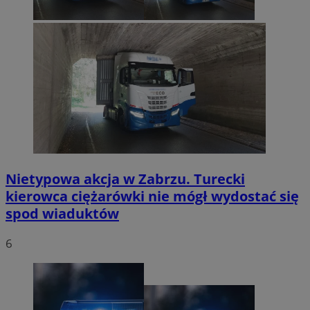
Nietypowa akcja w Zabrzu. Turecki
kierowca ciężarówki nie mógł wydostać się
spod wiaduktów
6