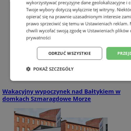
wykorzystywać precyzyjne dane geolokalizacyjne i c
Twoje wybory dotyczą wyłącznie tej witryny. Niekt
opierać się na prawnie uzasadnionym interesie zami
prawo sprzeciwić się temu w
Ustawieniach reklam
.
chwili wycofać swoją zgodę w
Ustawieniach plików 
prywatności
ODRZUĆ WSZYSTKIE
PRZEJ
POKAŻ SZCZEGÓŁY
Niezbędne
Wydajność
Targetowani
Wakacyjny wypoczynek nad Bałtykiem w
domkach Szmaragdowe Morze
Niesklasyfikowane