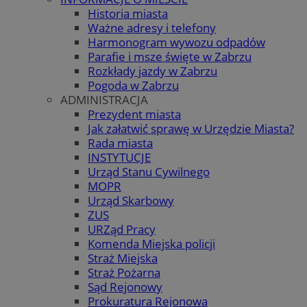
Historia miasta
Ważne adresy i telefony
Harmonogram wywozu odpadów
Parafie i msze święte w Zabrzu
Rozkłady jazdy w Zabrzu
Pogoda w Zabrzu
ADMINISTRACJA
Prezydent miasta
Jak załatwić sprawę w Urzędzie Miasta?
Rada miasta
INSTYTUCJE
Urząd Stanu Cywilnego
MOPR
Urząd Skarbowy
ZUS
URZąd Pracy
Komenda Miejska policji
Straż Miejska
Straż Pożarna
Sąd Rejonowy
Prokuratura Rejonowa