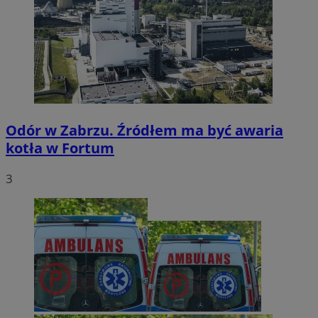
Odór w Zabrzu. Źródłem ma być awaria
kotła w Fortum
3