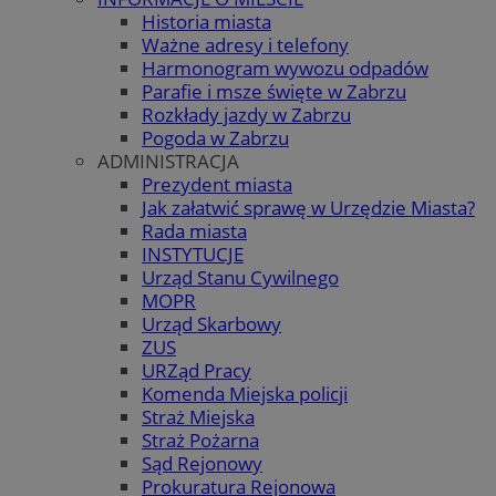
Historia miasta
Ważne adresy i telefony
Harmonogram wywozu odpadów
Parafie i msze święte w Zabrzu
Rozkłady jazdy w Zabrzu
Pogoda w Zabrzu
ADMINISTRACJA
Prezydent miasta
Jak załatwić sprawę w Urzędzie Miasta?
Rada miasta
INSTYTUCJE
Urząd Stanu Cywilnego
MOPR
Urząd Skarbowy
ZUS
URZąd Pracy
Komenda Miejska policji
Straż Miejska
Straż Pożarna
Sąd Rejonowy
Prokuratura Rejonowa