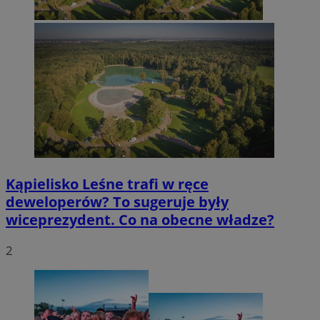
Kąpielisko Leśne trafi w ręce
deweloperów? To sugeruje były
wiceprezydent. Co na obecne władze?
2