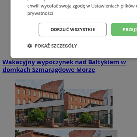
chwili wycofać swoją zgodę w
Ustawieniach plików 
prywatności
ODRZUĆ WSZYSTKIE
PRZEJ
POKAŻ SZCZEGÓŁY
Niezbędne
Wydajność
Targetowani
Wakacyjny wypoczynek nad Bałtykiem w
domkach Szmaragdowe Morze
Niesklasyfikowane
Niezbędne
Wydajność
Targetowanie
Funkcjonalno