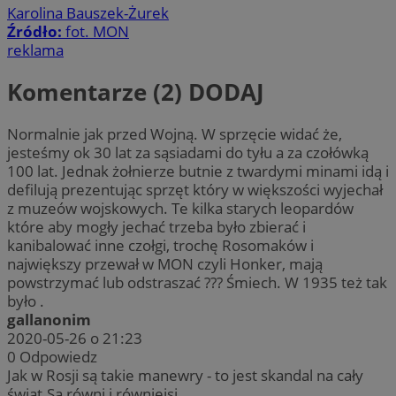
Karolina Bauszek-Żurek
Źródło:
fot. MON
reklama
Komentarze (2)
DODAJ
Normalnie jak przed Wojną. W sprzęcie widać że,
jesteśmy ok 30 lat za sąsiadami do tyłu a za czołówką
100 lat. Jednak żołnierze butnie z twardymi minami idą i
defilują prezentując sprzęt który w większości wyjechał
z muzeów wojskowych. Te kilka starych leopardów
które aby mogły jechać trzeba było zbierać i
kanibalować inne czołgi, trochę Rosomaków i
największy przewał w MON czyli Honker, mają
powstrzymać lub odstraszać ??? Śmiech. W 1935 też tak
było .
gallanonim
2020-05-26 o 21:23
0
Odpowiedz
Jak w Rosji są takie manewry - to jest skandal na cały
świat.Są równi i równiejsi.