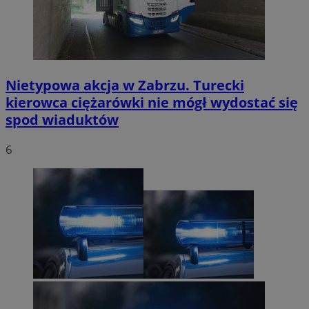
Nietypowa akcja w Zabrzu. Turecki
kierowca ciężarówki nie mógł wydostać się
spod wiaduktów
6