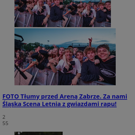
FOTO
Tłumy przed Areną Zabrze. Za nami
Śląska Scena Letnia z gwiazdami rapu!
2
55