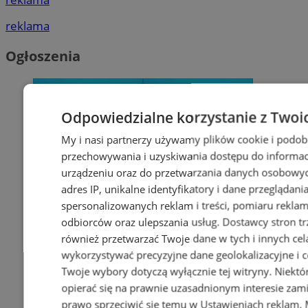
reklama
Ogłoszenia
Odpowiedzialne korzystanie z Twoi
My i nasi partnerzy używamy plików cookie i podob
przechowywania i uzyskiwania dostępu do informac
urządzeniu oraz do przetwarzania danych osobowych
adres IP, unikalne identyfikatory i dane przeglądani
spersonalizowanych reklam i treści, pomiaru reklam i
odbiorców oraz ulepszania usług.
Dostawcy stron tr
również przetwarzać Twoje dane w tych i innych cel
wykorzystywać precyzyjne dane geolokalizacyjne i c
Twoje wybory dotyczą wyłącznie tej witryny. Niekt
opierać się na prawnie uzasadnionym interesie zami
prawo sprzeciwić się temu w
Ustawieniach reklam
.