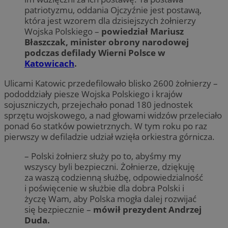
patriotyzmu, oddania Ojczyźnie jest postawą,
która jest wzorem dla dzisiejszych żołnierzy
Wojska Polskiego –
powiedział Mariusz
Błaszczak, minister obrony narodowej
podczas defilady Wierni Polsce w
Katowicach
.
Ulicami Katowic przedefilowało blisko 2600 żołnierzy –
pododdziały piesze Wojska Polskiego i krajów
sojuszniczych, przejechało ponad 180 jednostek
sprzętu wojskowego, a nad głowami widzów przeleciało
ponad 6o statków powietrznych. W tym roku po raz
pierwszy w defiladzie udział wzięła orkiestra górnicza.
– Polski żołnierz służy po to, abyśmy my
wszyscy byli bezpieczni. Żołnierze, dziękuję
za waszą codzienną służbę, odpowiedzialność
i poświęcenie w służbie dla dobra Polski i
życzę Wam, aby Polska mogła dalej rozwijać
się bezpiecznie –
mówił prezydent Andrzej
Duda.