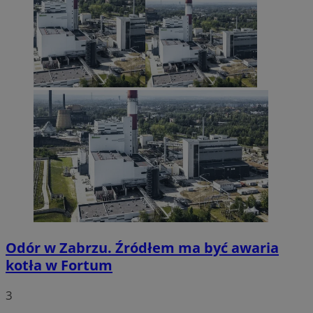
Odór w Zabrzu. Źródłem ma być awaria
kotła w Fortum
3