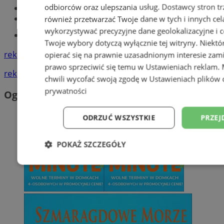
odbiorców oraz ulepszania usług.
Dostawcy stron tr
Największy sklep z częściami online!
Książeczka sanepidowska
również przetwarzać Twoje dane w tych i innych cel
wykorzystywać precyzyjne dane geolokalizacyjne i c
Tworzenie stron www -Zabrze
Twoje wybory dotyczą wyłącznie tej witryny. Niekt
reklama
opierać się na prawnie uzasadnionym interesie zami
prawo sprzeciwić się temu w
Ustawieniach reklam
.
reklama
chwili wycofać swoją zgodę w
Ustawieniach plików 
prywatności
Ogłoszenia
ODRZUĆ WSZYSTKIE
PRZEJ
POKAŻ SZCZEGÓŁY
Niezbędne
Wydajność
Targetowani
Niesklasyfikowane