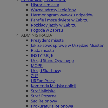
Historia miasta
Ważne adresy i telefony
Harmonogram wywozu odpadów
Parafie i msze święte w Zabrzu
Rozkłady jazdy w Zabrzu
Pogoda w Zabrzu
ADMINISTRACJA
Prezydent miasta
Jak załatwić sprawę w Urzędzie Miasta?
Rada miasta
INSTYTUCJE
Urząd Stanu Cywilnego
MOPR
Urząd Skarbowy
ZUS
URZąd Pracy
Komenda Miejska policji
Straż Miejska
Straż Pożarna
Sąd Rejonowy
Prokuratura Rejonowa