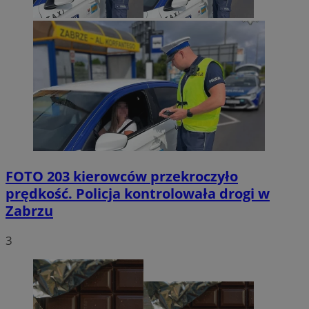
FOTO
203 kierowców przekroczyło
prędkość. Policja kontrolowała drogi w
Zabrzu
3