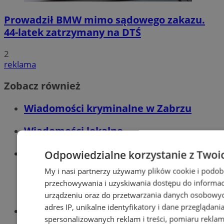
Prowadził BMW mimo sądowego zakazu.
44-latek zatrzymany na DTŚ
2
reklama
Zobacz również
Wiadomości kryminalne w Zabrzu
Wiadomości lokalne
Wiadomości sportowe
Odpowiedzialne korzystanie z Twoi
My i nasi partnerzy używamy plików cookie i podob
przechowywania i uzyskiwania dostępu do informac
urządzeniu oraz do przetwarzania danych osobowych
adres IP, unikalne identyfikatory i dane przeglądani
Optyk, okulista
spersonalizowanych reklam i treści, pomiaru reklam i
Zabrze