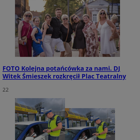
FOTO
Kolejna potańcówka za nami. DJ
Witek Śmieszek rozkręcił Plac Teatralny
22