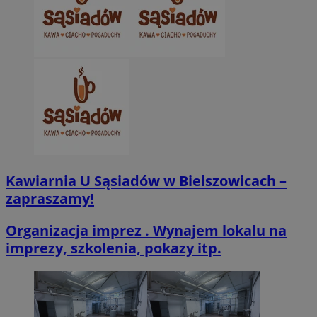
VISITOR_PRIVACY_METADATA
5 miesięcy 4
YouTube
tygodnie
.youtube.com
Kawiarnia U Sąsiadów w Bielszowicach –
zapraszamy!
Organizacja imprez . Wynajem lokalu na
imprezy, szkolenia, pokazy itp.