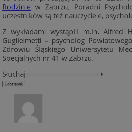
Rodzinie
w Zabrzu, Poradni Psycholo
Nazwa
uczestników są też nauczyciele, psycho
Nazwa
ustat_xq6z219uw9
Nazwa
__Secure-YNID
_clck
Z wykładami wystąpili m.in. Alfred 
__gads
Guglielmetti – psycholog Powiatoweg
Zdrowiu Śląskiego Uniwersytetu Me
FCCDCF
MUID
Specjalnych nr 41 w Zabrzu.
__eoi
Słuchaj
⏵︎
ANONCHK
_clsk
Udostępnij
test_cookie
_ga_NBM6HFESG6
_fbp
OAID
MR