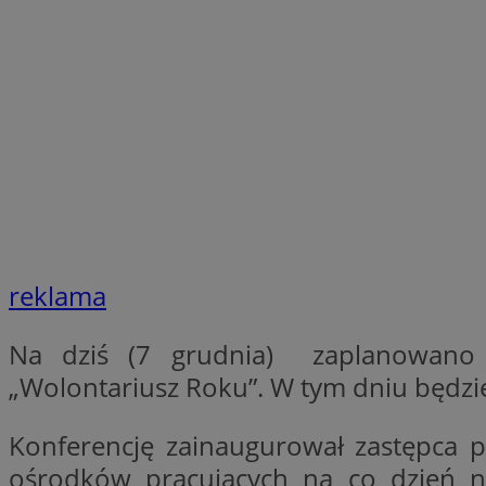
SessID
QeSessID
MvSessID
__cf_bm
__cf_bm
CookieScriptConse
reklama
VISITOR_PRIVACY_
Na dziś (7 grudnia) zaplanowano „D
„Wolontariusz Roku”. W tym dniu będzie
Konferencję zainaugurował zastępca pr
ośrodków pracujących na co dzień 