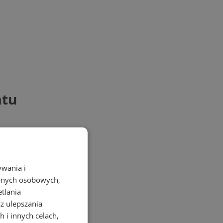
atu
ywania i
danych osobowych,
etlania
az ulepszania
 i innych celach,