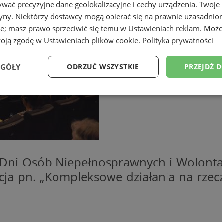
wać precyzyjne dane geolokalizacyjne i cechy urządzenia. Twoje
tryny. Niektórzy dostawcy mogą opierać się na prawnie uzasadnio
ie; masz prawo sprzeciwić się temu w
Ustawieniach reklam
. Może
woją zgodę w
Ustawieniach plików cookie
.
Polityka prywatności
EGÓŁY
ODRZUĆ WSZYSTKIE
PRZEJDŹ 
Wydajność
Targetowanie
Funkcjonalność
Ni
 Dni Osób Niepełnosprawnych i Wolonta
ezbędne
Wydajność
Targetowanie
Funkcjonalność
Niesklasyfikow
ja pn. „Kompleksowe działania na rzec
ie umożliwiają korzystanie z podstawowych funkcji strony internetowej, takich jak log
Bez niezbędnych plików cookie nie można prawidłowo korzystać ze strony internetowe
Provider
/
Okres
Opis
Domena
przechowywania