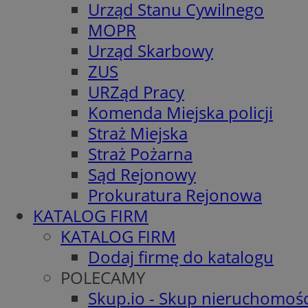
Urząd Stanu Cywilnego
MOPR
Urząd Skarbowy
ZUS
URZąd Pracy
Komenda Miejska policji
Straż Miejska
Straż Pożarna
Sąd Rejonowy
Prokuratura Rejonowa
KATALOG FIRM
KATALOG FIRM
Dodaj firmę do katalogu
POLECAMY
Skup.io - Skup nieruchomośc