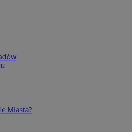
adów
zu
ie Miasta?