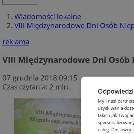
Wiadomości lokalne
VIII Międzynarodowe Dni Osób Niep
reklama
VIII Międzynarodowe Dni Osób 
07 grudnia 2018 09:15
Czas czytania: 2 min.
Odpowiedzia
My i nasi partne
uzyskiwania dost
takich jak Twój a
spersonalizowanyc
usług.
Dostawcy s