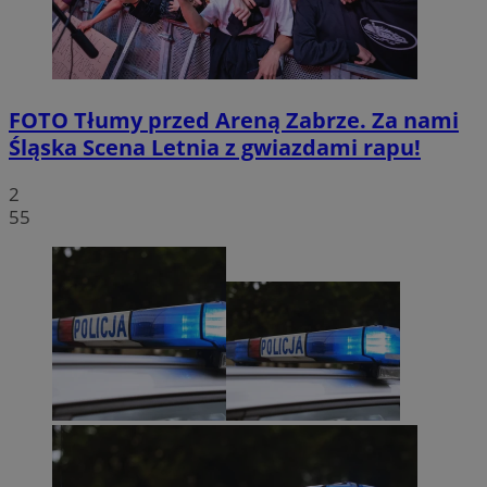
FOTO
Tłumy przed Areną Zabrze. Za nami
Śląska Scena Letnia z gwiazdami rapu!
2
55