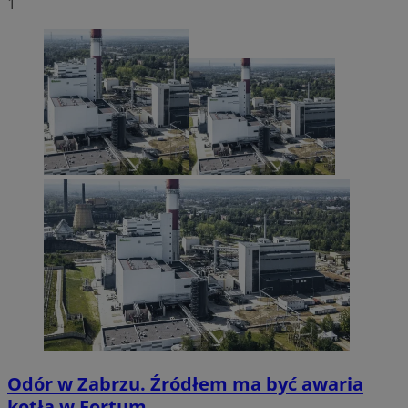
1
Odór w Zabrzu. Źródłem ma być awaria
kotła w Fortum