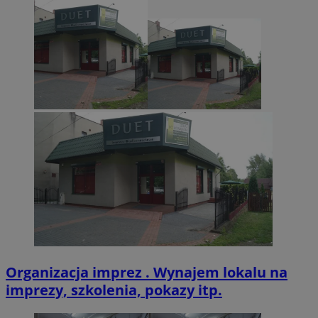
CookieScriptConsent
4 tygodnie 2 dn
CookieScript
zabrze.com.pl
VISITOR_PRIVACY_METADATA
5 miesięcy 4
YouTube
tygodnie
.youtube.com
Organizacja imprez . Wynajem lokalu na
imprezy, szkolenia, pokazy itp.