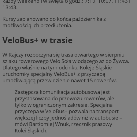
każdy weekend i w święta o godz.: 7:19, 10:07, 11:43 i
13:43.
Kursy zaplanowano do końca października z
możliwością ich przedłużenia.
VeloBus+ w trasie
W Rajczy rozpoczyna się trasa otwartego w sierpniu
szlaku rowerowego Velo Soła wiodącego aż do Żywca.
Dlatego właśnie na tym odcinku, Koleje Śląskie
uruchomiły specjalny VeloBus+ z przyczepą
umożliwiającą przewiezienie nawet 15 rowerów.
Zastępcza komunikacja autobusowa jest
przystosowana do przewozu rowerów, ale
tylko w ograniczonym zakresie. Specjalna
przyczepa w VeloBus+ pozwala na transport
większej liczby jednośladów niż w autobusie –
mówi Bartłomiej Wnuk, rzecznik prasowy
Kolei Śląskich.