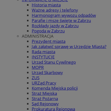
Historia miasta
Ważne adresy i telefony
Harmonogram wywozu odpadów
Parafie i msze święte w Zabrzu
Rozkłady jazdy w Zabrzu
Pogoda w Zabrzu
ADMINISTRACJA
Prezydent miasta
Jak załatwić sprawę w Urzędzie Miasta?
Rada miasta
INSTYTUCJE
Urząd Stanu Cywilnego
MOPR
Urząd Skarbowy
ZUS
URZąd Pracy
Komenda Miejska policji
Straż Miejska
Straż Pożarna
Sąd Rejonowy
Prokuratura Rejonowa