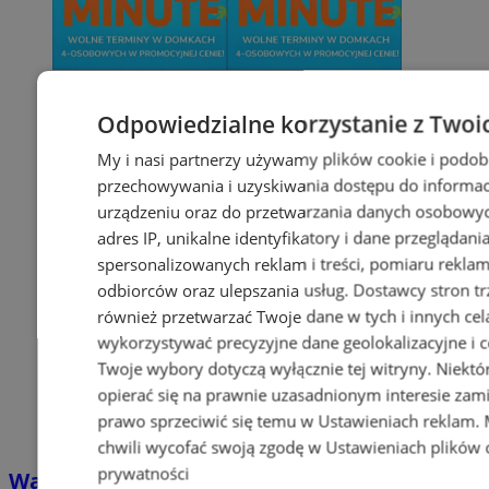
Odpowiedzialne korzystanie z Twoi
My i nasi partnerzy używamy plików cookie i podob
przechowywania i uzyskiwania dostępu do informac
urządzeniu oraz do przetwarzania danych osobowych
adres IP, unikalne identyfikatory i dane przeglądani
spersonalizowanych reklam i treści, pomiaru reklam i
odbiorców oraz ulepszania usług.
Dostawcy stron tr
również przetwarzać Twoje dane w tych i innych cel
wykorzystywać precyzyjne dane geolokalizacyjne i c
Twoje wybory dotyczą wyłącznie tej witryny. Niekt
opierać się na prawnie uzasadnionym interesie zami
prawo sprzeciwić się temu w
Ustawieniach reklam
.
chwili wycofać swoją zgodę w
Ustawieniach plików 
prywatności
Wakacyjny wypoczynek nad Bałtykiem w