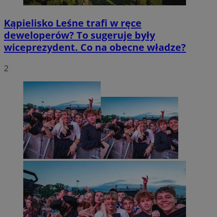
Kąpielisko Leśne trafi w ręce
deweloperów? To sugeruje były
wiceprezydent. Co na obecne władze?
2