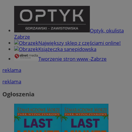
Optyk, okulista
Zabrze
Największy sklep z częściami online!
Książeczka sanepidowska
Tworzenie stron www -Zabrze
reklama
reklama
Ogłoszenia