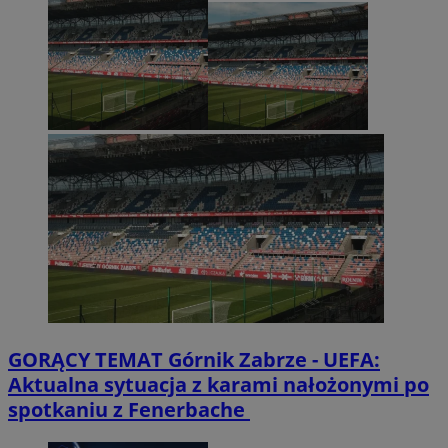
GORĄCY TEMAT
Górnik Zabrze - UEFA:
Aktualna sytuacja z karami nałożonymi po
spotkaniu z Fenerbache