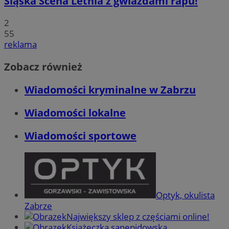
Śląska Scena Letnia z gwiazdami rapu!
2
55
reklama
Zobacz również
Wiadomości kryminalne w Zabrzu
Wiadomości lokalne
Wiadomości sportowe
Optyk, okulista
Zabrze
Największy sklep z częściami online!
Książeczka sanepidowska