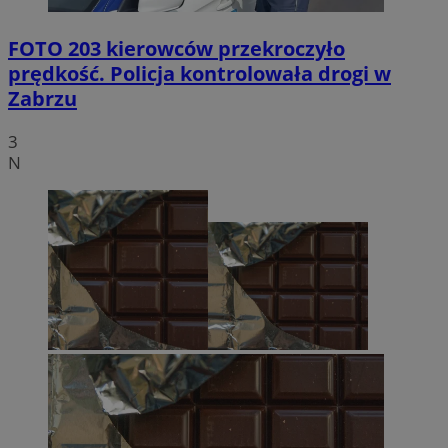
FOTO
203 kierowców przekroczyło
prędkość. Policja kontrolowała drogi w
Zabrzu
3
N