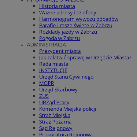
Historia miasta
Ważne adresy i telefony
Harmonogram wywozu odpadów
Parafie i msze święte w Zabrzu
Rozkłady jazdy w Zabrzu
Pogoda w Zabrzu
ADMINISTRACJA
Prezydent miasta
Jak załatwić sprawę w Urzędzie Miasta?
Rada miasta
INSTYTUCJE
Urząd Stanu Cywilnego
MOPR
Urząd Skarbowy
ZUS
URZąd Pracy
Komenda Miejska policji
Straż Miejska
Straż Pożarna
Sąd Rejonowy
Prokuratura Rejonowa