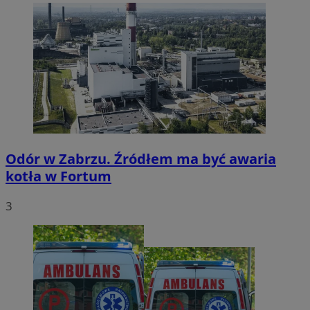
Odór w Zabrzu. Źródłem ma być awaria
kotła w Fortum
3