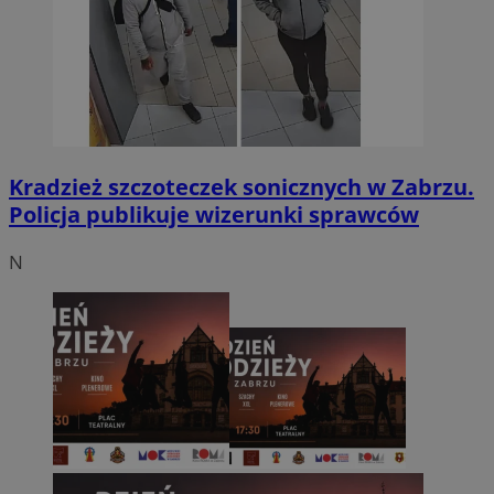
Kradzież szczoteczek sonicznych w Zabrzu.
Policja publikuje wizerunki sprawców
N