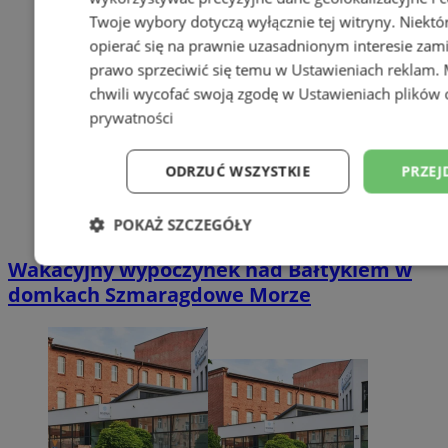
Twoje wybory dotyczą wyłącznie tej witryny. Niekt
opierać się na prawnie uzasadnionym interesie zami
prawo sprzeciwić się temu w
Ustawieniach reklam
.
chwili wycofać swoją zgodę w
Ustawieniach plików 
prywatności
ODRZUĆ WSZYSTKIE
PRZEJ
POKAŻ SZCZEGÓŁY
Wakacyjny wypoczynek nad Bałtykiem w
Niezbędne
Wydajność
Targetowani
domkach Szmaragdowe Morze
Niesklasyfikowane