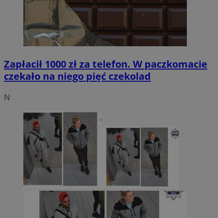
Zapłacił 1000 zł za telefon. W paczkomacie
czekało na niego pięć czekolad
N