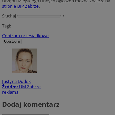
Urzędu Miejskiego i innych ogłoszeń można znaleźć na
stronie BIP Zabrze
.
Słuchaj
⏵︎
Tagi:
Centrum przesiadkowe
Udostępnij
Justyna Dudek
Źródło:
UM Zabrze
reklama
Dodaj komentarz