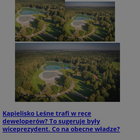
Kąpielisko Leśne trafi w ręce
deweloperów? To sugeruje były
wiceprezydent. Co na obecne władze?