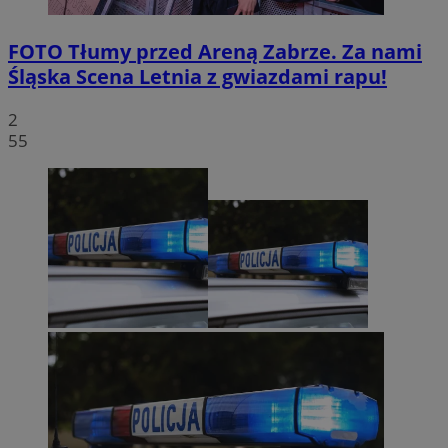
FOTO
Tłumy przed Areną Zabrze. Za nami
Śląska Scena Letnia z gwiazdami rapu!
2
55