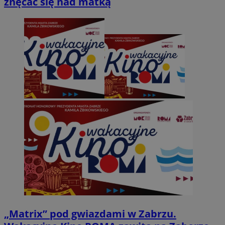
znęcać się nad matką
„Matrix” pod gwiazdami w Zabrzu.