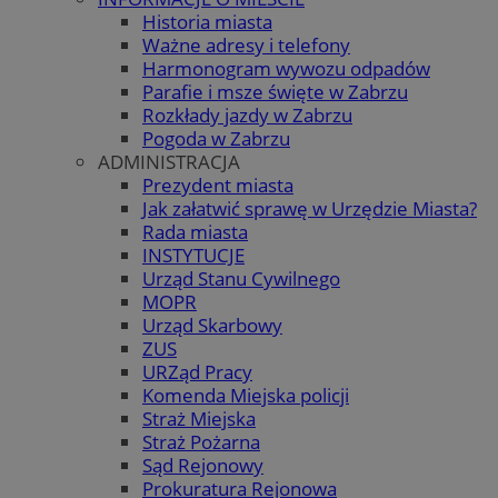
Historia miasta
Ważne adresy i telefony
Harmonogram wywozu odpadów
Parafie i msze święte w Zabrzu
Rozkłady jazdy w Zabrzu
Pogoda w Zabrzu
ADMINISTRACJA
Prezydent miasta
Jak załatwić sprawę w Urzędzie Miasta?
Rada miasta
INSTYTUCJE
Urząd Stanu Cywilnego
MOPR
Urząd Skarbowy
ZUS
URZąd Pracy
Komenda Miejska policji
Straż Miejska
Straż Pożarna
Sąd Rejonowy
Prokuratura Rejonowa