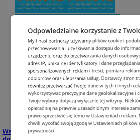
Odpowiedzialne korzystanie z Twoi
My i nasi partnerzy używamy plików cookie i podob
przechowywania i uzyskiwania dostępu do informac
urządzeniu oraz do przetwarzania danych osobowych
adres IP, unikalne identyfikatory i dane przeglądani
spersonalizowanych reklam i treści, pomiaru reklam i
odbiorców oraz ulepszania usług.
Dostawcy stron tr
również przetwarzać Twoje dane w tych i innych cel
wykorzystywać precyzyjne dane geolokalizacyjne i c
Twoje wybory dotyczą wyłącznie tej witryny. Niekt
opierać się na prawnie uzasadnionym interesie zami
prawo sprzeciwić się temu w
Ustawieniach reklam
.
chwili wycofać swoją zgodę w
Ustawieniach plików 
Wakacyjny wypoczynek nad Bałtykiem w
prywatności
domkach Szmaragdowe Morze