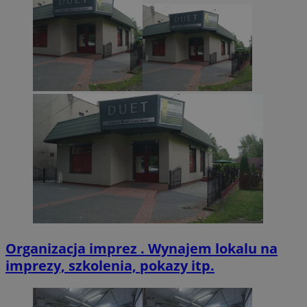
CookieScriptConsent
4 tygodnie 2 dn
CookieScript
zabrze.com.pl
VISITOR_PRIVACY_METADATA
5 miesięcy 4
YouTube
tygodnie
.youtube.com
Organizacja imprez . Wynajem lokalu na
imprezy, szkolenia, pokazy itp.