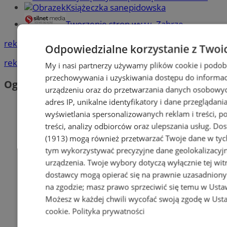
Książeczka sanepidowska
Tworzenie stron www -Zabrze
reklama
Odpowiedzialne korzystanie z Twoi
reklama
My i nasi partnerzy używamy plików cookie i podob
przechowywania i uzyskiwania dostępu do informac
Ogłoszenia
urządzeniu oraz do przetwarzania danych osobowych
adres IP, unikalne identyfikatory i dane przeglądania
wyświetlania spersonalizowanych reklam i treści, p
treści, analizy odbiorców oraz ulepszania usług.
Dos
(1913)
mogą również przetwarzać Twoje dane w tych 
tym wykorzystywać precyzyjne dane geolokalizacyjn
urządzenia. Twoje wybory dotyczą wyłącznie tej wit
dostawcy mogą opierać się na prawnie uzasadniony
na zgodzie; masz prawo sprzeciwić się temu w
Usta
Możesz w każdej chwili wycofać swoją zgodę w
Usta
cookie
.
Polityka prywatności