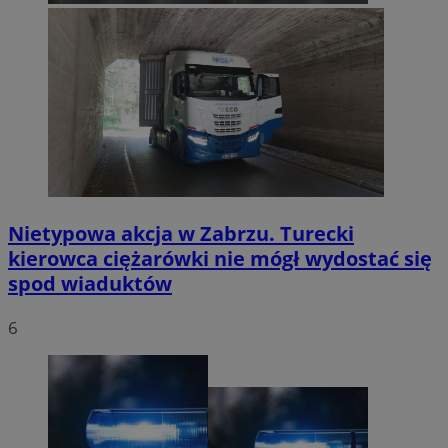
Nietypowa akcja w Zabrzu. Turecki
kierowca ciężarówki nie mógł wydostać się
spod wiaduktów
6