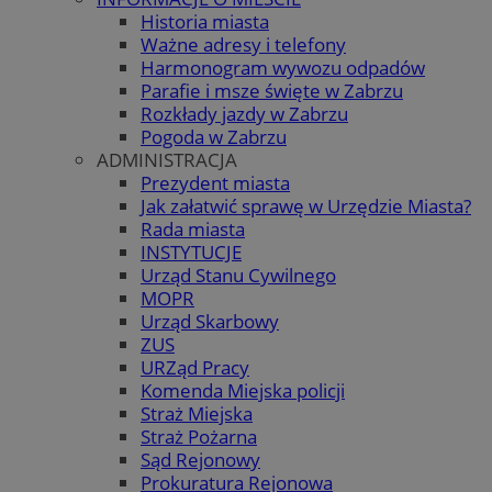
Historia miasta
Ważne adresy i telefony
Harmonogram wywozu odpadów
Parafie i msze święte w Zabrzu
Rozkłady jazdy w Zabrzu
Pogoda w Zabrzu
ADMINISTRACJA
Prezydent miasta
Jak załatwić sprawę w Urzędzie Miasta?
Rada miasta
INSTYTUCJE
Urząd Stanu Cywilnego
MOPR
Urząd Skarbowy
ZUS
URZąd Pracy
Komenda Miejska policji
Straż Miejska
Straż Pożarna
Sąd Rejonowy
Prokuratura Rejonowa