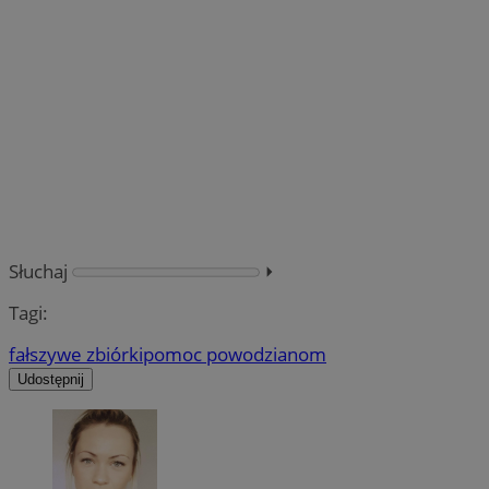
Słuchaj
⏵︎
Tagi:
fałszywe zbiórki
pomoc powodzianom
Udostępnij