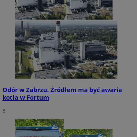
Odór w Zabrzu. Źródłem ma być awaria
kotła w Fortum
3