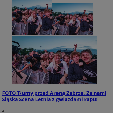
FOTO
Tłumy przed Areną Zabrze. Za nami
Śląska Scena Letnia z gwiazdami rapu!
2