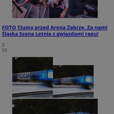
FOTO
Tłumy przed Areną Zabrze. Za nami
Śląska Scena Letnia z gwiazdami rapu!
2
55