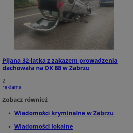
Pijana 32-latka z zakazem prowadzenia
dachowała na DK 88 w Zabrzu
2
reklama
Zobacz również
Wiadomości kryminalne w Zabrzu
Wiadomości lokalne