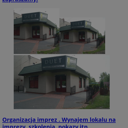
.twitter.com
CookieScriptConsent
4 tygodnie 2 dn
CookieScript
zabrze.com.pl
VISITOR_PRIVACY_METADATA
5 miesięcy 4
YouTube
tygodnie
.youtube.com
Organizacja imprez . Wynajem lokalu na
imprezy, szkolenia, pokazy itp.