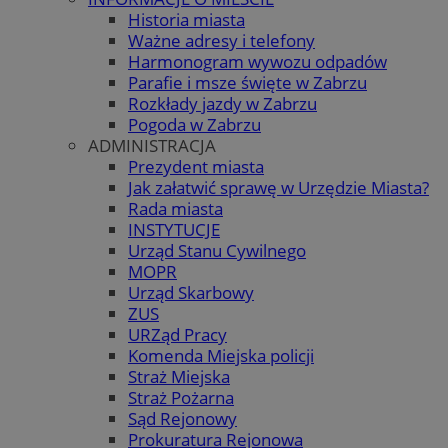
Historia miasta
Ważne adresy i telefony
Harmonogram wywozu odpadów
Parafie i msze święte w Zabrzu
Rozkłady jazdy w Zabrzu
Pogoda w Zabrzu
ADMINISTRACJA
Prezydent miasta
Jak załatwić sprawę w Urzędzie Miasta?
Rada miasta
INSTYTUCJE
Urząd Stanu Cywilnego
MOPR
Urząd Skarbowy
ZUS
URZąd Pracy
Komenda Miejska policji
Straż Miejska
Straż Pożarna
Sąd Rejonowy
Prokuratura Rejonowa