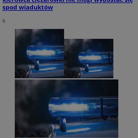
spod wiaduktów
6