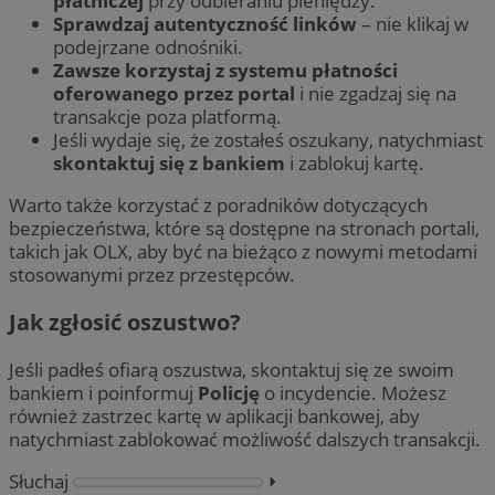
płatniczej
przy odbieraniu pieniędzy.
Sprawdzaj autentyczność linków
– nie klikaj w
podejrzane odnośniki.
Zawsze korzystaj z systemu płatności
oferowanego przez portal
i nie zgadzaj się na
transakcje poza platformą.
Jeśli wydaje się, że zostałeś oszukany, natychmiast
skontaktuj się z bankiem
i zablokuj kartę.
Warto także korzystać z poradników dotyczących
bezpieczeństwa, które są dostępne na stronach portali,
takich jak OLX, aby być na bieżąco z nowymi metodami
stosowanymi przez przestępców.
Jak zgłosić oszustwo?
Jeśli padłeś ofiarą oszustwa, skontaktuj się ze swoim
bankiem i poinformuj
Policję
o incydencie. Możesz
również zastrzec kartę w aplikacji bankowej, aby
natychmiast zablokować możliwość dalszych transakcji.
Słuchaj
⏵︎