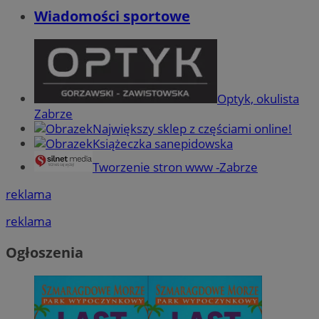
Wiadomości sportowe
Optyk, okulista
Zabrze
Największy sklep z częściami online!
Książeczka sanepidowska
Tworzenie stron www -Zabrze
reklama
reklama
Ogłoszenia