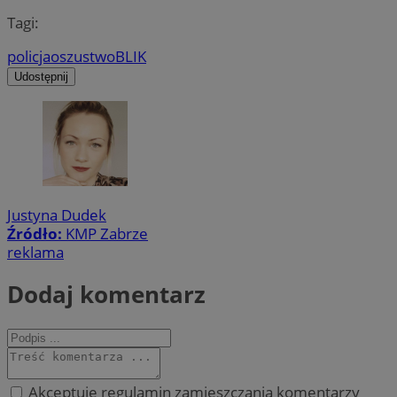
Tagi:
policja
oszustwo
BLIK
Udostępnij
Justyna Dudek
Źródło:
KMP Zabrze
reklama
Dodaj komentarz
Akceptuję regulamin zamieszczania komentarzy