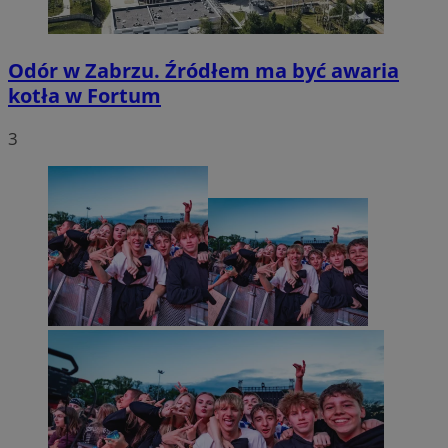
Odór w Zabrzu. Źródłem ma być awaria
kotła w Fortum
3