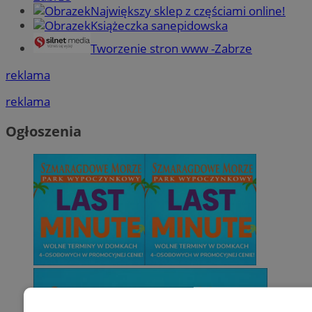
Największy sklep z częściami online!
Książeczka sanepidowska
Tworzenie stron www -Zabrze
reklama
reklama
Ogłoszenia