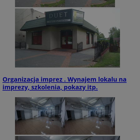
CookieScriptConsent
4 tygodnie 2 dn
CookieScript
zabrze.com.pl
VISITOR_PRIVACY_METADATA
5 miesięcy 4
YouTube
tygodnie
.youtube.com
Organizacja imprez . Wynajem lokalu na
imprezy, szkolenia, pokazy itp.