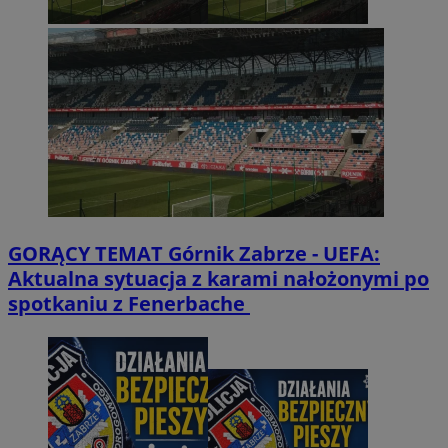
GORĄCY TEMAT
Górnik Zabrze - UEFA:
Aktualna sytuacja z karami nałożonymi po
spotkaniu z Fenerbache