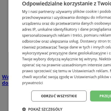
Odpowiedzialne korzystanie z Twoi
My i nasi partnerzy używamy plików cookie i podob
przechowywania i uzyskiwania dostępu do informac
urządzeniu oraz do przetwarzania danych osobowych
adres IP, unikalne identyfikatory i dane przeglądani
spersonalizowanych reklam i treści, pomiaru reklam i
odbiorców oraz ulepszania usług.
Dostawcy stron tr
również przetwarzać Twoje dane w tych i innych cel
wykorzystywać precyzyjne dane geolokalizacyjne i c
Twoje wybory dotyczą wyłącznie tej witryny. Niekt
opierać się na prawnie uzasadnionym interesie zami
prawo sprzeciwić się temu w
Ustawieniach reklam
.
Wakacyjny wypoczynek nad Bałtykiem w
chwili wycofać swoją zgodę w
Ustawieniach plików 
domkach Szmaragdowe Morze
prywatności
ODRZUĆ WSZYSTKIE
PRZEJ
POKAŻ SZCZEGÓŁY