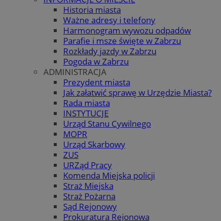
Historia miasta
Ważne adresy i telefony
Harmonogram wywozu odpadów
Parafie i msze święte w Zabrzu
Rozkłady jazdy w Zabrzu
Pogoda w Zabrzu
ADMINISTRACJA
Prezydent miasta
Jak załatwić sprawę w Urzędzie Miasta?
Rada miasta
INSTYTUCJE
Urząd Stanu Cywilnego
MOPR
Urząd Skarbowy
ZUS
URZąd Pracy
Komenda Miejska policji
Straż Miejska
Straż Pożarna
Sąd Rejonowy
Prokuratura Rejonowa