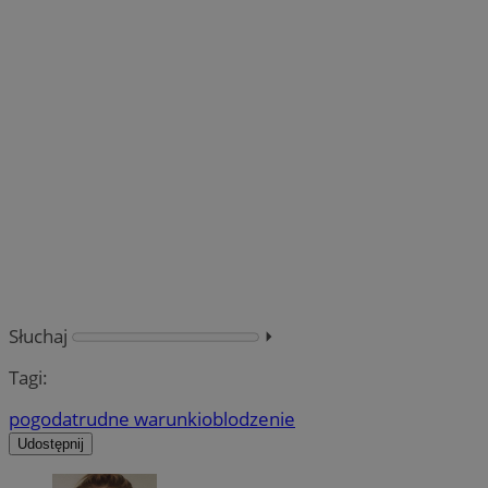
Słuchaj
⏵︎
Tagi:
pogoda
trudne warunki
oblodzenie
Udostępnij