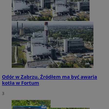
Odór w Zabrzu. Źródłem ma być awaria
kotła w Fortum
3