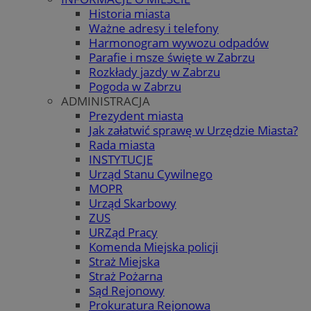
Historia miasta
Ważne adresy i telefony
Harmonogram wywozu odpadów
Parafie i msze święte w Zabrzu
Rozkłady jazdy w Zabrzu
Pogoda w Zabrzu
ADMINISTRACJA
Prezydent miasta
Jak załatwić sprawę w Urzędzie Miasta?
Rada miasta
INSTYTUCJE
Urząd Stanu Cywilnego
MOPR
Urząd Skarbowy
ZUS
URZąd Pracy
Komenda Miejska policji
Straż Miejska
Straż Pożarna
Sąd Rejonowy
Prokuratura Rejonowa