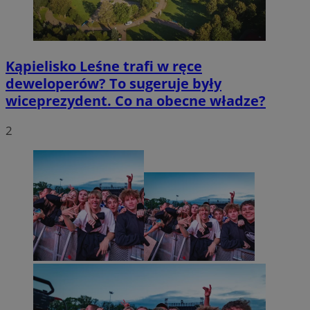
Kąpielisko Leśne trafi w ręce
deweloperów? To sugeruje były
wiceprezydent. Co na obecne władze?
2