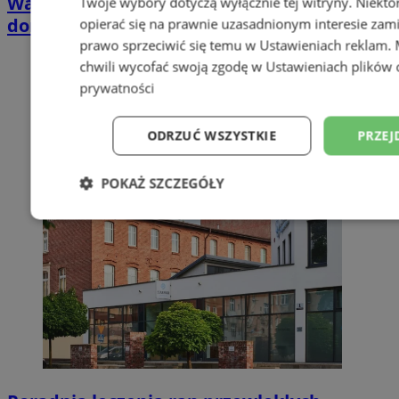
Wakacyjny wypoczynek nad Bałtykiem w
Twoje wybory dotyczą wyłącznie tej witryny. Niekt
domkach Szmaragdowe Morze
opierać się na prawnie uzasadnionym interesie zami
prawo sprzeciwić się temu w
Ustawieniach reklam
.
chwili wycofać swoją zgodę w
Ustawieniach plików 
prywatności
ODRZUĆ WSZYSTKIE
PRZEJ
POKAŻ SZCZEGÓŁY
Niezbędne
Wydajność
Targetowani
Niesklasyfikowane