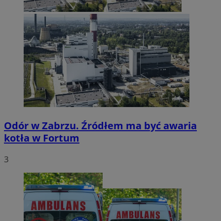
Odór w Zabrzu. Źródłem ma być awaria
kotła w Fortum
3