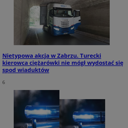
Nietypowa akcja w Zabrzu. Turecki
kierowca ciężarówki nie mógł wydostać się
spod wiaduktów
6