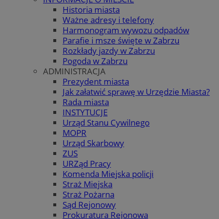
Historia miasta
Ważne adresy i telefony
Harmonogram wywozu odpadów
Parafie i msze święte w Zabrzu
Rozkłady jazdy w Zabrzu
Pogoda w Zabrzu
ADMINISTRACJA
Prezydent miasta
Jak załatwić sprawę w Urzędzie Miasta?
Rada miasta
INSTYTUCJE
Urząd Stanu Cywilnego
MOPR
Urząd Skarbowy
ZUS
URZąd Pracy
Komenda Miejska policji
Straż Miejska
Straż Pożarna
Sąd Rejonowy
Prokuratura Rejonowa