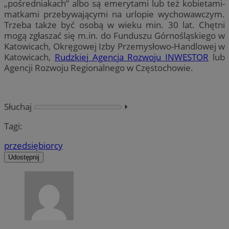
„pośredniakach” albo są emerytami lub też kobietami-
matkami przebywającymi na urlopie wychowawczym.
Trzeba także być osobą w wieku min. 30 lat. Chętni
mogą zgłaszać się m.in. do Funduszu Górnośląskiego w
Katowicach, Okręgowej Izby Przemysłowo-Handlowej w
Katowicach,
Rudzkiej Agencja Rozwoju INWESTOR
lub
Agencji Rozwoju Regionalnego w Częstochowie.
Słuchaj
⏵︎
Tagi:
przedsiębiorcy
Udostępnij