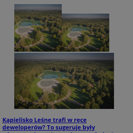
Kąpielisko Leśne trafi w ręce
deweloperów? To sugeruje były