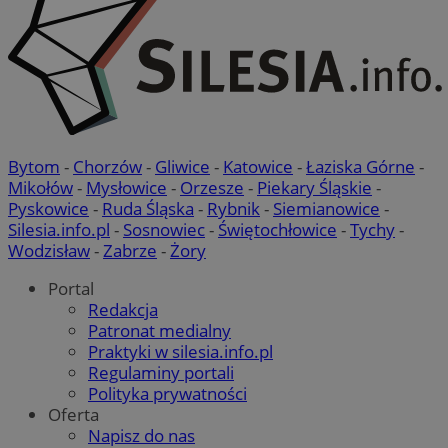
Bytom
-
Chorzów
-
Gliwice
-
Katowice
-
Łaziska Górne
-
Mikołów
-
Mysłowice
-
Orzesze
-
Piekary Śląskie
-
Pyskowice
-
Ruda Śląska
-
Rybnik
-
Siemianowice
-
Silesia.info.pl
-
Sosnowiec
-
Świętochłowice
-
Tychy
-
Wodzisław
-
Zabrze
-
Żory
Portal
Redakcja
Patronat medialny
Praktyki w silesia.info.pl
Regulaminy portali
Polityka prywatności
Oferta
Napisz do nas