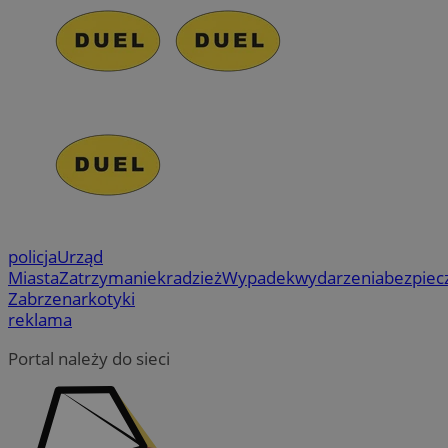
policja
Urząd
Miasta
Zatrzymanie
kradzież
Wypadek
wydarzenia
bezpiec
Zabrze
narkotyki
reklama
Portal należy do sieci