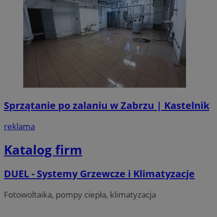
Sprzątanie po zalaniu w Zabrzu | Kastelnik
reklama
Katalog firm
DUEL - Systemy Grzewcze i Klimatyzacje
Fotowoltaika, pompy ciepła, klimatyzacja