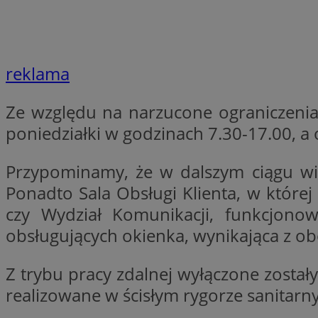
Nazwa
Nazwa
ustat_xq6z219uw9
Nazwa
__Secure-YNID
_clck
reklama
__gads
Ze względu na narzucone ograniczeni
FCCDCF
MUID
poniedziałki w godzinach 7.30-17.00, a
__eoi
Przypominamy, że w dalszym ciągu wię
ANONCHK
Ponadto Sala Obsługi Klienta, w które
_clsk
czy Wydział Komunikacji, funkcjono
test_cookie
obsługujących okienka, wynikająca z o
_ga_NBM6HFESG6
_fbp
Z trybu pracy zdalnej wyłączone został
OAID
realizowane w ścisłym rygorze sanitarn
MR