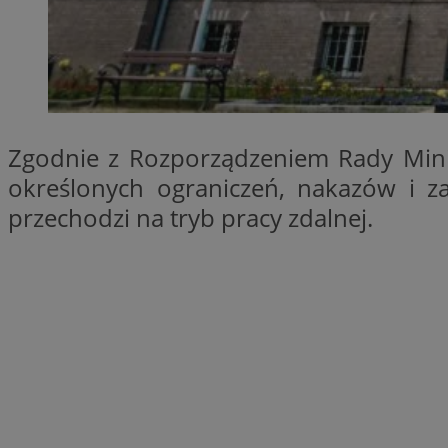
SessID
QeSessID
MvSessID
__cf_bm
Zgodnie z Rozporządzeniem Rady Minis
__cf_bm
określonych ograniczeń, nakazów i 
przechodzi na tryb pracy zdalnej.
CookieScriptConse
VISITOR_PRIVACY_