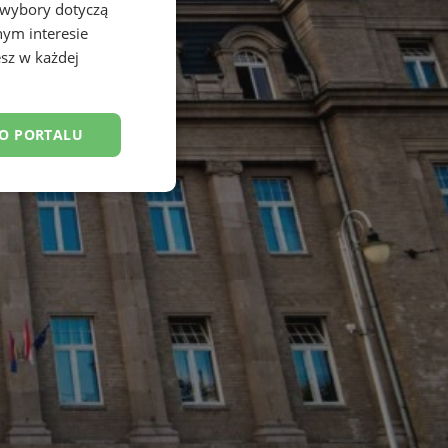
 wybory dotyczą
nym interesie
sz w każdej
DO PORTALU
esklasyfikowane
ane
owanie użytkownika i
j.