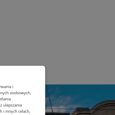
ywania i
danych osobowych,
etlania
az ulepszania
 i innych celach,