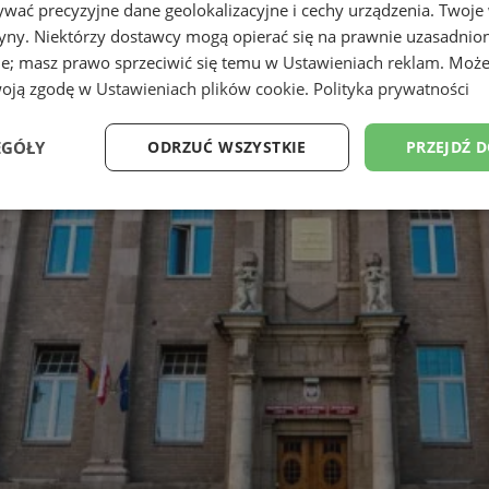
wać precyzyjne dane geolokalizacyjne i cechy urządzenia. Twoje
tryny. Niektórzy dostawcy mogą opierać się na prawnie uzasadnio
ie; masz prawo sprzeciwić się temu w
Ustawieniach reklam
. Może
woją zgodę w
Ustawieniach plików cookie
.
Polityka prywatności
EGÓŁY
ODRZUĆ WSZYSTKIE
PRZEJDŹ 
Wydajność
Targetowanie
Funkcjonalność
Ni
ezbędne
Wydajność
Targetowanie
Funkcjonalność
Niesklasyfikow
ie umożliwiają korzystanie z podstawowych funkcji strony internetowej, takich jak log
Bez niezbędnych plików cookie nie można prawidłowo korzystać ze strony internetowe
Provider
/
Okres
Opis
Domena
przechowywania