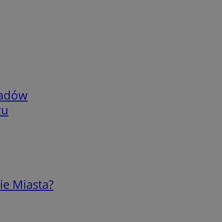
adów
zu
ie Miasta?