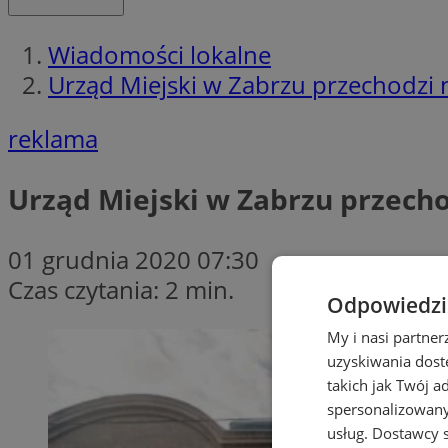
Wiadomości lokalne
Urząd Miejski w Zabrzu przechodzi n
reklama
Urząd Miejski w Zabrzu przecho
01 grudnia 2020 07:30
Czas czytania: 2 min.
Odpowiedzia
My i nasi partne
uzyskiwania dost
takich jak Twój a
spersonalizowanyc
usług.
Dostawcy s