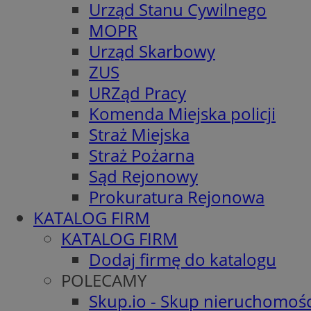
Urząd Stanu Cywilnego
MOPR
Urząd Skarbowy
ZUS
URZąd Pracy
Komenda Miejska policji
Straż Miejska
Straż Pożarna
Sąd Rejonowy
Prokuratura Rejonowa
KATALOG FIRM
KATALOG FIRM
Dodaj firmę do katalogu
POLECAMY
Skup.io - Skup nieruchomośc