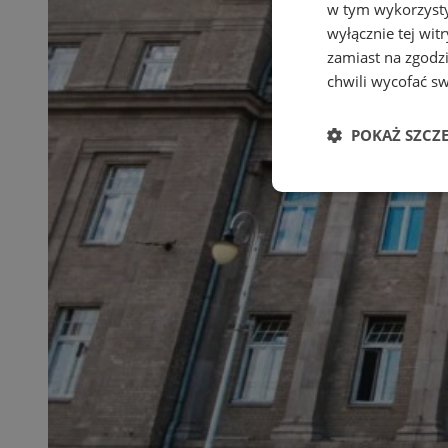
w tym wykorzysty
wyłącznie tej wi
zamiast na zgodz
chwili wycofać s
POKAŻ SZCZ
Niezbędne
Ni
Niezbędne pliki cook
zarządzanie kontem. 
Nazwa