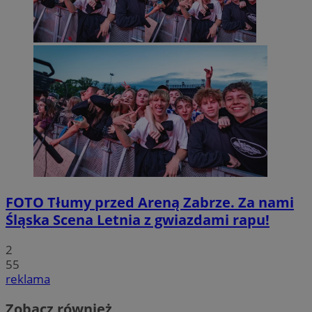
FOTO
Tłumy przed Areną Zabrze. Za nami
Śląska Scena Letnia z gwiazdami rapu!
2
55
reklama
Zobacz również