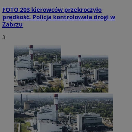
FOTO
203 kierowców przekroczyło
prędkość. Policja kontrolowała drogi w
Zabrzu
3