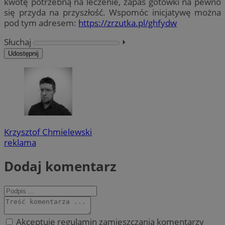
kwotę potrzebną na leczenie, zapas gotówki na pewno
się przyda na przyszłość. Wspomóc inicjatywę można
pod tym adresem:
https://zrzutka.pl/ghfydw
Słuchaj
⏵︎
Udostępnij
Krzysztof Chmielewski
reklama
Dodaj komentarz
Akceptuję regulamin zamieszczania komentarzy