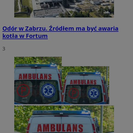
Odór w Zabrzu. Źródłem ma być awaria
kotła w Fortum
3