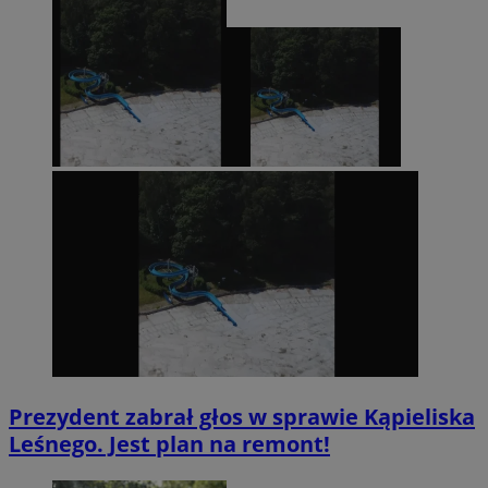
Prezydent zabrał głos w sprawie Kąpieliska
Leśnego. Jest plan na remont!