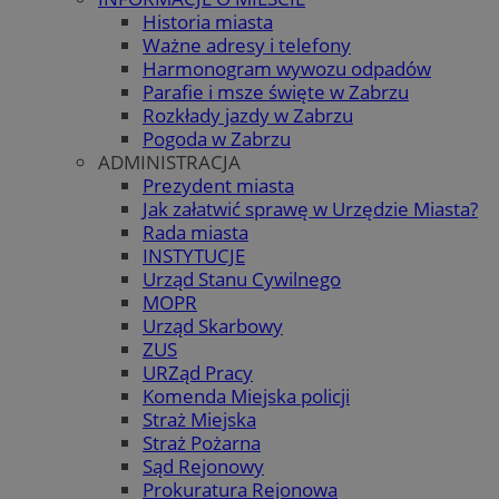
Historia miasta
Ważne adresy i telefony
Harmonogram wywozu odpadów
Parafie i msze święte w Zabrzu
Rozkłady jazdy w Zabrzu
Pogoda w Zabrzu
ADMINISTRACJA
Prezydent miasta
Jak załatwić sprawę w Urzędzie Miasta?
Rada miasta
INSTYTUCJE
Urząd Stanu Cywilnego
MOPR
Urząd Skarbowy
ZUS
URZąd Pracy
Komenda Miejska policji
Straż Miejska
Straż Pożarna
Sąd Rejonowy
Prokuratura Rejonowa