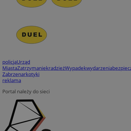
policja
Urząd
Miasta
Zatrzymanie
kradzież
Wypadek
wydarzenia
bezpiec
Zabrze
narkotyki
reklama
Portal należy do sieci