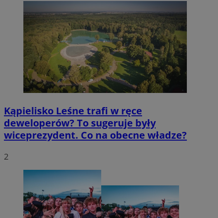
Kąpielisko Leśne trafi w ręce
deweloperów? To sugeruje były
wiceprezydent. Co na obecne władze?
2