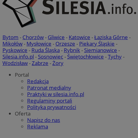
Bytom
-
Chorzów
-
Gliwice
-
Katowice
-
Łaziska Górne
-
Mikołów
-
Mysłowice
-
Orzesze
-
Piekary Śląskie
-
Pyskowice
-
Ruda Śląska
-
Rybnik
-
Siemianowice
-
Silesia.info.pl
-
Sosnowiec
-
Świętochłowice
-
Tychy
-
Wodzisław
-
Zabrze
-
Żory
Portal
Redakcja
Patronat medialny
Praktyki w silesia.info.pl
Regulaminy portali
Polityka prywatności
Oferta
Napisz do nas
Reklama