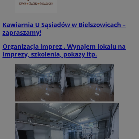
Kawiarnia U Sąsiadów w Bielszowicach –
zapraszamy!
Organizacja imprez . Wynajem lokalu na
imprezy, szkolenia, pokazy itp.