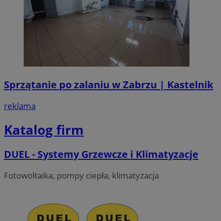
Sprzątanie po zalaniu w Zabrzu | Kastelnik
reklama
Katalog firm
DUEL - Systemy Grzewcze i Klimatyzacje
Fotowoltaika, pompy ciepła, klimatyzacja