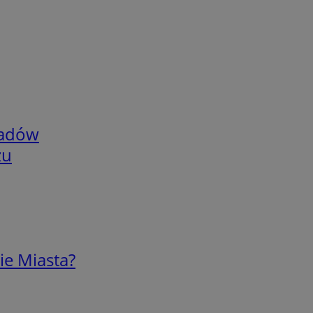
adów
zu
ie Miasta?