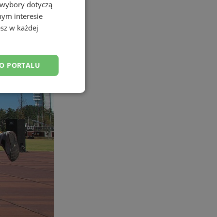
 wybory dotyczą
nym interesie
sz w każdej
DO PORTALU
esklasyfikowane
ane
owanie użytkownika i
j.