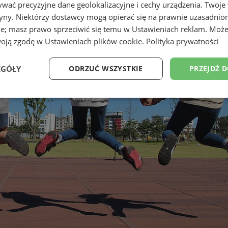
wać precyzyjne dane geolokalizacyjne i cechy urządzenia. Twoje
tryny. Niektórzy dostawcy mogą opierać się na prawnie uzasadnio
ie; masz prawo sprzeciwić się temu w
Ustawieniach reklam
. Może
woją zgodę w
Ustawieniach plików cookie
.
Polityka prywatności
EGÓŁY
ODRZUĆ WSZYSTKIE
PRZEJDŹ 
Wydajność
Targetowanie
Funkcjonalność
Ni
ezbędne
Wydajność
Targetowanie
Funkcjonalność
Niesklasyfikow
ie umożliwiają korzystanie z podstawowych funkcji strony internetowej, takich jak log
Bez niezbędnych plików cookie nie można prawidłowo korzystać ze strony internetowe
Provider
/
Okres
Opis
Domena
przechowywania