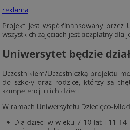
reklama
Nazwa
Nazwa
ustat_xq6z219uw9
Nazwa
Projekt jest współfinansowany przez
__Secure-YNID
_clck
__gads
wszystkich zajęciach jest bezpłatny dla 
FCCDCF
MUID
Uniwersytet będzie dzia
__eoi
Uczestnikiem/Uczestniczką projektu mo
ANONCHK
_clsk
do szkoły oraz rodzice, którzy są chę
kompetencji u ich dzieci.
test_cookie
_ga_NBM6HFESG6
W ramach Uniwersytetu Dziecięco-Młod
_fbp
OAID
Dla dzieci w wieku 7-10 lat i 11-14
MR