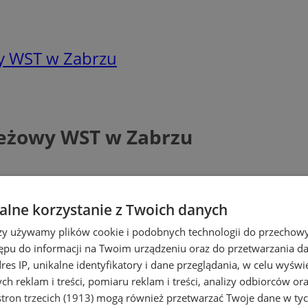
wy WST w Zabrzu
ieżowy WST w Zabrzu
lne korzystanie z Twoich danych
rzy używamy plików cookie i podobnych technologii do przechow
ępu do informacji na Twoim urządzeniu oraz do przetwarzania 
dres IP, unikalne identyfikatory i dane przeglądania, w celu wyświ
h reklam i treści, pomiaru reklam i treści, analizy odbiorców or
tron trzecich (1913)
mogą również przetwarzać Twoje dane w tych