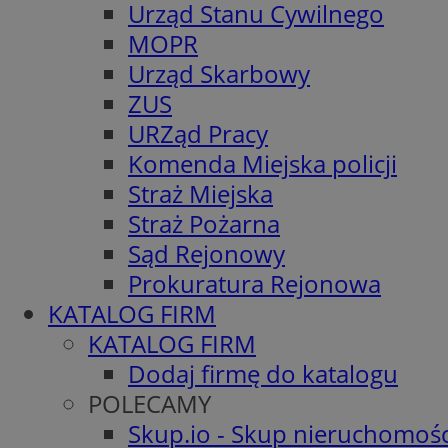
Urząd Stanu Cywilnego
MOPR
Urząd Skarbowy
ZUS
URZąd Pracy
Komenda Miejska policji
Straż Miejska
Straż Pożarna
Sąd Rejonowy
Prokuratura Rejonowa
KATALOG FIRM
KATALOG FIRM
Dodaj firmę do katalogu
POLECAMY
Skup.io - Skup nieruchomośc