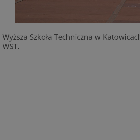
SessID
QeSessID
MvSessID
__cf_bm
Wyższa Szkoła Techniczna w Katowicac
WST.
__cf_bm
CookieScriptConse
VISITOR_PRIVACY_