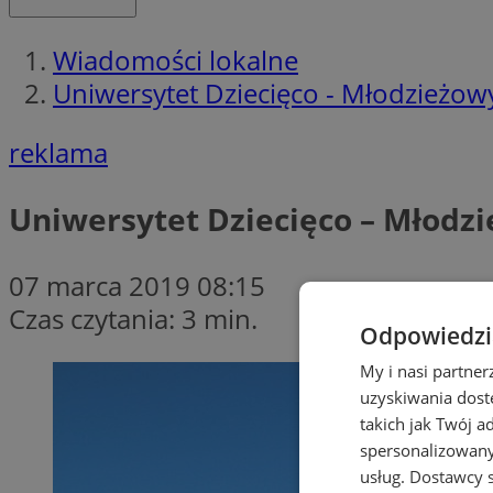
Wiadomości lokalne
Uniwersytet Dziecięco - Młodzieżo
reklama
Uniwersytet Dziecięco – Młodz
07 marca 2019 08:15
Czas czytania: 3 min.
Odpowiedzia
My i nasi partne
uzyskiwania dost
takich jak Twój a
spersonalizowanyc
usług.
Dostawcy s