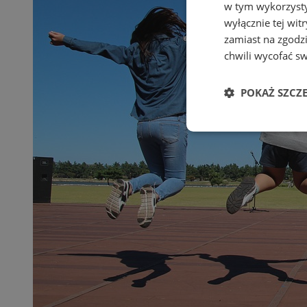
w tym wykorzysty
wyłącznie tej wi
zamiast na zgodz
chwili wycofać s
POKAŻ SZCZ
Niezbędne
Ni
Niezbędne pliki cook
zarządzanie kontem. 
Nazwa