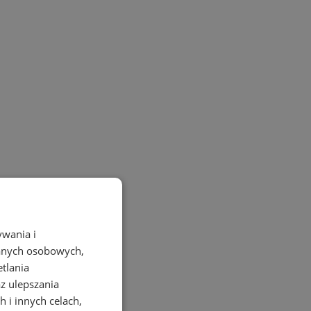
ywania i
danych osobowych,
etlania
az ulepszania
 i innych celach,