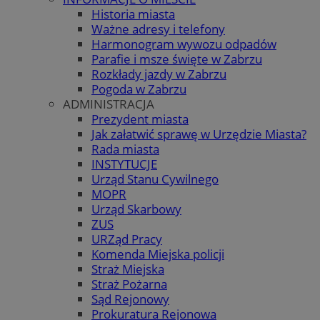
Historia miasta
Ważne adresy i telefony
Harmonogram wywozu odpadów
Parafie i msze święte w Zabrzu
Rozkłady jazdy w Zabrzu
Pogoda w Zabrzu
ADMINISTRACJA
Prezydent miasta
Jak załatwić sprawę w Urzędzie Miasta?
Rada miasta
INSTYTUCJE
Urząd Stanu Cywilnego
MOPR
Urząd Skarbowy
ZUS
URZąd Pracy
Komenda Miejska policji
Straż Miejska
Straż Pożarna
Sąd Rejonowy
Prokuratura Rejonowa