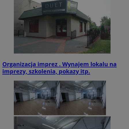
CookieScriptConsent
4 tygodnie 2 dn
CookieScript
zabrze.com.pl
Organizacja imprez . Wynajem lokalu na
imprezy, szkolenia, pokazy itp.
VISITOR_PRIVACY_METADATA
5 miesięcy 4
YouTube
tygodnie
.youtube.com