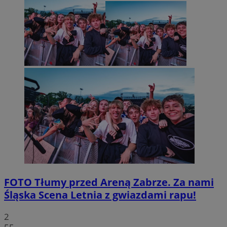
FOTO
Tłumy przed Areną Zabrze. Za nami
Śląska Scena Letnia z gwiazdami rapu!
2