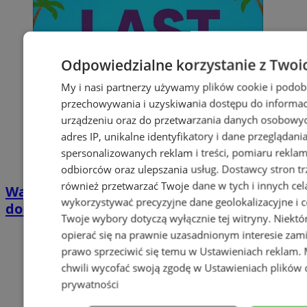
Odpowiedzialne korzystanie z Twoi
My i nasi partnerzy używamy plików cookie i podob
przechowywania i uzyskiwania dostępu do informac
urządzeniu oraz do przetwarzania danych osobowych
adres IP, unikalne identyfikatory i dane przeglądani
spersonalizowanych reklam i treści, pomiaru reklam i
odbiorców oraz ulepszania usług.
Dostawcy stron tr
również przetwarzać Twoje dane w tych i innych cel
Wakacyjny wypoczynek nad Bałtykiem w
wykorzystywać precyzyjne dane geolokalizacyjne i c
domkach Szmaragdowe Morze
Twoje wybory dotyczą wyłącznie tej witryny. Niekt
opierać się na prawnie uzasadnionym interesie zami
prawo sprzeciwić się temu w
Ustawieniach reklam
.
chwili wycofać swoją zgodę w
Ustawieniach plików 
prywatności