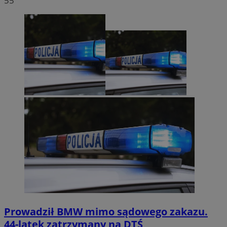
55
Prowadził BMW mimo sądowego zakazu.
44-latek zatrzymany na DTŚ