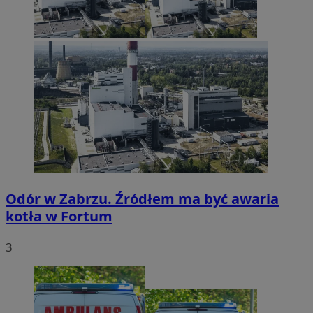
Odór w Zabrzu. Źródłem ma być awaria
kotła w Fortum
3