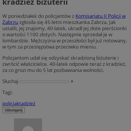
kradzież biżuterii
W poniedziałek do policjantów z
Komisariatu II Policji w
Zabrzu
zgłosiła się 45-letni mieszkanka Zabrza. Jak
ustalili, jej znajomy, 40-latek, ukradł jej złote pierścionki
o wartości 1100 złotych. Następnie sprzedał je w
lombardzie. Mężczyzna w przeszłości był już notowany,
w tym za przestępstwa przeciwko mieniu.
Policjantom udał się odzyskać skradzioną biżuterie i
zwrócić właścicielce. 40-latek odpowie teraz z kradzież,
za co grozi mu do 5 lat pozbawiania wolności.
Słuchaj
⏵︎
Tagi:
policja
ktadzież
Udostępnij