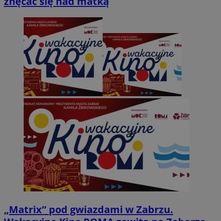
znęcać się nad matką
„Matrix” pod gwiazdami w Zabrzu.