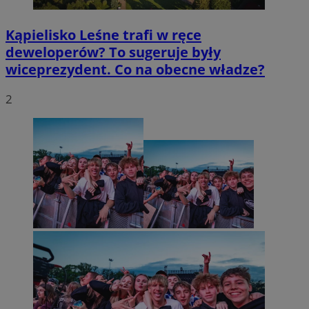
Kąpielisko Leśne trafi w ręce
deweloperów? To sugeruje były
wiceprezydent. Co na obecne władze?
2