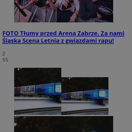
FOTO
Tłumy przed Areną Zabrze. Za nami
Śląska Scena Letnia z gwiazdami rapu!
2
55