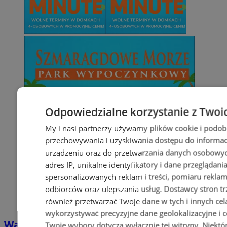
Odpowiedzialne korzystanie z Twoi
My i nasi partnerzy używamy plików cookie i podob
przechowywania i uzyskiwania dostępu do informac
urządzeniu oraz do przetwarzania danych osobowych
adres IP, unikalne identyfikatory i dane przeglądani
spersonalizowanych reklam i treści, pomiaru reklam i
odbiorców oraz ulepszania usług.
Dostawcy stron tr
również przetwarzać Twoje dane w tych i innych cel
wykorzystywać precyzyjne dane geolokalizacyjne i c
Wakacyjny wypoczynek nad Bałtykiem w
Twoje wybory dotyczą wyłącznie tej witryny. Niekt