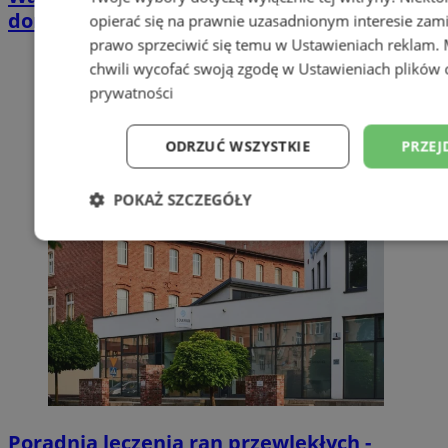
domkach Szmaragdowe Morze
opierać się na prawnie uzasadnionym interesie zami
prawo sprzeciwić się temu w
Ustawieniach reklam
.
chwili wycofać swoją zgodę w
Ustawieniach plików 
prywatności
ODRZUĆ WSZYSTKIE
PRZEJ
POKAŻ SZCZEGÓŁY
Niezbędne
Wydajność
Targetowani
Niesklasyfikowane
Poradnia leczenia ran przewlekłych -