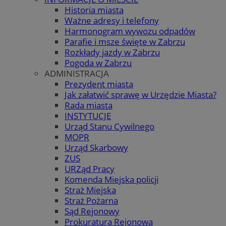
Historia miasta
Ważne adresy i telefony
Harmonogram wywozu odpadów
Parafie i msze święte w Zabrzu
Rozkłady jazdy w Zabrzu
Pogoda w Zabrzu
ADMINISTRACJA
Prezydent miasta
Jak załatwić sprawę w Urzędzie Miasta?
Rada miasta
INSTYTUCJE
Urząd Stanu Cywilnego
MOPR
Urząd Skarbowy
ZUS
URZąd Pracy
Komenda Miejska policji
Straż Miejska
Straż Pożarna
Sąd Rejonowy
Prokuratura Rejonowa