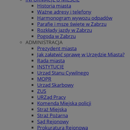
Historia miasta
Ważne adresy i telefony
Harmonogram wywozu odpadów
Parafie i msze święte w Zabrzu
Rozkłady jazdy w Zabrzu
Pogoda w Zabrzu
ADMINISTRACJA
Prezydent miasta
Jak załatwić sprawę w Urzędzie Miasta?
Rada miasta
INSTYTUCJE
Urząd Stanu Cywilnego
MOPR
Urząd Skarbowy
ZUS
URZąd Pracy
Komenda Miejska policji
Straż Miejska
Straż Pożarna
Sąd Rejonowy
Prokuratura Rejonowa