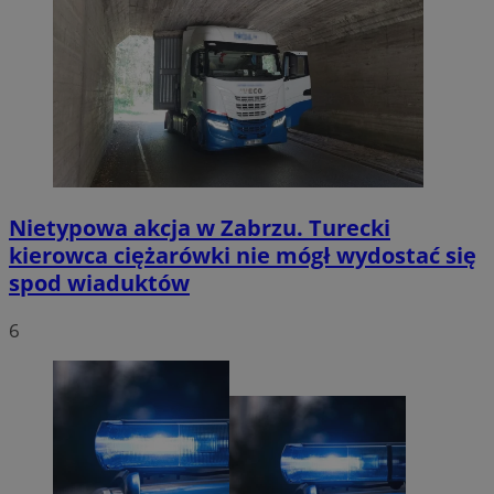
Nietypowa akcja w Zabrzu. Turecki
kierowca ciężarówki nie mógł wydostać się
spod wiaduktów
6