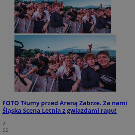
FOTO
Tłumy przed Areną Zabrze. Za nami
Śląska Scena Letnia z gwiazdami rapu!
2
55