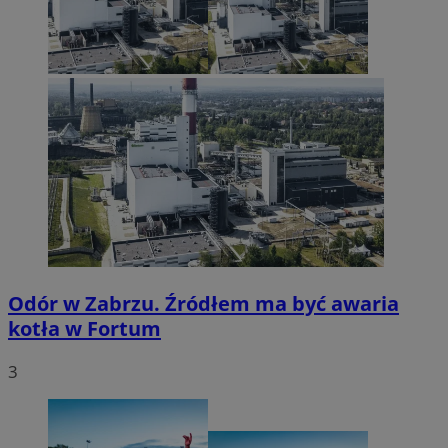
Odór w Zabrzu. Źródłem ma być awaria
kotła w Fortum
3