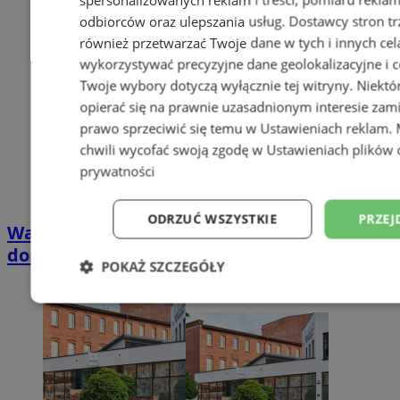
odbiorców oraz ulepszania usług.
Dostawcy stron tr
również przetwarzać Twoje dane w tych i innych cel
wykorzystywać precyzyjne dane geolokalizacyjne i c
Twoje wybory dotyczą wyłącznie tej witryny. Niekt
opierać się na prawnie uzasadnionym interesie zami
prawo sprzeciwić się temu w
Ustawieniach reklam
.
chwili wycofać swoją zgodę w
Ustawieniach plików 
prywatności
ODRZUĆ WSZYSTKIE
PRZEJ
Wakacyjny wypoczynek nad Bałtykiem w
domkach Szmaragdowe Morze
POKAŻ SZCZEGÓŁY
Niezbędne
Wydajność
Targetowani
Niesklasyfikowane