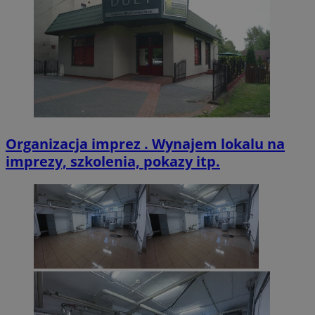
VISITOR_PRIVACY_METADATA
5 miesięcy 4
YouTube
tygodnie
.youtube.com
Organizacja imprez . Wynajem lokalu na
imprezy, szkolenia, pokazy itp.