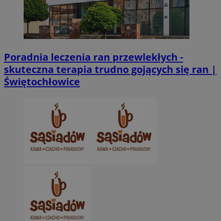
CookieScriptConsent
4 tygodnie 2 dn
CookieScript
zabrze.com.pl
Poradnia leczenia ran przewlekłych -
skuteczna terapia trudno gojących się ran |
Świętochłowice
VISITOR_PRIVACY_METADATA
5 miesięcy 4
YouTube
tygodnie
.youtube.com