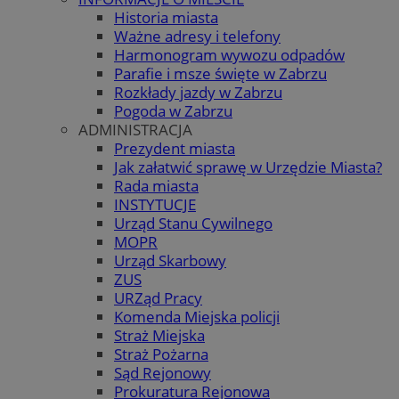
Historia miasta
Ważne adresy i telefony
Harmonogram wywozu odpadów
Parafie i msze święte w Zabrzu
Rozkłady jazdy w Zabrzu
Pogoda w Zabrzu
ADMINISTRACJA
Prezydent miasta
Jak załatwić sprawę w Urzędzie Miasta?
Rada miasta
INSTYTUCJE
Urząd Stanu Cywilnego
MOPR
Urząd Skarbowy
ZUS
URZąd Pracy
Komenda Miejska policji
Straż Miejska
Straż Pożarna
Sąd Rejonowy
Prokuratura Rejonowa