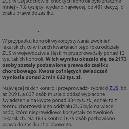
ZUS w Częstochowie, choć tych kontroli było znacznie
mniej – 7,6 tysięcy, wydano najwięcej, bo 481 decyzji o
braku prawa do zasiłku.
W przypadku kontroli wykorzystywania zwolnień
lekarskich, to w trzech kwartałach tego roku oddziały
ZUS w województwie śląskim przeprowadziły ponad 12
tys. takich kontroli.
W ich wyniku okazało się, że 2173
osoby zostały pozbawione prawa do zasiłku
chorobowego. Kwota cofniętych świadczeń
wyniosła ponad 2 mln 633 tys. zł.
Najwięcej takich kontroli przeprowadził rybnicki
ZUS
, bo
aż 2691, a 637 osób musiało oddać wypłacone
świadczenie na kwotę ponad 834 tys. zł. Jednak to z
terenu chorzowskiego oddziału ZUS było najwięcej
osób, które nieprawidłowo korzystały ze zwolnień
lekarskich. Na 1835 kontroli 675 osób pozbawiono
prawa do zasiłku chorobowego.