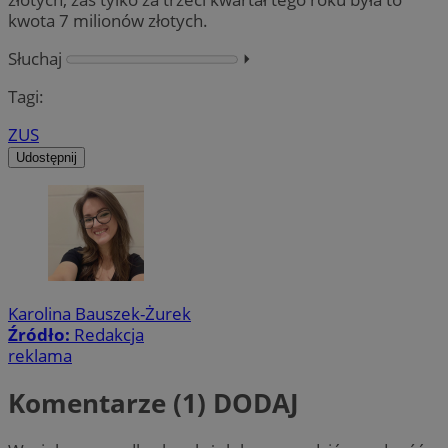
kwota 7 milionów złotych.
Słuchaj
⏵︎
Tagi:
ZUS
Udostępnij
Karolina Bauszek-Żurek
Źródło:
Redakcja
reklama
Komentarze (1)
DODAJ