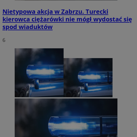
Nietypowa akcja w Zabrzu. Turecki
kierowca ciężarówki nie mógł wydostać się
spod wiaduktów
6