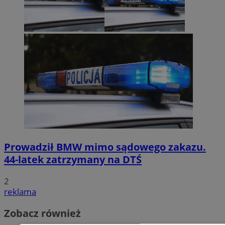
Prowadził BMW mimo sądowego zakazu.
44-latek zatrzymany na DTŚ
2
reklama
Zobacz również