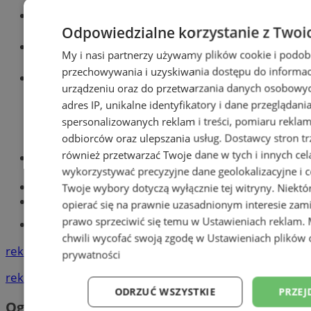
Wiadomości kryminalne w Zabrzu
Odpowiedzialne korzystanie z Twoi
Wiadomości lokalne
My i nasi partnerzy używamy plików cookie i podob
przechowywania i uzyskiwania dostępu do informac
Wiadomości sportowe
urządzeniu oraz do przetwarzania danych osobowych
adres IP, unikalne identyfikatory i dane przeglądani
spersonalizowanych reklam i treści, pomiaru reklam i
odbiorców oraz ulepszania usług.
Dostawcy stron tr
również przetwarzać Twoje dane w tych i innych cel
Optyk, okulista
wykorzystywać precyzyjne dane geolokalizacyjne i c
Zabrze
Największy sklep z częściami online!
Twoje wybory dotyczą wyłącznie tej witryny. Niekt
Książeczka sanepidowska
opierać się na prawnie uzasadnionym interesie zami
prawo sprzeciwić się temu w
Ustawieniach reklam
.
Tworzenie stron www -Zabrze
chwili wycofać swoją zgodę w
Ustawieniach plików 
reklama
prywatności
reklama
ODRZUĆ WSZYSTKIE
PRZEJ
Ogłoszenia