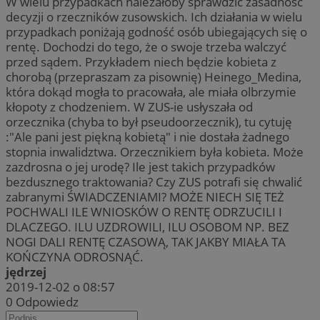
W wielu przypadkach należałoby sprawdzić zasadność
decyzji o rzeczników zusowskich. Ich działania w wielu
przypadkach poniżają godność osób ubiegających się o
rentę. Dochodzi do tego, że o swoje trzeba walczyć
przed sądem. Przykładem niech będzie kobieta z
chorobą (przepraszam za pisownię) Heinego_Medina,
która dokąd mogła to pracowała, ale miała olbrzymie
kłopoty z chodzeniem. W ZUS-ie usłyszała od
orzecznika (chyba to był pseudoorzecznik), tu cytuję
:"Ale pani jest piękną kobietą" i nie dostała żadnego
stopnia inwalidztwa. Orzecznikiem była kobieta. Może
zazdrosna o jej urodę? Ile jest takich przypadków
bezdusznego traktowania? Czy ZUS potrafi się chwalić
zabranymi ŚWIADCZENIAMI? MOŻE NIECH SIĘ TEŻ
POCHWALI ILE WNIOSKÓW O RENTĘ ODRZUCILI I
DLACZEGO. ILU UZDROWILI, ILU OSOBOM NP. BEZ
NOGI DALI RENTĘ CZASOWĄ, TAK JAKBY MIAŁA TA
KOŃCZYNA ODROSNĄĆ.
jędrzej
2019-12-02 o 08:57
0
Odpowiedz