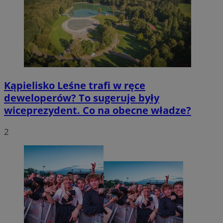
Kąpielisko Leśne trafi w ręce
deweloperów? To sugeruje były
wiceprezydent. Co na obecne władze?
2