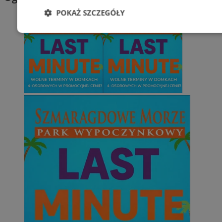
POKAŻ SZCZEGÓŁY
Niezbędne
Wydajność
Targetowani
Niesklasyfikowane
Niezbędne
Wydajność
Targetowanie
Funkcjonalno
Niezbędne pliki cookie umożliwiają korzystanie z podstawowych fun
takich jak logowanie użytkownika i zarządzanie kontem. Bez niezb
można prawidłowo korzystać ze strony internetowej.
Provider
/
Okres
Nazwa
Domena
przechowywani
SessID
zabrze.com.pl
1 rok