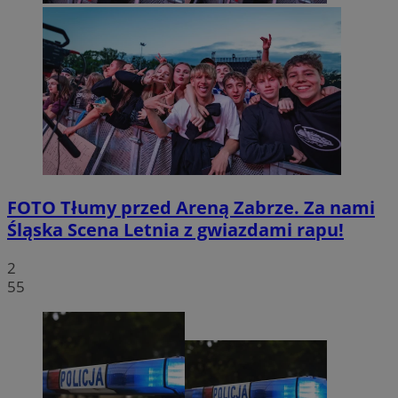
FOTO
Tłumy przed Areną Zabrze. Za nami
Śląska Scena Letnia z gwiazdami rapu!
2
55