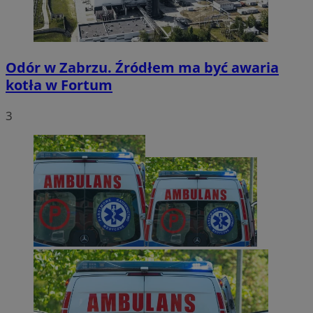
Odór w Zabrzu. Źródłem ma być awaria
kotła w Fortum
3