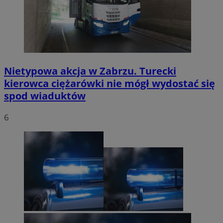
Nietypowa akcja w Zabrzu. Turecki
kierowca ciężarówki nie mógł wydostać się
spod wiaduktów
6