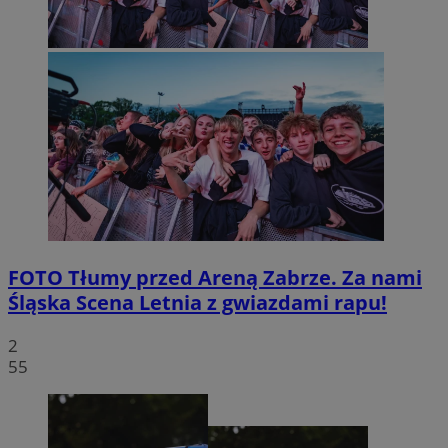
FOTO
Tłumy przed Areną Zabrze. Za nami
Śląska Scena Letnia z gwiazdami rapu!
2
55