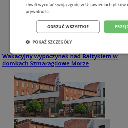
chwili wycofać swoją zgodę w
Ustawieniach plików 
prywatności
ODRZUĆ WSZYSTKIE
PRZEJ
POKAŻ SZCZEGÓŁY
Niezbędne
Wydajność
Targetowani
Wakacyjny wypoczynek nad Bałtykiem w
domkach Szmaragdowe Morze
Niesklasyfikowane
Niezbędne
Wydajność
Targetowanie
Funkcjonalno
Niezbędne pliki cookie umożliwiają korzystanie z podstawowych fun