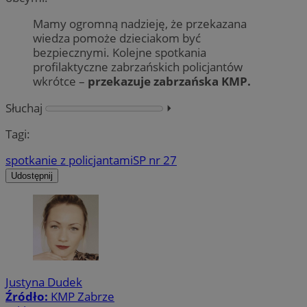
Mamy ogromną nadzieję, że przekazana
wiedza pomoże dzieciakom być
bezpiecznymi. Kolejne spotkania
profilaktyczne zabrzańskich policjantów
wkrótce –
przekazuje zabrzańska KMP.
Słuchaj
⏵︎
Tagi:
spotkanie z policjantami
SP nr 27
Udostępnij
Justyna Dudek
Źródło:
KMP Zabrze