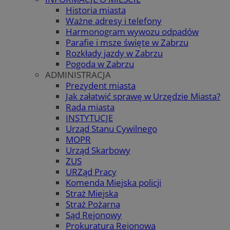
Historia miasta
Ważne adresy i telefony
Harmonogram wywozu odpadów
Parafie i msze święte w Zabrzu
Rozkłady jazdy w Zabrzu
Pogoda w Zabrzu
ADMINISTRACJA
Prezydent miasta
Jak załatwić sprawę w Urzędzie Miasta?
Rada miasta
INSTYTUCJE
Urząd Stanu Cywilnego
MOPR
Urząd Skarbowy
ZUS
URZąd Pracy
Komenda Miejska policji
Straż Miejska
Straż Pożarna
Sąd Rejonowy
Prokuratura Rejonowa