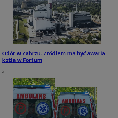
Odór w Zabrzu. Źródłem ma być awaria
kotła w Fortum
3