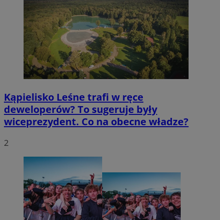
Kąpielisko Leśne trafi w ręce
deweloperów? To sugeruje były
wiceprezydent. Co na obecne władze?
2