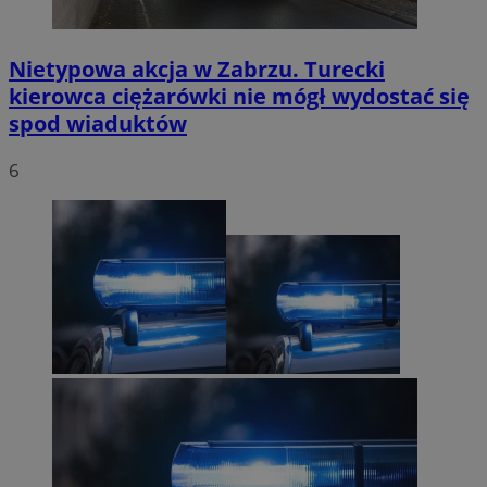
Nietypowa akcja w Zabrzu. Turecki
kierowca ciężarówki nie mógł wydostać się
spod wiaduktów
6