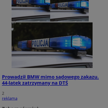
Prowadził BMW mimo sądowego zakazu.
44-latek zatrzymany na DTŚ
2
reklama