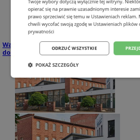
Twoje wybory dotyczą wyłącznie tej witryny. Niekt
opierać się na prawnie uzasadnionym interesie zami
prawo sprzeciwić się temu w
Ustawieniach reklam
.
chwili wycofać swoją zgodę w
Ustawieniach plików 
prywatności
Wakacyjny wypoczynek nad Bałtykiem w
ODRZUĆ WSZYSTKIE
PRZEJ
domkach Szmaragdowe Morze
POKAŻ SZCZEGÓŁY
Niezbędne
Wydajność
Targetowani
Niesklasyfikowane