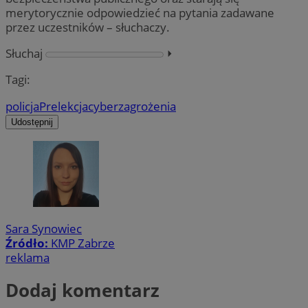
merytorycznie odpowiedzieć na pytania zadawane
przez uczestników – słuchaczy.
Słuchaj
⏵︎
Tagi:
policja
Prelekcja
cyberzagrożenia
Udostępnij
Sara Synowiec
Źródło:
KMP Zabrze
reklama
Dodaj komentarz