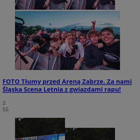
FOTO
Tłumy przed Areną Zabrze. Za nami
Śląska Scena Letnia z gwiazdami rapu!
2
55