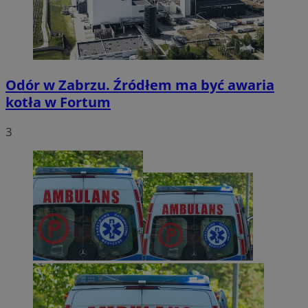
Odór w Zabrzu. Źródłem ma być awaria
kotła w Fortum
3