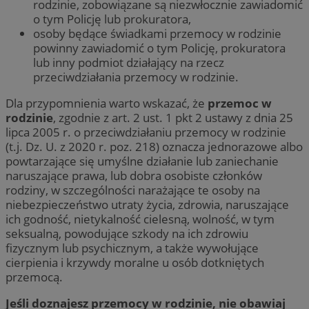
rodzinie, zobowiązane są niezwłocznie zawiadomić
o tym Policję lub prokuratora,
osoby będące świadkami przemocy w rodzinie
powinny zawiadomić o tym Policję, prokuratora
lub inny podmiot działający na rzecz
przeciwdziałania przemocy w rodzinie.
Dla przypomnienia warto wskazać, że
przemoc w
rodzinie
, zgodnie z art. 2 ust. 1 pkt 2 ustawy z dnia 25
lipca 2005 r. o przeciwdziałaniu przemocy w rodzinie
(t.j. Dz. U. z 2020 r. poz. 218) oznacza jednorazowe albo
powtarzające się umyślne działanie lub zaniechanie
naruszające prawa, lub dobra osobiste członków
rodziny, w szczególności narażające te osoby na
niebezpieczeństwo utraty życia, zdrowia, naruszające
ich godność, nietykalność cielesną, wolność, w tym
seksualną, powodujące szkody na ich zdrowiu
fizycznym lub psychicznym, a także wywołujące
cierpienia i krzywdy moralne u osób dotkniętych
przemocą.
Jeśli doznajesz przemocy w rodzinie, nie obawiaj