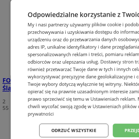
Odpowiedzialne korzystanie z Twoi
My i nasi partnerzy używamy plików cookie i podob
przechowywania i uzyskiwania dostępu do informac
urządzeniu oraz do przetwarzania danych osobowych
adres IP, unikalne identyfikatory i dane przeglądani
spersonalizowanych reklam i treści, pomiaru reklam i
odbiorców oraz ulepszania usług.
Dostawcy stron tr
również przetwarzać Twoje dane w tych i innych cel
wykorzystywać precyzyjne dane geolokalizacyjne i c
FOTO
Tłumy przed Areną Zabrze. Za nami
Twoje wybory dotyczą wyłącznie tej witryny. Niekt
Śląska Scena Letnia z gwiazdami rapu!
opierać się na prawnie uzasadnionym interesie zami
prawo sprzeciwić się temu w
Ustawieniach reklam
.
2
chwili wycofać swoją zgodę w
Ustawieniach plików 
55
prywatności
ODRZUĆ WSZYSTKIE
PRZEJ