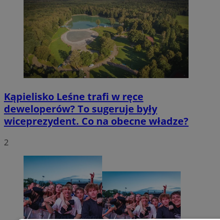
Kąpielisko Leśne trafi w ręce
deweloperów? To sugeruje były
wiceprezydent. Co na obecne władze?
2