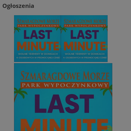
Ogłoszenia
CookieScriptConsent
4 tygodnie 2 dn
CookieScript
zabrze.com.pl
VISITOR_PRIVACY_METADATA
5 miesięcy 4
YouTube
tygodnie
.youtube.com