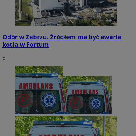
Odór w Zabrzu. Źródłem ma być awaria
kotła w Fortum
3