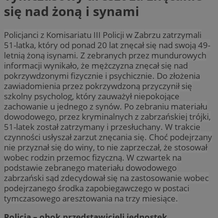
się nad żoną i synami
Policjanci z Komisariatu III Policji w Zabrzu zatrzymali
51-latka, który od ponad 20 lat znęcał się nad swoją 49-
letnią żoną isynami. Z zebranych przez mundurowych
informacji wynikało, że mężczyzna znęcał się nad
pokrzywdzonymi fizycznie i psychicznie. Do złożenia
zawiadomienia przez pokrzywdzoną przyczynił się
szkolny psycholog, który zauważył niepokojące
zachowanie u jednego z synów. Po zebraniu materiału
dowodowego, przez kryminalnych z zabrzańskiej trójki,
51-latek został zatrzymany i przesłuchany. W trakcie
czynności usłyszał zarzut znęcania się. Choć podejrzany
nie przyznał się do winy, to nie zaprzeczał, że stosował
wobec rodzin przemoc fizyczną. W czwartek na
podstawie zebranego materiału dowodowego
zabrzański sąd zdecydował się na zastosowanie wobec
podejrzanego środka zapobiegawczego w postaci
tymczasowego aresztowania na trzy miesiące.
Policja – obok przedstawicieli jednostek