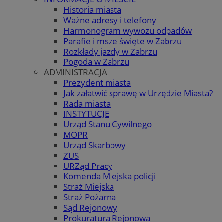
Historia miasta
Ważne adresy i telefony
Harmonogram wywozu odpadów
Parafie i msze święte w Zabrzu
Rozkłady jazdy w Zabrzu
Pogoda w Zabrzu
ADMINISTRACJA
Prezydent miasta
Jak załatwić sprawę w Urzędzie Miasta?
Rada miasta
INSTYTUCJE
Urząd Stanu Cywilnego
MOPR
Urząd Skarbowy
ZUS
URZąd Pracy
Komenda Miejska policji
Straż Miejska
Straż Pożarna
Sąd Rejonowy
Prokuratura Rejonowa