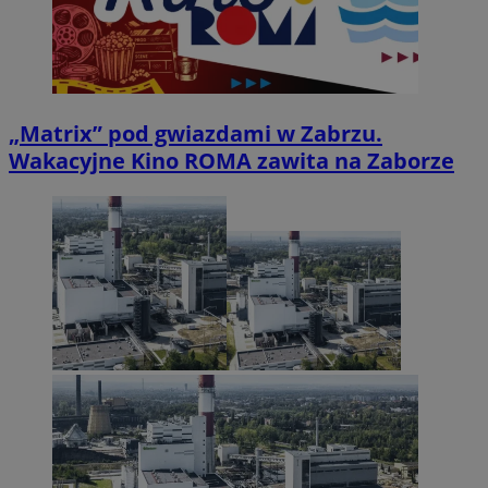
„Matrix” pod gwiazdami w Zabrzu.
Wakacyjne Kino ROMA zawita na Zaborze