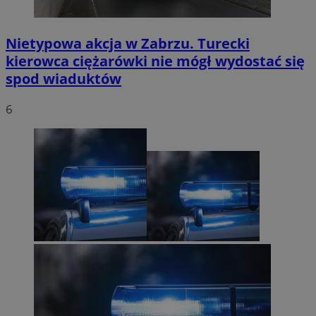
Nietypowa akcja w Zabrzu. Turecki
kierowca ciężarówki nie mógł wydostać się
spod wiaduktów
6