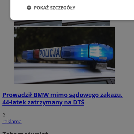
POKAŻ SZCZEGÓŁY
Niezbędne
Wydajność
Targetowani
Niesklasyfikowane
Niezbędne
Wydajność
Targetowanie
Funkcjonalno
Prowadził BMW mimo sądowego zakazu.
Niezbędne pliki cookie umożliwiają korzystanie z podstawowych fun
44-latek zatrzymany na DTŚ
takich jak logowanie użytkownika i zarządzanie kontem. Bez niezb
można prawidłowo korzystać ze strony internetowej.
2
Provider
/
Okres
Nazwa
reklama
Domena
przechowywani
SessID
zabrze.com.pl
1 rok