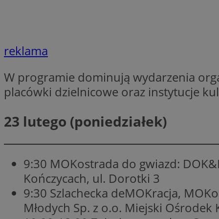
Nazwa
Nazwa
ustat_xq6z219uw9
Nazwa
__Secure-YNID
_clck
reklama
__gads
W programie dominują wydarzenia organ
FCCDCF
MUID
placówki dzielnicowe oraz instytucje kul
__eoi
23 lutego (poniedziałek)
ANONCHK
_clsk
test_cookie
9:30 MOKostrada do gwiazd: DOK&RO
_ga_NBM6HFESG6
Kończycach, ul. Dorotki 3
_fbp
9:30 Szlachecka deMOKracja, MOKos
OAID
Młodych Sp. z o.o. Miejski Ośrodek K
MR