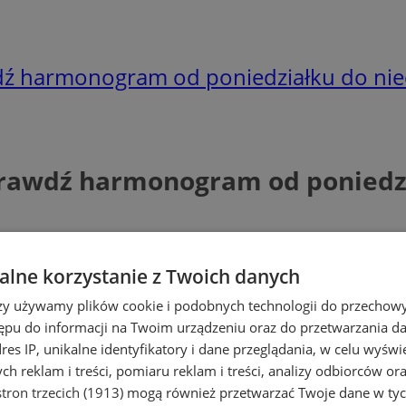
ź harmonogram od poniedziałku do nied
rawdź harmonogram od poniedzia
lne korzystanie z Twoich danych
rzy używamy plików cookie i podobnych technologii do przechow
ępu do informacji na Twoim urządzeniu oraz do przetwarzania 
dres IP, unikalne identyfikatory i dane przeglądania, w celu wyświ
h reklam i treści, pomiaru reklam i treści, analizy odbiorców or
tron trzecich (1913)
mogą również przetwarzać Twoje dane w tych