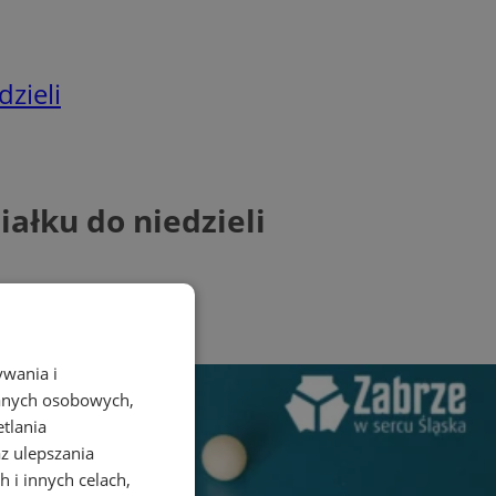
zieli
łku do niedzieli
ywania i
danych osobowych,
etlania
az ulepszania
 i innych celach,