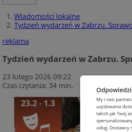
Wiadomości lokalne
Tydzień wydarzeń w Zabrzu. Sprawd
reklama
Tydzień wydarzeń w Zabrzu. Sp
23 lutego 2026 09:22
Czas czytania: 34 min.
Odpowiedzia
My i nasi partne
uzyskiwania dost
takich jak Twój a
spersonalizowanyc
usług.
Dostawcy s