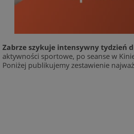
SessID
QeSessID
MvSessID
__cf_bm
Zabrze szykuje intensywny tydzień d
__cf_bm
aktywności sportowe, po seanse w Kin
Poniżej publikujemy zestawienie najważ
CookieScriptConse
VISITOR_PRIVACY_