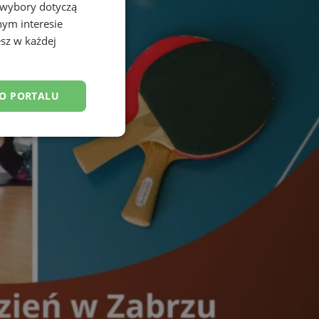
 wybory dotyczą
nym interesie
sz w każdej
DO PORTALU
esklasyfikowane
ane
owanie użytkownika i
j.