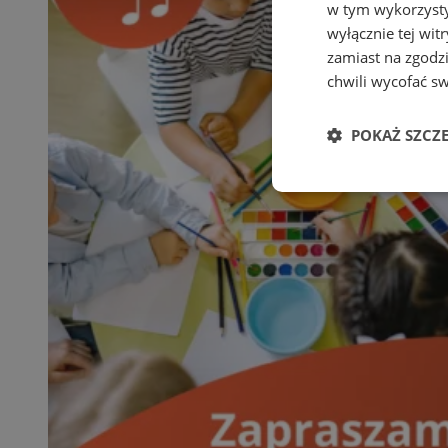
w tym wykorzysty
wyłącznie tej wi
zamiast na zgodz
chwili wycofać s
POKAŻ SZCZ
Niezbędne
Ni
Niezbędne pliki cook
zarządzanie kontem. 
Nazwa