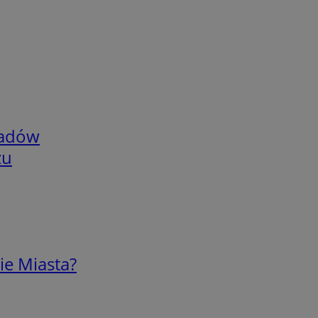
adów
zu
ie Miasta?