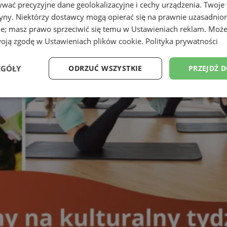
wać precyzyjne dane geolokalizacyjne i cechy urządzenia. Twoje
tryny. Niektórzy dostawcy mogą opierać się na prawnie uzasadnio
ie; masz prawo sprzeciwić się temu w
Ustawieniach reklam
. Może
woją zgodę w
Ustawieniach plików cookie
.
Polityka prywatności
EGÓŁY
ODRZUĆ WSZYSTKIE
PRZEJDŹ 
Wydajność
Targetowanie
Funkcjonalność
Ni
ezbędne
Wydajność
Targetowanie
Funkcjonalność
Niesklasyfikow
ie umożliwiają korzystanie z podstawowych funkcji strony internetowej, takich jak log
Bez niezbędnych plików cookie nie można prawidłowo korzystać ze strony internetowe
Provider
/
Okres
Opis
Domena
przechowywania