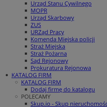
Urząd Stanu Cywilnego
MOPR
Urząd Skarbowy
ZUS
URZąd Pracy
Komenda Miejska policji
Straż Miejska
Straż Pożarna
Sąd Rejonowy
Prokuratura Rejonowa
KATALOG FIRM
KATALOG FIRM
Dodaj firmę do katalogu
POLECAMY
Skup.io - Skup nieruchomośc