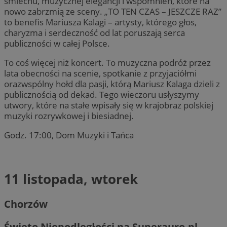
śmiechu, muzycznej elegancji i wspomnień, które na
nowo zabrzmią ze sceny. „TO TEN CZAS – JESZCZE RAZ”
to benefis Mariusza Kalagi – artysty, którego głos,
charyzma i serdeczność od lat poruszają serca
publiczności w całej Polsce.
To coś więcej niż koncert. To muzyczna podróż przez
lata obecności na scenie, spotkanie z przyjaciółmi
orazwspólny hołd dla pasji, którą Mariusz Kalaga dzieli z
publicznością od dekad. Tego wieczoru usłyszymy
utwory, które na stałe wpisały się w krajobraz polskiej
muzyki rozrywkowej i biesiadnej.
Godz. 17:00, Dom Muzyki i Tańca
11 listopada, wtorek
Chorzów
Święto Niepodległości na Superauro.pl