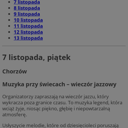
7 listopada
8 listopada
9 listopada
10 listopada
11 listopada
12 listopada
13 listopada
7 listopada, piątek
Chorzów
Muzyka przy świecach – wieczór jazzowy
Organizatorzy zapraszają na wieczór jazzu, który
wykracza poza granice czasu. To muzyka legend, która
wciąż żyje, niosąc piękno, głębię i niepowtarzalną
atmosferę.
Usłyszycie melodie, które od dziesięcioleci poruszają