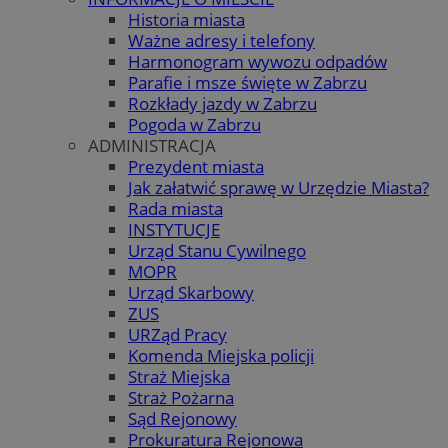
Historia miasta
Ważne adresy i telefony
Harmonogram wywozu odpadów
Parafie i msze święte w Zabrzu
Rozkłady jazdy w Zabrzu
Pogoda w Zabrzu
ADMINISTRACJA
Prezydent miasta
Jak załatwić sprawę w Urzędzie Miasta?
Rada miasta
INSTYTUCJE
Urząd Stanu Cywilnego
MOPR
Urząd Skarbowy
ZUS
URZąd Pracy
Komenda Miejska policji
Straż Miejska
Straż Pożarna
Sąd Rejonowy
Prokuratura Rejonowa