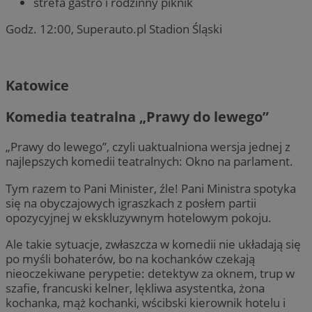
strefa gastro i rodzinny piknik
Godz. 12:00, Superauto.pl Stadion Śląski
Katowice
Komedia teatralna „Prawy do lewego”
„Prawy do lewego”, czyli uaktualniona wersja jednej z
najlepszych komedii teatralnych: Okno na parlament.
Tym razem to Pani Minister, źle! Pani Ministra spotyka
się na obyczajowych igraszkach z posłem partii
opozycyjnej w ekskluzywnym hotelowym pokoju.
Ale takie sytuacje, zwłaszcza w komedii nie układają się
po myśli bohaterów, bo na kochanków czekają
nieoczekiwane perypetie: detektyw za oknem, trup w
szafie, francuski kelner, lękliwa asystentka, żona
kochanka, mąż kochanki, wścibski kierownik hotelu i