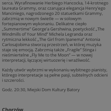
serca. Wyrafinowanie Herbiego Hancocka, 14-krotnego
laureata Grammy, oraz czarująca elegancja Henry’ego
Manciniego, nagrodzonego 20 statuetkami Grammy,
zabrzmią w nowym świetle — w solowym
fortepianowym wykonaniu. Delikatne ciepło
„Summertime” George’a Gershwina, poetyckość „The
Windmills of Your Mind” Michela Legranda oraz
rytmiczna lekkość „The Girl from Ipanema” Antonia
CarlosaJobima stworzą przestrzeń, w której muzyka
staje się emocją. Zabrzmią także „Fragile” Stinga i
nieśmiertelne „Fly Me to the Moon” — w nowej
interpretacji, łączącej wirtuozerię i wrażliwość.
Każdy utwór wybrzmi w wykonaniu wybitnego pianisty,
którego interpretacje są pełne pasji, subtelnych odcieni
i szczerości.
Godz. 20:30, Miejski Dom Kultury Batory
Chorzów