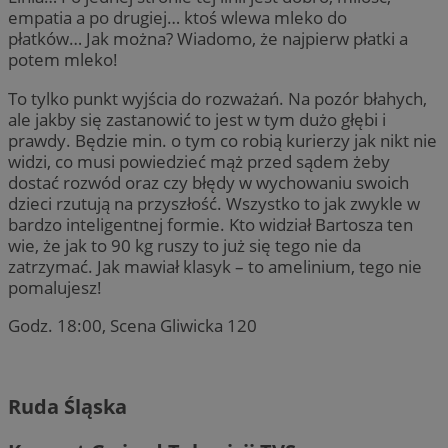
empatia a po drugiej… ktoś wlewa mleko do
płatków… Jak można? Wiadomo, że najpierw płatki a
potem mleko!
To tylko punkt wyjścia do rozważań. Na pozór błahych,
ale jakby się zastanowić to jest w tym dużo głębi i
prawdy. Będzie min. o tym co robią kurierzy jak nikt nie
widzi, co musi powiedzieć mąż przed sądem żeby
dostać rozwód oraz czy błędy w wychowaniu swoich
dzieci rzutują na przyszłość. Wszystko to jak zwykle w
bardzo inteligentnej formie. Kto widział Bartosza ten
wie, że jak to 90 kg ruszy to już się tego nie da
zatrzymać. Jak mawiał klasyk – to amelinium, tego nie
pomalujesz!
Godz. 18:00, Scena Gliwicka 120
Ruda Śląska