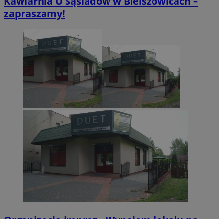
Kawiarnia U Sąsiadów w Bielszowicach –
zapraszamy!
VISITOR_PRIVACY_METADATA
5 miesięcy 4
YouTube
tygodnie
.youtube.com