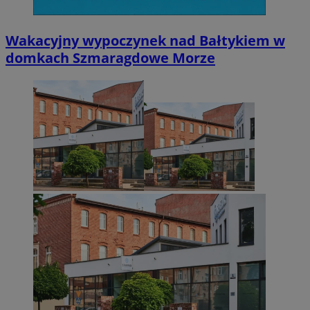
Niesklasyfikowane
Wakacyjny wypoczynek nad Bałtykiem w
domkach Szmaragdowe Morze
Niezbędne
Wydajność
Targetowanie
Funkcjonalno
Niezbędne pliki cookie umożliwiają korzystanie z podstawowych fun
takich jak logowanie użytkownika i zarządzanie kontem. Bez niezb
można prawidłowo korzystać ze strony internetowej.
Provider
/
Okres
Nazwa
Domena
przechowywani
SessID
zabrze.com.pl
1 rok
QeSessID
zabrze.com.pl
1 rok
MvSessID
zabrze.com.pl
1 rok