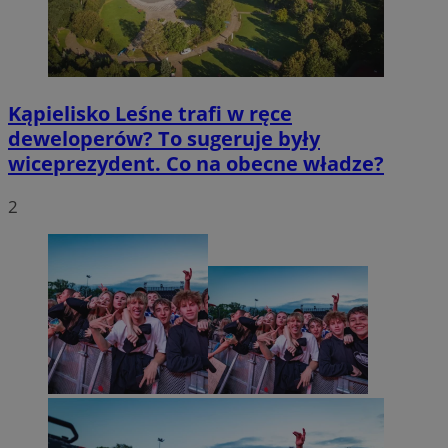
Kąpielisko Leśne trafi w ręce
deweloperów? To sugeruje były
wiceprezydent. Co na obecne władze?
2