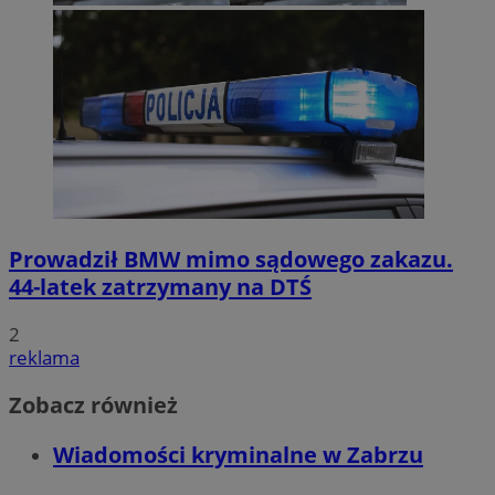
Prowadził BMW mimo sądowego zakazu.
44-latek zatrzymany na DTŚ
2
reklama
Zobacz również
Wiadomości kryminalne w Zabrzu