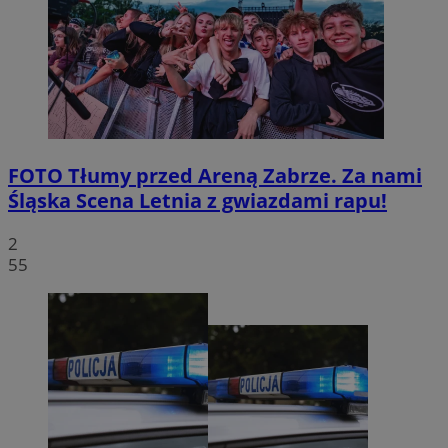
FOTO
Tłumy przed Areną Zabrze. Za nami
Śląska Scena Letnia z gwiazdami rapu!
2
55