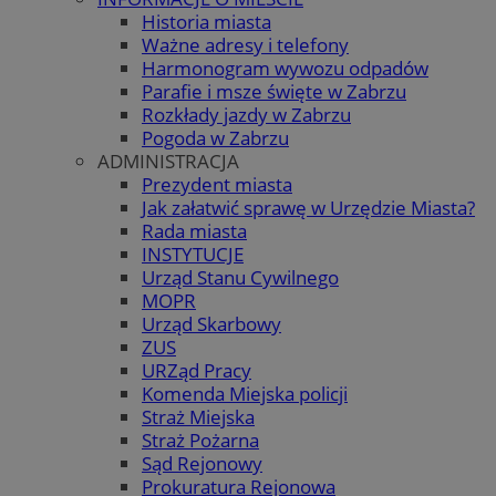
Historia miasta
Ważne adresy i telefony
Harmonogram wywozu odpadów
Parafie i msze święte w Zabrzu
Rozkłady jazdy w Zabrzu
Pogoda w Zabrzu
ADMINISTRACJA
Prezydent miasta
Jak załatwić sprawę w Urzędzie Miasta?
Rada miasta
INSTYTUCJE
Urząd Stanu Cywilnego
MOPR
Urząd Skarbowy
ZUS
URZąd Pracy
Komenda Miejska policji
Straż Miejska
Straż Pożarna
Sąd Rejonowy
Prokuratura Rejonowa