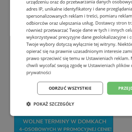
urządzeniu oraz do przetwarzania danych osobowych
adres IP, unikalne identyfikatory i dane przeglądani
spersonalizowanych reklam i treści, pomiaru reklam i
odbiorców oraz ulepszania usług.
Dostawcy stron tr
również przetwarzać Twoje dane w tych i innych cel
wykorzystywać precyzyjne dane geolokalizacyjne i c
Twoje wybory dotyczą wyłącznie tej witryny. Niekt
opierać się na prawnie uzasadnionym interesie zami
prawo sprzeciwić się temu w
Ustawieniach reklam
.
chwili wycofać swoją zgodę w
Ustawieniach plików 
prywatności
ODRZUĆ WSZYSTKIE
PRZEJ
POKAŻ SZCZEGÓŁY
Niezbędne
Wydajność
Targetowani