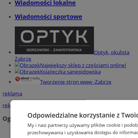
Wiadomości lokalne
Wiadomości sportowe
Optyk, okulista
Zabrze
Największy sklep z częściami online!
Książeczka sanepidowska
Tworzenie stron www -Zabrze
reklama
reklama
Odpowiedzialne korzystanie z Twoi
Ogłoszenia
My i nasi partnerzy używamy plików cookie i podob
przechowywania i uzyskiwania dostępu do informac