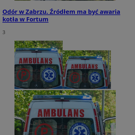
Odór w Zabrzu. Źródłem ma być awaria
kotła w Fortum
3