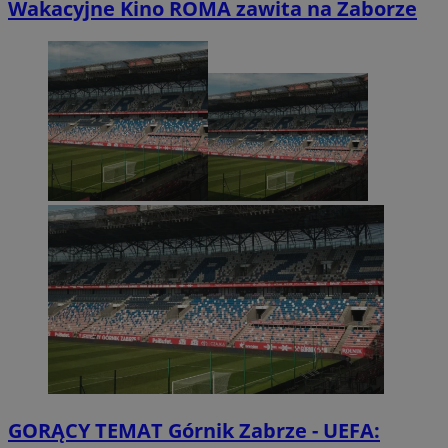
Wakacyjne Kino ROMA zawita na Zaborze
GORĄCY TEMAT
Górnik Zabrze - UEFA: