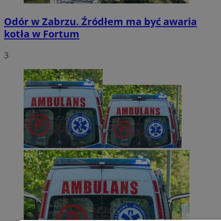
Odór w Zabrzu. Źródłem ma być awaria
kotła w Fortum
3