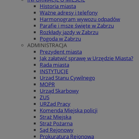
Historia miasta
Ważne adresy i telefony
Harmonogram wywozu odpadów
Parafie i msze święte w Zabrzu
Rozkłady jazdy w Zabrzu
Pogoda w Zabrzu
ADMINISTRACJA
Prezydent miasta
Jak załatwić sprawę w Urzędzie Miasta?
Rada miasta
INSTYTUCJE
Urząd Stanu Cywilnego
MOPR
Urząd Skarbowy
ZUS
URZąd Pracy
Komenda Miejska policji
Straż Miejska
Straż Pożarna
Sąd Rejonowy
Prokuratura Rejonowa