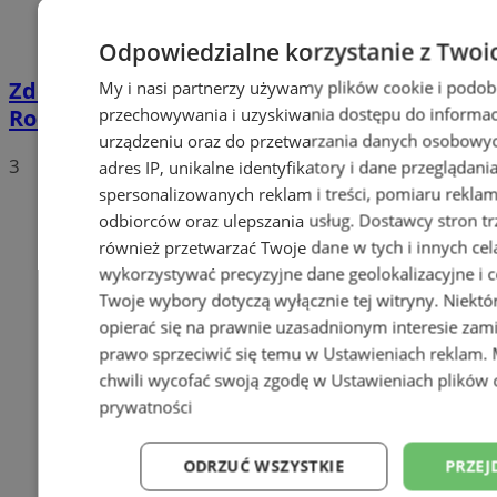
Odpowiedzialne korzystanie z Twoi
Zderzenie samochodu z rowerzystą na
My i nasi partnerzy używamy plików cookie i podob
przechowywania i uzyskiwania dostępu do informac
Roosevelta. 62-latek trafił do szpitala
urządzeniu oraz do przetwarzania danych osobowych
3
adres IP, unikalne identyfikatory i dane przeglądani
spersonalizowanych reklam i treści, pomiaru reklam i
odbiorców oraz ulepszania usług.
Dostawcy stron tr
również przetwarzać Twoje dane w tych i innych cel
wykorzystywać precyzyjne dane geolokalizacyjne i c
Twoje wybory dotyczą wyłącznie tej witryny. Niekt
opierać się na prawnie uzasadnionym interesie zami
prawo sprzeciwić się temu w
Ustawieniach reklam
.
chwili wycofać swoją zgodę w
Ustawieniach plików 
prywatności
ODRZUĆ WSZYSTKIE
PRZEJ