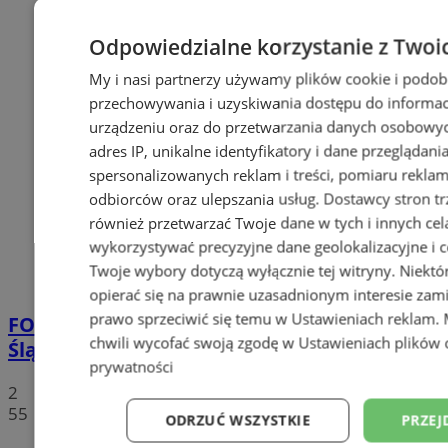
Odpowiedzialne korzystanie z Twoi
My i nasi partnerzy używamy plików cookie i podob
przechowywania i uzyskiwania dostępu do informac
urządzeniu oraz do przetwarzania danych osobowych
adres IP, unikalne identyfikatory i dane przeglądani
spersonalizowanych reklam i treści, pomiaru reklam i
odbiorców oraz ulepszania usług.
Dostawcy stron tr
również przetwarzać Twoje dane w tych i innych cel
wykorzystywać precyzyjne dane geolokalizacyjne i c
Twoje wybory dotyczą wyłącznie tej witryny. Niekt
opierać się na prawnie uzasadnionym interesie zami
prawo sprzeciwić się temu w
Ustawieniach reklam
.
FOTO
Tłumy przed Areną Zabrze. Za nami
chwili wycofać swoją zgodę w
Ustawieniach plików 
Śląska Scena Letnia z gwiazdami rapu!
prywatności
2
55
ODRZUĆ WSZYSTKIE
PRZEJ