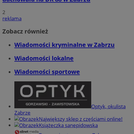
2
CookieScriptConsent
4 tygodnie 2 dn
CookieScript
reklama
zabrze.com.pl
Zobacz również
Wiadomości kryminalne w Zabrzu
Wiadomości lokalne
Wiadomości sportowe
VISITOR_PRIVACY_METADATA
5 miesięcy 4
YouTube
tygodnie
.youtube.com
Optyk, okulista
Zabrze
Największy sklep z częściami online!
Książeczka sanepidowska