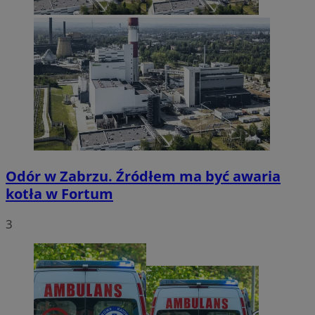
Odór w Zabrzu. Źródłem ma być awaria
kotła w Fortum
3