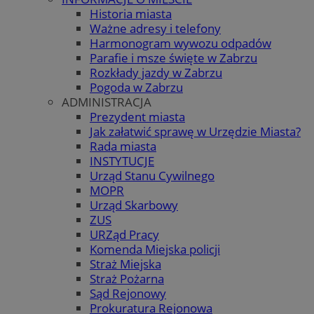
Historia miasta
Ważne adresy i telefony
Harmonogram wywozu odpadów
Parafie i msze święte w Zabrzu
Rozkłady jazdy w Zabrzu
Pogoda w Zabrzu
ADMINISTRACJA
Prezydent miasta
Jak załatwić sprawę w Urzędzie Miasta?
Rada miasta
INSTYTUCJE
Urząd Stanu Cywilnego
MOPR
Urząd Skarbowy
ZUS
URZąd Pracy
Komenda Miejska policji
Straż Miejska
Straż Pożarna
Sąd Rejonowy
Prokuratura Rejonowa