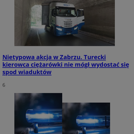
Nietypowa akcja w Zabrzu. Turecki
kierowca ciężarówki nie mógł wydostać się
spod wiaduktów
6