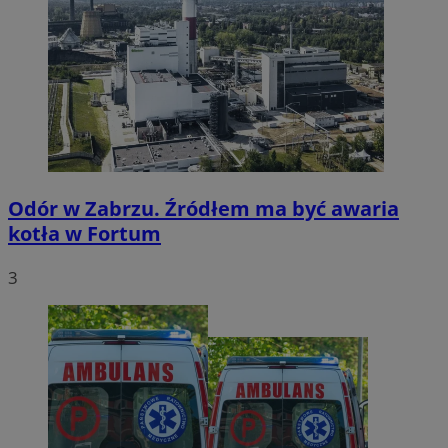
Odór w Zabrzu. Źródłem ma być awaria
kotła w Fortum
3