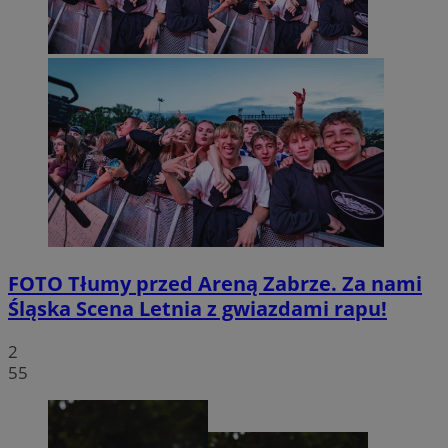
FOTO
Tłumy przed Areną Zabrze. Za nami
Śląska Scena Letnia z gwiazdami rapu!
2
55