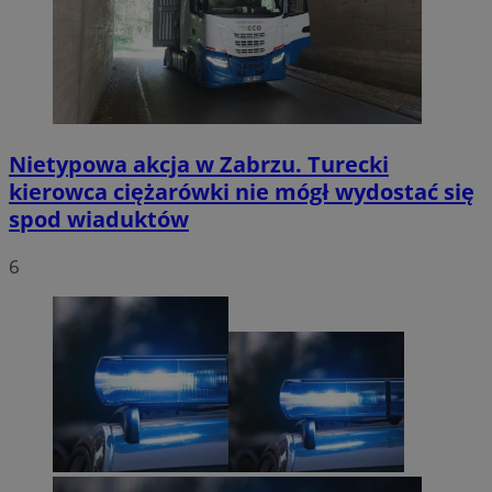
Nietypowa akcja w Zabrzu. Turecki
kierowca ciężarówki nie mógł wydostać się
spod wiaduktów
6