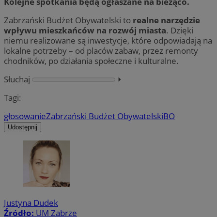
Kolejne spotkania będą ogłaszane na bieżąco.
Zabrzański Budżet Obywatelski to
realne narzędzie
wpływu mieszkańców na rozwój miasta
. Dzięki
niemu realizowane są inwestycje, które odpowiadają na
lokalne potrzeby – od placów zabaw, przez remonty
chodników, po działania społeczne i kulturalne.
Słuchaj
⏵︎
Tagi:
głosowanie
Zabrzański Budżet Obywatelski
BO
Udostępnij
Justyna Dudek
Źródło:
UM Zabrze