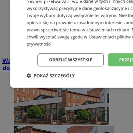
również przetwarzać Twoje dane w tych i innych cel
wykorzystywać precyzyjne dane geolokalizacyjne i c
Twoje wybory dotyczą wyłącznie tej witryny. Niekt
opierać się na prawnie uzasadnionym interesie zami
prawo sprzeciwić się temu w
Ustawieniach reklam
.
chwili wycofać swoją zgodę w
Ustawieniach plików 
prywatności
Wakacyjny wypoczynek nad Bałtykiem w
ODRZUĆ WSZYSTKIE
PRZEJ
domkach Szmaragdowe Morze
POKAŻ SZCZEGÓŁY
Niezbędne
Wydajność
Targetowani
Niesklasyfikowane