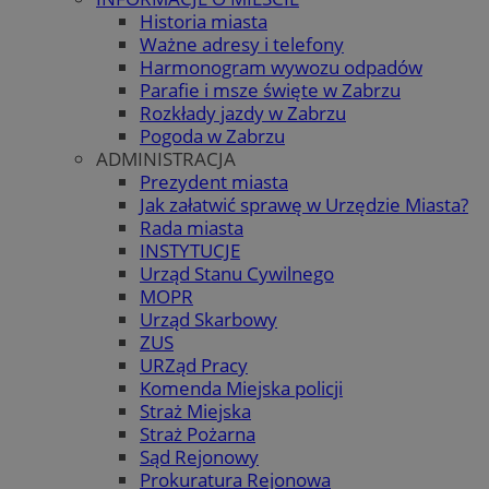
Historia miasta
Ważne adresy i telefony
Harmonogram wywozu odpadów
Parafie i msze święte w Zabrzu
Rozkłady jazdy w Zabrzu
Pogoda w Zabrzu
ADMINISTRACJA
Prezydent miasta
Jak załatwić sprawę w Urzędzie Miasta?
Rada miasta
INSTYTUCJE
Urząd Stanu Cywilnego
MOPR
Urząd Skarbowy
ZUS
URZąd Pracy
Komenda Miejska policji
Straż Miejska
Straż Pożarna
Sąd Rejonowy
Prokuratura Rejonowa