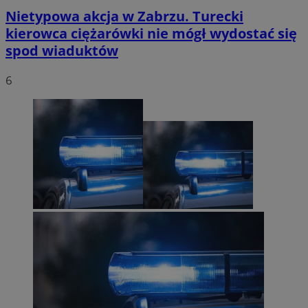
Nietypowa akcja w Zabrzu. Turecki
kierowca ciężarówki nie mógł wydostać się
spod wiaduktów
6