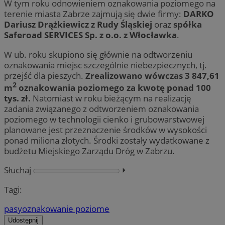
W tym roku odnowieniem oznakowania poziomego na
terenie miasta Zabrze zajmują się dwie firmy:
DARKO
Dariusz Drążkiewicz z Rudy Śląskiej
oraz
spółka
Saferoad SERVICES Sp. z o.o. z Włocławka
.
W ub. roku skupiono się głównie na odtworzeniu
oznakowania miejsc szczególnie niebezpiecznych, tj.
przejść dla pieszych.
Zrealizowano wówczas 3 847,61
2
m
oznakowania poziomego za kwotę ponad 100
tys. zł.
Natomiast w roku bieżącym na realizację
zadania związanego z odtworzeniem oznakowania
poziomego w technologii cienko i grubowarstwowej
planowane jest przeznaczenie środków w wysokości
ponad miliona złotych. Środki zostały wydatkowane z
budżetu Miejskiego Zarządu Dróg w Zabrzu.
Słuchaj
⏵︎
Tagi:
pasy
oznakowanie poziome
Udostępnij