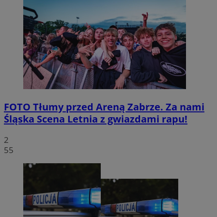
FOTO
Tłumy przed Areną Zabrze. Za nami
Śląska Scena Letnia z gwiazdami rapu!
2
55