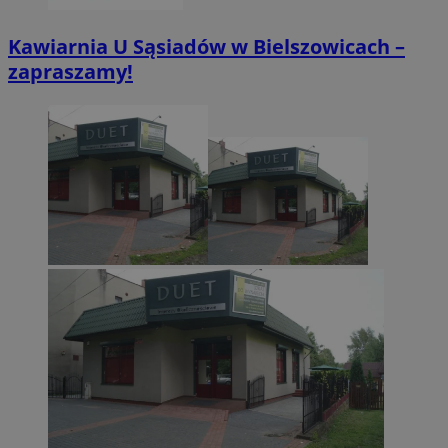
Kawiarnia U Sąsiadów w Bielszowicach –
zapraszamy!
CookieScriptConsent
4 tygodnie 2 dn
CookieScript
zabrze.com.pl
VISITOR_PRIVACY_METADATA
5 miesięcy 4
YouTube
tygodnie
.youtube.com