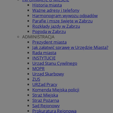
Historia miasta
Ważne adresy i telefony
Harmonogram wywozu odpadów
Parafie i msze święte w Zabrzu
Rozkłady jazdy w Zabrzu
Pogoda w Zabrzu
ADMINISTRACJA
Prezydent miasta
Jak załatwić sprawę w Urzędzie Miasta?
Rada miasta
INSTYTUCJE
Urząd Stanu Cywilnego
MOPR
Urząd Skarbowy
ZUS
URZąd Pracy
Komenda Miejska policji
Straż Miejska
Straż Pożarna
Sąd Rejonowy
Prokuratura Rejonowa