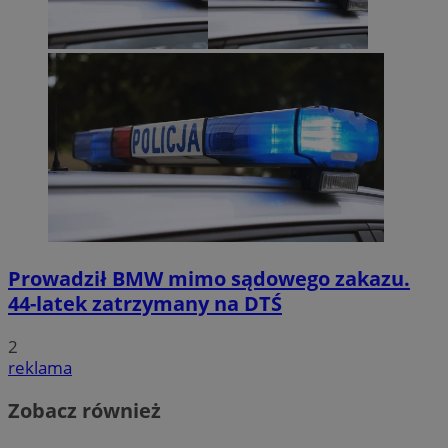
Prowadził BMW mimo sądowego zakazu.
44-latek zatrzymany na DTŚ
2
reklama
Zobacz również