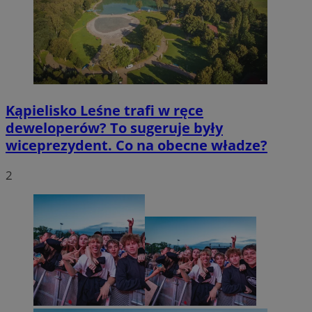
Kąpielisko Leśne trafi w ręce
deweloperów? To sugeruje były
wiceprezydent. Co na obecne władze?
2