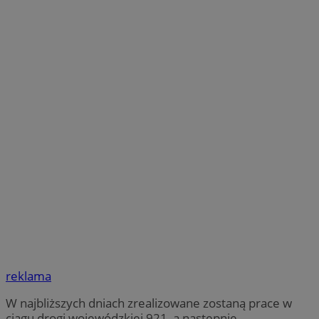
reklama
W najbliższych dniach zrealizowane zostaną prace w
ciągu drogi wojewódzkiej 921, a następnie