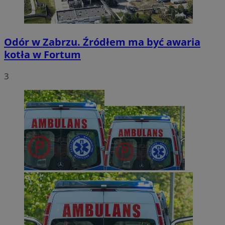
Odór w Zabrzu. Źródłem ma być awaria
kotła w Fortum
3