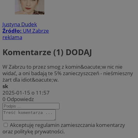
Justyna Dudek
Źródło:
UM Zabrze
reklama
Komentarze (1)
DODAJ
W Zabrzu to przez smog z komin&oacute;w nic nie
widać, a oni badają te 5% zanieczyszczeń - nieśmieszny
żart dla idiot&oacute;w.
sk
2025-01-15 o 11:57
0
Odpowiedz
Akceptuję regulamin zamieszczania komentarzy
oraz politykę prywatności.