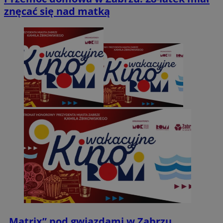
znęcać się nad matką
„Matrix” pod gwiazdami w Zabrzu.