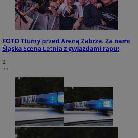
FOTO
Tłumy przed Areną Zabrze. Za nami
Śląska Scena Letnia z gwiazdami rapu!
2
55