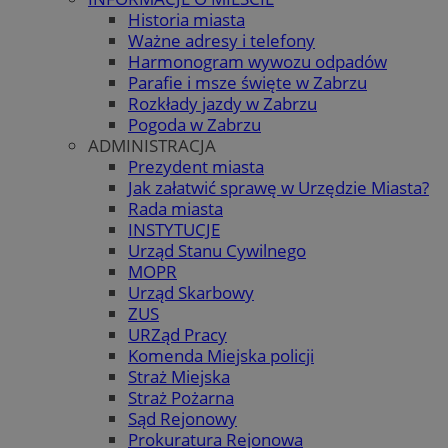
Historia miasta
Ważne adresy i telefony
Harmonogram wywozu odpadów
Parafie i msze święte w Zabrzu
Rozkłady jazdy w Zabrzu
Pogoda w Zabrzu
ADMINISTRACJA
Prezydent miasta
Jak załatwić sprawę w Urzędzie Miasta?
Rada miasta
INSTYTUCJE
Urząd Stanu Cywilnego
MOPR
Urząd Skarbowy
ZUS
URZąd Pracy
Komenda Miejska policji
Straż Miejska
Straż Pożarna
Sąd Rejonowy
Prokuratura Rejonowa