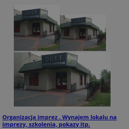
CookieScriptConsent
4 tygodnie 2 dn
CookieScript
zabrze.com.pl
VISITOR_PRIVACY_METADATA
5 miesięcy 4
YouTube
tygodnie
.youtube.com
Organizacja imprez . Wynajem lokalu na
imprezy, szkolenia, pokazy itp.