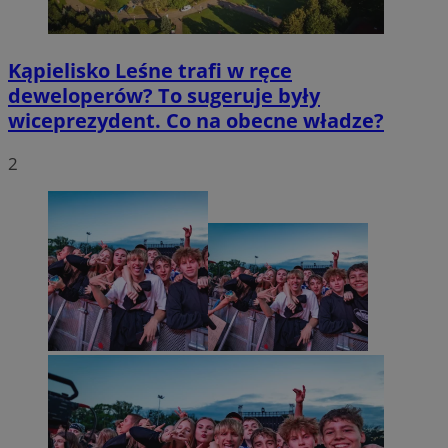
Kąpielisko Leśne trafi w ręce
deweloperów? To sugeruje były
wiceprezydent. Co na obecne władze?
2