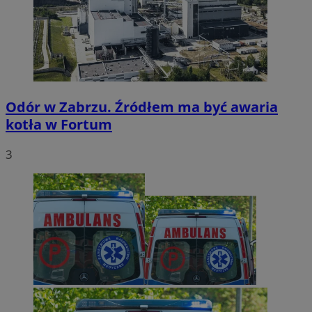
Odór w Zabrzu. Źródłem ma być awaria
kotła w Fortum
3