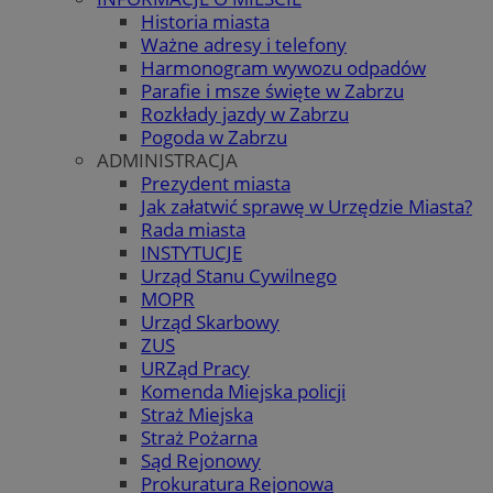
Historia miasta
Ważne adresy i telefony
Harmonogram wywozu odpadów
Parafie i msze święte w Zabrzu
Rozkłady jazdy w Zabrzu
Pogoda w Zabrzu
ADMINISTRACJA
Prezydent miasta
Jak załatwić sprawę w Urzędzie Miasta?
Rada miasta
INSTYTUCJE
Urząd Stanu Cywilnego
MOPR
Urząd Skarbowy
ZUS
URZąd Pracy
Komenda Miejska policji
Straż Miejska
Straż Pożarna
Sąd Rejonowy
Prokuratura Rejonowa