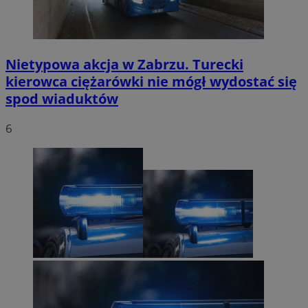
Nietypowa akcja w Zabrzu. Turecki
kierowca ciężarówki nie mógł wydostać się
spod wiaduktów
6