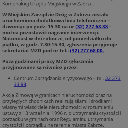
Komunalnej Urzędu Miejskiego w Zabrzu.
W Miejskim Zarządzie Dróg w Zabrzu została
uruchomiona dodatkowa linia telefoniczna –
dzwoniąc po godz. 15.30 na nr
(32) 277 68 88
–
można pozostawić nagranie interwencji.
Natomiast w dni robocze, od poniedziałku do
piątku, w godz. 7.30-15.30, zgłoszenia przyjmuje
sekretariat MZD pod nr tel.:
(32) 277 68 00.
Poza godzinami pracy MZD zgłoszenia
przyjmowane są również przez:
Centrum Zarządzania Kryzysowego – tel.
32 373
33 88
.
Akcję Zimową w granicach nieruchomości oraz na
przyległych chodnikach realizują siłami i środkami
własnymi właściciele nieruchomości w rozumieniu
ustawy z 13 września 1996 r. o utrzymaniu czystości i
porządku w gminach oraz Regulaminu utrzymania
czystości i porządku na terenie miasta Zabrze.