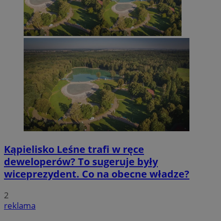
Kąpielisko Leśne trafi w ręce
deweloperów? To sugeruje były
wiceprezydent. Co na obecne władze?
2
reklama