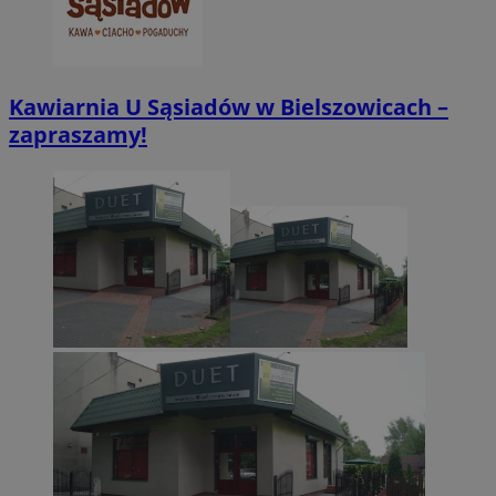
Kawiarnia U Sąsiadów w Bielszowicach –
zapraszamy!
CookieScriptConsent
4 tygodnie 2 dn
CookieScript
zabrze.com.pl
VISITOR_PRIVACY_METADATA
5 miesięcy 4
YouTube
tygodnie
.youtube.com