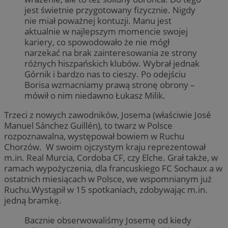
jest świetnie przygotowany fizycznie. Nigdy
nie miał poważnej kontuzji. Manu jest
aktualnie w najlepszym momencie swojej
kariery, co spowodowało że nie mógł
narzekać na brak zainteresowania ze strony
różnych hiszpańskich klubów. Wybrał jednak
Górnik i bardzo nas to cieszy. Po odejściu
Borisa wzmacniamy prawą stronę obrony –
mówił o nim niedawno Łukasz Milik.
Trzeci z nowych zawodników, Josema (właściwie José
Manuel Sánchez Guillén), to twarz w Polsce
rozpoznawalna, występował bowiem w Ruchu
Chorzów. W swoim ojczystym kraju reprezentował
m.in. Real Murcia, Cordoba CF, czy Elche. Grał także, w
ramach wypożyczenia, dla francuskiego FC Sochaux a w
ostatnich miesiącach w Polsce, we wspomnianym już
Ruchu.Wystąpił w 15 spotkaniach, zdobywając m.in.
jedną bramkę.
Bacznie obserwowaliśmy Josemę od kiedy