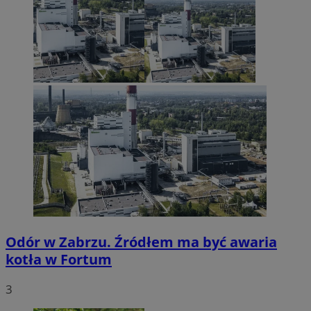
Odór w Zabrzu. Źródłem ma być awaria
kotła w Fortum
3