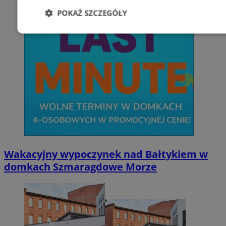
POKAŻ SZCZEGÓŁY
Niezbędne
Wydajność
Targetowani
Niesklasyfikowane
Niezbędne
Wydajność
Targetowanie
Funkcjonalno
Wakacyjny wypoczynek nad Bałtykiem w
domkach Szmaragdowe Morze
Niezbędne pliki cookie umożliwiają korzystanie z podstawowych fun
takich jak logowanie użytkownika i zarządzanie kontem. Bez niezb
można prawidłowo korzystać ze strony internetowej.
Provider
/
Okres
Nazwa
Domena
przechowywani
SessID
zabrze.com.pl
1 rok