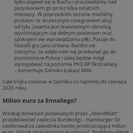
tylko pojawił się w Ruchu i pracowaliśmy nad
pozyskaniem go przez kilka ostatnich
miesięcy. W poprzednim sezonie mieliśmy
problem ze skutecznym rozegraniem akcji
od tyłu. Josema jest lewonożnym obrońcą,
wyróżniającym się dobrym podaniem oraz
spokojem we wprowadzaniu piłki. Pasuje do
filozofii gry Jana Urbana. Bardzo się
cieszymy, że udało nam się przekonać go do
pozostania w Polsce i dalej będzie mógł
występować na poziomie PKO BP Ekstraklasy
– komentuje Górniku Łukasz Milik.
Cała trójka zostanie w Górniku co najmniej do czerwca
2026 roku.
Milion euro za Ennaliego?
Według doniesień podawanych przez „Abendblatt”
przedstawiciel zaplecza Bundesligi – Hamburger SV
zaoferował za zawodnika kwotę przekraczającą milion
euro. Górnik miał propozycję odrzucić. Podobno ofertę