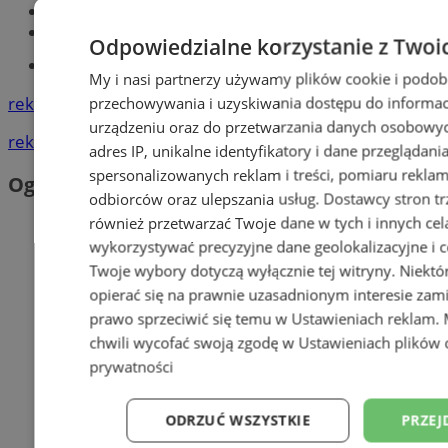
Największy sklep z częściami online!
Książeczka sanepidowska
Odpowiedzialne korzystanie z Twoi
Tworzenie stron www -Zabrze
My i nasi partnerzy używamy plików cookie i podob
reklama
przechowywania i uzyskiwania dostępu do informac
urządzeniu oraz do przetwarzania danych osobowych
reklama
adres IP, unikalne identyfikatory i dane przeglądani
spersonalizowanych reklam i treści, pomiaru reklam i
Ogłoszenia
odbiorców oraz ulepszania usług.
Dostawcy stron tr
również przetwarzać Twoje dane w tych i innych cel
wykorzystywać precyzyjne dane geolokalizacyjne i c
Twoje wybory dotyczą wyłącznie tej witryny. Niekt
opierać się na prawnie uzasadnionym interesie zami
prawo sprzeciwić się temu w
Ustawieniach reklam
.
chwili wycofać swoją zgodę w
Ustawieniach plików 
prywatności
ODRZUĆ WSZYSTKIE
PRZEJ