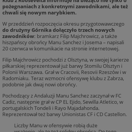
Klub z Roosevelta informuje na bieżąco nie tylko o
pożegnaniach z konkretnymi zawodnikami, ale też
chwali się nowym narybkiem.
W przeddzień rozpoczęcia okresu przygotowawczego
do drużyny Górnika dołączyło trzech nowych
zawodników
: bramkarz Filip Majchrowicz, a także
hiszpańscy obrońcy Manu Sanchez i Josema – napisali
20 czerwca w komunikacie na stronie internetowej.
Filip Majchrowicz pochodzi z Olsztyna, w swojej karierze
piłkarskiej reprezentował już barwy Stomilu Olsztyn i
Polonii Warszawa. Grał w Cracovii, Resovii Rzeszów i w
Radomiaku. Teraz wzmocni ofensywę klubu z Zabrza,
podobnie jak dwaj nowi obrońcy.
Pochodzący z Andaluzji Manu Sanchez zaczynał w FC
Cadiz, następnie grał w CP EL Ejido, Sewilla Atletico, w
portugalskich Tondeli i Rayo Majadahonda.
Reprezentował też barwy Unionistas CF i CD Castellon.
Liczby Manu w ofensywie robią duże
wrażenie, ale to też solidny obrońca. Do tego