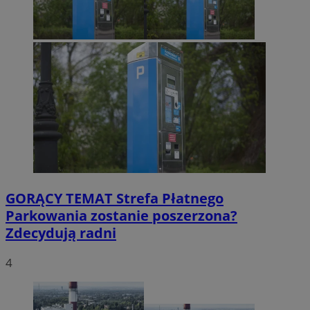
GORĄCY TEMAT
Strefa Płatnego
Parkowania zostanie poszerzona?
Zdecydują radni
4