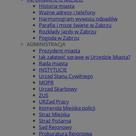
Historia miasta
Ważne adresy i telefony
Harmonogram wywozu odpadów
Parafie i msze święte w Zabrzu
Rozkłady jazdy w Zabrzu
Pogoda w Zabrzu
ADMINISTRACJA
Prezydent miasta
Jak załatwić sprawę w Urzędzie Miasta?
Rada miasta
INSTYTUCJE
Urząd Stanu Cywilnego
MOPR
Urząd Skarbowy
ZUS
URZąd Pracy
Komenda Miejska policji
Straż Miejska
Straż Pożarna
Sąd Rejonowy
Prokuratura Rejonowa