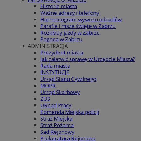
Historia miasta
Ważne adresy i telefony
Harmonogram wywozu odpadów
Parafie i msze święte w Zabrzu
Rozkłady jazdy w Zabrzu
Pogoda w Zabrzu
ADMINISTRACJA
Prezydent miasta
Jak załatwić sprawę w Urzędzie Miasta?
Rada miasta
INSTYTUCJE
Urząd Stanu Cywilnego
MOPR
Urząd Skarbowy
ZUS
URZąd Pracy
Komenda Miejska policji
Straż Miejska
Straż Pożarna
Sąd Rejonowy
Prokuratura Rejonowa