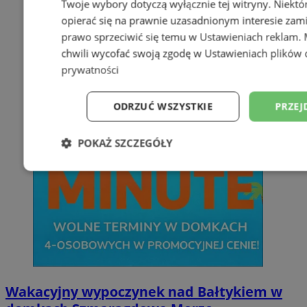
Twoje wybory dotyczą wyłącznie tej witryny. Niekt
opierać się na prawnie uzasadnionym interesie zami
prawo sprzeciwić się temu w
Ustawieniach reklam
.
chwili wycofać swoją zgodę w
Ustawieniach plików 
prywatności
ODRZUĆ WSZYSTKIE
PRZEJ
POKAŻ SZCZEGÓŁY
Niezbędne
Wydajność
Targetowani
Niesklasyfikowane
Wakacyjny wypoczynek nad Bałtykiem w