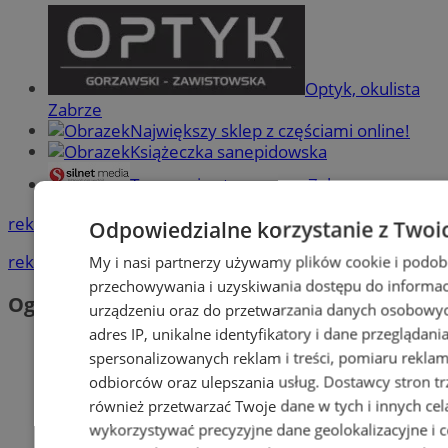
Optyk, okulista
Zabrze
Największy sklep z częściami online!
Książeczka sanepidowska
Tworzenie stron www -Zabrze
reklama
Odpowiedzialne korzystanie z Twoi
reklama
My i nasi partnerzy używamy plików cookie i podob
przechowywania i uzyskiwania dostępu do informac
Ogłoszenia
urządzeniu oraz do przetwarzania danych osobowych
adres IP, unikalne identyfikatory i dane przeglądani
spersonalizowanych reklam i treści, pomiaru reklam i
odbiorców oraz ulepszania usług.
Dostawcy stron tr
również przetwarzać Twoje dane w tych i innych cel
wykorzystywać precyzyjne dane geolokalizacyjne i c