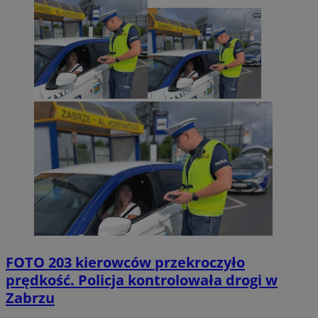
FOTO
203 kierowców przekroczyło
prędkość. Policja kontrolowała drogi w
Zabrzu