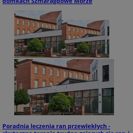
domkach Szmaragdowe Morze
Niezbędne
Wydajność
Targetowanie
Funkcjonalno
Niezbędne pliki cookie umożliwiają korzystanie z podstawowych fun
takich jak logowanie użytkownika i zarządzanie kontem. Bez niezb
można prawidłowo korzystać ze strony internetowej.
Provider
/
Okres
Nazwa
Domena
przechowywani
SessID
zabrze.com.pl
1 rok
QeSessID
zabrze.com.pl
1 rok
MvSessID
zabrze.com.pl
1 rok
__cf_bm
29 minut 53
Cloudflare
sekundy
Inc.
.x.com
Poradnia leczenia ran przewlekłych -