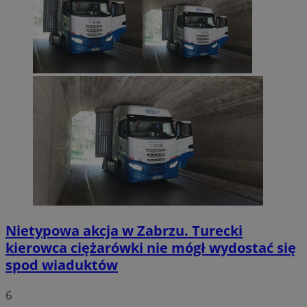
Nietypowa akcja w Zabrzu. Turecki
kierowca ciężarówki nie mógł wydostać się
spod wiaduktów
6