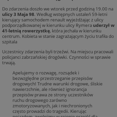
Do zdarzenia doszło we wtorek przed godziną 19.00 na
ulicy 3 Maja 98
. Według wstępnych ustaleń 59-letni
kierujący samochodem renault wyjeżdżając z ulicy
podporządkowanej w kierunku ulicy Rymera
uderzył w
41-letnią rowerzystkę
, która jechała w kierunku
centrum. Kobieta w stanie zagrażającym życiu trafiła do
szpitala
Uczestnicy zdarzenia byli trzeźwi. Na miejscu pracowali
policjanci zabrzańskiej drogówki. Czynności w sprawie
trwają.
Apelujemy o rozwagę, rozsądek i
bezwzględne przestrzeganie przepisów
drogowych! Trudne warunki drogowe, śliskie
nawierzchnie, ale również ignorancja
przepisów prawa ze strony uczestników
ruchu drogowego zarówno
zmotoryzowanych, jak i niechronionych
często prowadzi do tragedii. Kierując
pojazdem, zwolnijmy w rejonie przejść dla