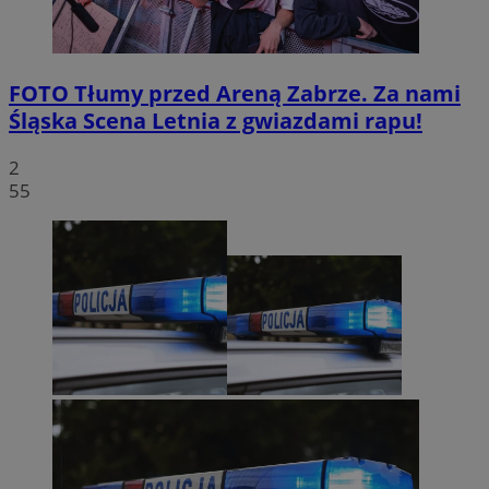
FOTO
Tłumy przed Areną Zabrze. Za nami
Śląska Scena Letnia z gwiazdami rapu!
2
55