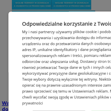
Odpowiedzialne korzystanie z Twoi
My i nasi partnerzy używamy plików cookie i podob
przechowywania i uzyskiwania dostępu do informac
urządzeniu oraz do przetwarzania danych osobowych
adres IP, unikalne identyfikatory i dane przeglądani
spersonalizowanych reklam i treści, pomiaru reklam i
odbiorców oraz ulepszania usług.
Dostawcy stron tr
również przetwarzać Twoje dane w tych i innych cel
wykorzystywać precyzyjne dane geolokalizacyjne i c
Twoje wybory dotyczą wyłącznie tej witryny. Niekt
opierać się na prawnie uzasadnionym interesie zami
prawo sprzeciwić się temu w
Ustawieniach reklam
.
chwili wycofać swoją zgodę w
Ustawieniach plików 
Wakacyjny wypoczynek nad Bałtykiem w
prywatności
domkach Szmaragdowe Morze