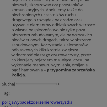
pieszych, skrzyżowań czy przystanków
komunikacyjnych. Apelujemy także do
niechronionych uczestników ruchu
drogowego o rozsądek na drodze oraz
używanie elementów odblaskowych w trosce
o własne bezpieczeństwo nie tylko poza
obszarem zabudowanym, ale na wszystkich
nieoświetlonych drogach, także w obszarze
zabudowanym. Korzystanie z elementów
odblaskowych kilkukrotnie zwiększa
widoczność pieszego czy rowerzysty, przez
co kierujący pojazdem ma więcej czasu na
wykonanie manewru wymijania, omijania
bądź hamowania –
przypomina zabrzańska
Policja
.
Słuchaj
⏵︎
Tagi:
policja
Wypadek
zderzenie
rowerzystka