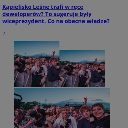
Kąpielisko Leśne trafi w ręce
deweloperów? To sugeruje były
wiceprezydent. Co na obecne władze?
2