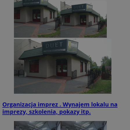
CookieScriptConsent
4 tygodnie 2 dn
CookieScript
zabrze.com.pl
VISITOR_PRIVACY_METADATA
5 miesięcy 4
YouTube
tygodnie
.youtube.com
Organizacja imprez . Wynajem lokalu na
imprezy, szkolenia, pokazy itp.