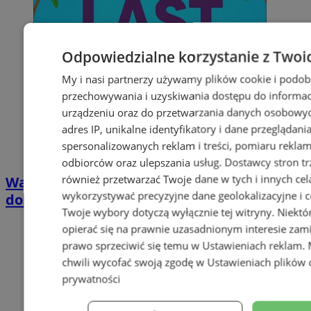
Odpowiedzialne korzystanie z Twoi
My i nasi partnerzy używamy plików cookie i podob
przechowywania i uzyskiwania dostępu do informac
urządzeniu oraz do przetwarzania danych osobowych
adres IP, unikalne identyfikatory i dane przeglądani
spersonalizowanych reklam i treści, pomiaru reklam i
odbiorców oraz ulepszania usług.
Dostawcy stron tr
również przetwarzać Twoje dane w tych i innych cel
Wakacyjny wypoczynek nad Bałtykiem w
wykorzystywać precyzyjne dane geolokalizacyjne i c
domkach Szmaragdowe Morze
Twoje wybory dotyczą wyłącznie tej witryny. Niekt
opierać się na prawnie uzasadnionym interesie zami
prawo sprzeciwić się temu w
Ustawieniach reklam
.
chwili wycofać swoją zgodę w
Ustawieniach plików 
prywatności