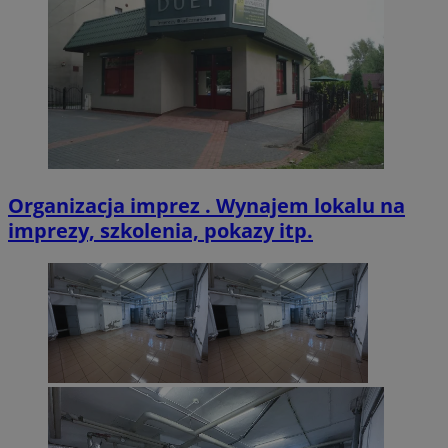
CookieScriptConsent
4 tygodnie 2 dn
CookieScript
zabrze.com.pl
Organizacja imprez . Wynajem lokalu na
imprezy, szkolenia, pokazy itp.
VISITOR_PRIVACY_METADATA
5 miesięcy 4
YouTube
tygodnie
.youtube.com