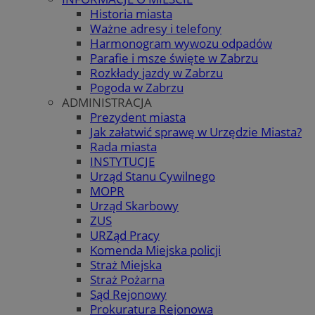
Historia miasta
Ważne adresy i telefony
Harmonogram wywozu odpadów
Parafie i msze święte w Zabrzu
Rozkłady jazdy w Zabrzu
Pogoda w Zabrzu
ADMINISTRACJA
Prezydent miasta
Jak załatwić sprawę w Urzędzie Miasta?
Rada miasta
INSTYTUCJE
Urząd Stanu Cywilnego
MOPR
Urząd Skarbowy
ZUS
URZąd Pracy
Komenda Miejska policji
Straż Miejska
Straż Pożarna
Sąd Rejonowy
Prokuratura Rejonowa