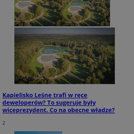
Kąpielisko Leśne trafi w ręce
deweloperów? To sugeruje były
wiceprezydent. Co na obecne władze?
2