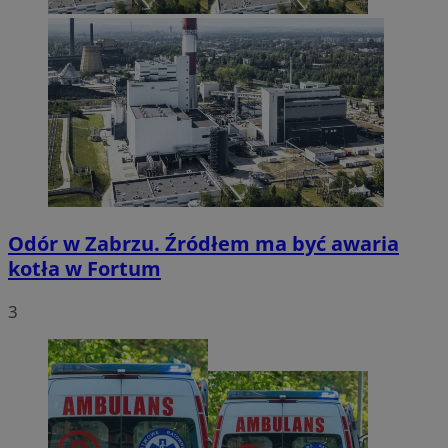
Odór w Zabrzu. Źródłem ma być awaria
kotła w Fortum
3