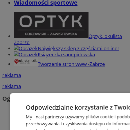
Wiadomości sportowe
Optyk, okulista
Zabrze
Największy sklep z częściami online!
Książeczka sanepidowska
Tworzenie stron www -Zabrze
reklama
reklama
Ogłoszenia
Odpowiedzialne korzystanie z Twoi
My i nasi partnerzy używamy plików cookie i podob
przechowywania i uzyskiwania dostępu do informac