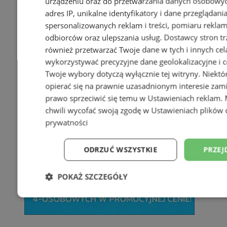
urządzeniu oraz do przetwarzania danych osobowych
adres IP, unikalne identyfikatory i dane przeglądani
spersonalizowanych reklam i treści, pomiaru reklam i
odbiorców oraz ulepszania usług.
Dostawcy stron tr
również przetwarzać Twoje dane w tych i innych cel
wykorzystywać precyzyjne dane geolokalizacyjne i c
Twoje wybory dotyczą wyłącznie tej witryny. Niekt
opierać się na prawnie uzasadnionym interesie zami
prawo sprzeciwić się temu w
Ustawieniach reklam
.
chwili wycofać swoją zgodę w
Ustawieniach plików 
prywatności
ODRZUĆ WSZYSTKIE
PRZEJ
POKAŻ SZCZEGÓŁY
Niezbędne
Wydajność
Targetowani