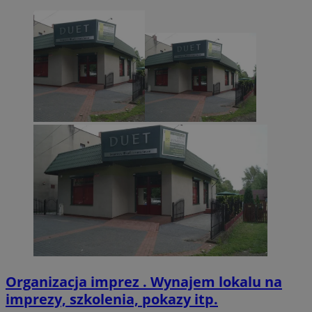
VISITOR_PRIVACY_METADATA
5 miesięcy 4
YouTube
tygodnie
.youtube.com
Organizacja imprez . Wynajem lokalu na
imprezy, szkolenia, pokazy itp.