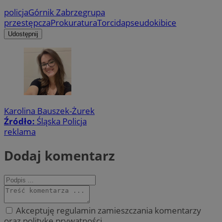
policja
Górnik Zabrze
grupa
przestępcza
Prokuratura
Torcida
pseudokibice
Udostępnij
Karolina Bauszek-Żurek
Źródło:
Śląska Policja
reklama
Dodaj komentarz
Akceptuję regulamin zamieszczania komentarzy
oraz politykę prywatności.