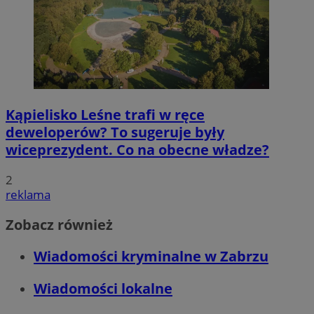
Kąpielisko Leśne trafi w ręce
deweloperów? To sugeruje były
wiceprezydent. Co na obecne władze?
2
reklama
Zobacz również
Wiadomości kryminalne w Zabrzu
Wiadomości lokalne