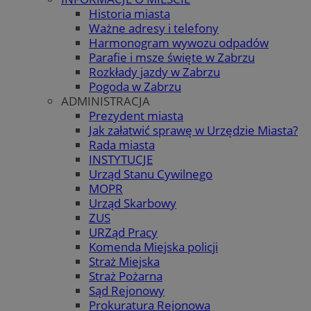
Historia miasta
Ważne adresy i telefony
Harmonogram wywozu odpadów
Parafie i msze święte w Zabrzu
Rozkłady jazdy w Zabrzu
Pogoda w Zabrzu
ADMINISTRACJA
Prezydent miasta
Jak załatwić sprawę w Urzędzie Miasta?
Rada miasta
INSTYTUCJE
Urząd Stanu Cywilnego
MOPR
Urząd Skarbowy
ZUS
URZąd Pracy
Komenda Miejska policji
Straż Miejska
Straż Pożarna
Sąd Rejonowy
Prokuratura Rejonowa