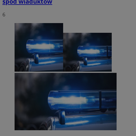
spod wiaduktów
6