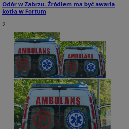
Odór w Zabrzu. Źródłem ma być awaria
kotła w Fortum
3