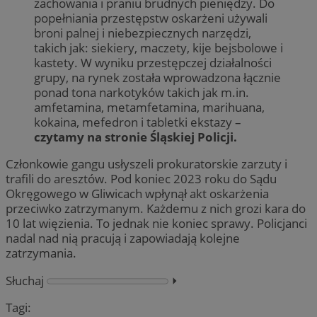
zachowania i praniu brudnych pieniędzy. Do
popełniania przestępstw oskarżeni używali
broni palnej i niebezpiecznych narzędzi,
takich jak: siekiery, maczety, kije bejsbolowe i
kastety. W wyniku przestępczej działalności
grupy, na rynek została wprowadzona łącznie
ponad tona narkotyków takich jak m.in.
amfetamina, metamfetamina, marihuana,
kokaina, mefedron i tabletki ekstazy –
czytamy na stronie Śląskiej Policji.
Członkowie gangu usłyszeli prokuratorskie zarzuty i
trafili do aresztów. Pod koniec 2023 roku do Sądu
Okręgowego w Gliwicach wpłynął akt oskarżenia
przeciwko zatrzymanym. Każdemu z nich grozi kara do
10 lat więzienia. To jednak nie koniec sprawy. Policjanci
nadal nad nią pracują i zapowiadają kolejne
zatrzymania.
Słuchaj
⏵︎
Tagi: