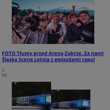
FOTO
Tłumy przed Areną Zabrze. Za nami
Śląska Scena Letnia z gwiazdami rapu!
2
55