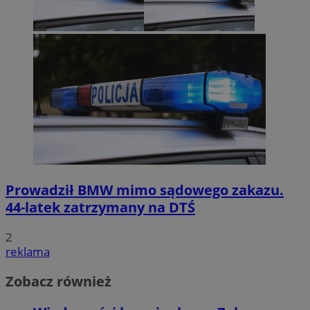
Prowadził BMW mimo sądowego zakazu.
44-latek zatrzymany na DTŚ
2
reklama
Zobacz również