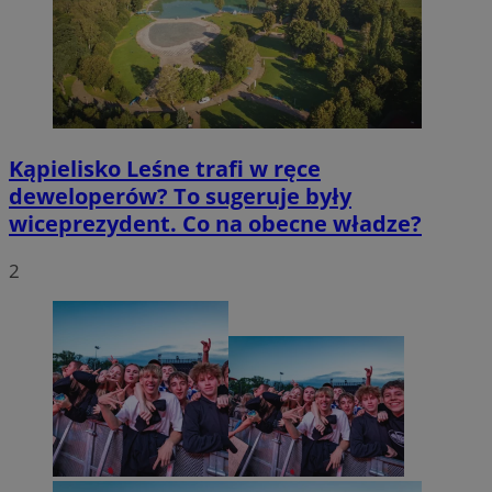
Kąpielisko Leśne trafi w ręce
deweloperów? To sugeruje były
wiceprezydent. Co na obecne władze?
2