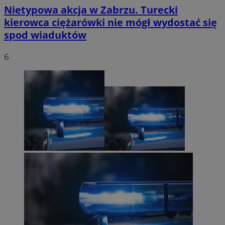
Nietypowa akcja w Zabrzu. Turecki
kierowca ciężarówki nie mógł wydostać się
spod wiaduktów
6