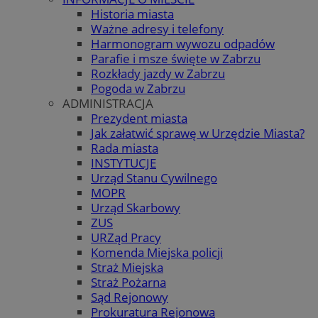
Historia miasta
Ważne adresy i telefony
Harmonogram wywozu odpadów
Parafie i msze święte w Zabrzu
Rozkłady jazdy w Zabrzu
Pogoda w Zabrzu
ADMINISTRACJA
Prezydent miasta
Jak załatwić sprawę w Urzędzie Miasta?
Rada miasta
INSTYTUCJE
Urząd Stanu Cywilnego
MOPR
Urząd Skarbowy
ZUS
URZąd Pracy
Komenda Miejska policji
Straż Miejska
Straż Pożarna
Sąd Rejonowy
Prokuratura Rejonowa