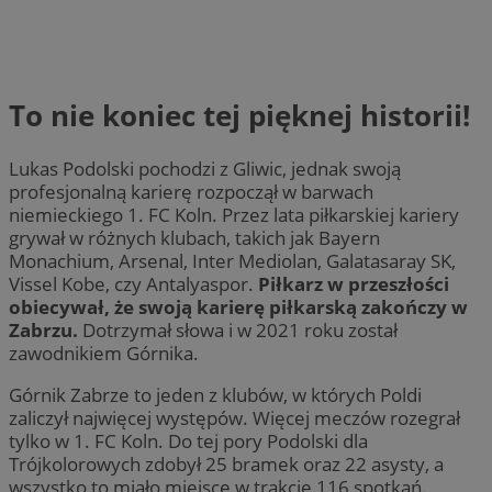
To nie koniec tej pięknej historii!
Lukas Podolski pochodzi z Gliwic, jednak swoją
profesjonalną karierę rozpoczął w barwach
niemieckiego 1. FC Koln. Przez lata piłkarskiej kariery
grywał w różnych klubach, takich jak Bayern
Monachium, Arsenal, Inter Mediolan, Galatasaray SK,
Vissel Kobe, czy Antalyaspor.
Piłkarz w przeszłości
obiecywał, że swoją karierę piłkarską zakończy w
Zabrzu.
Dotrzymał słowa i w 2021 roku został
zawodnikiem Górnika.
Górnik Zabrze to jeden z klubów, w których Poldi
zaliczył najwięcej występów. Więcej meczów rozegrał
tylko w 1. FC Koln. Do tej pory Podolski dla
Trójkolorowych zdobył 25 bramek oraz 22 asysty, a
wszystko to miało miejsce w trakcie 116 spotkań.