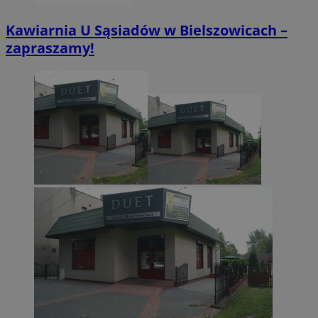
Kawiarnia U Sąsiadów w Bielszowicach –
zapraszamy!
CookieScriptConsent
4 tygodnie 2 dn
CookieScript
zabrze.com.pl
VISITOR_PRIVACY_METADATA
5 miesięcy 4
YouTube
tygodnie
.youtube.com