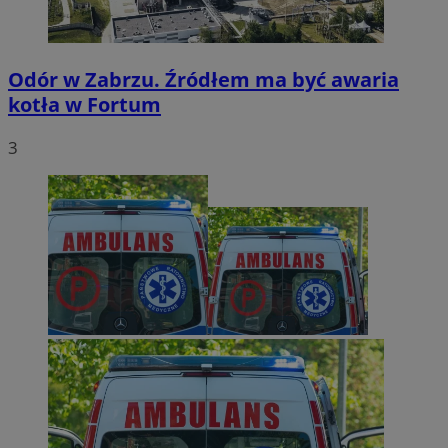
Odór w Zabrzu. Źródłem ma być awaria
kotła w Fortum
3