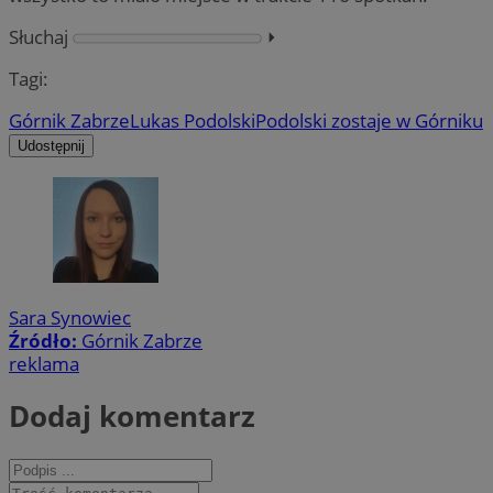
Słuchaj
⏵︎
Tagi:
Górnik Zabrze
Lukas Podolski
Podolski zostaje w Górniku
Udostępnij
Sara Synowiec
Źródło:
Górnik Zabrze
reklama
Dodaj komentarz