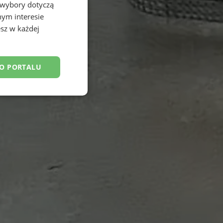
 wybory dotyczą
nym interesie
sz w każdej
DO PORTALU
esklasyfikowane
ane
owanie użytkownika i
j.