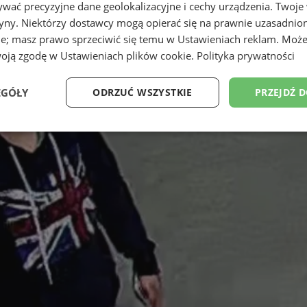
wać precyzyjne dane geolokalizacyjne i cechy urządzenia. Twoje
tryny. Niektórzy dostawcy mogą opierać się na prawnie uzasadnio
ie; masz prawo sprzeciwić się temu w
Ustawieniach reklam
. Może
woją zgodę w
Ustawieniach plików cookie
.
Polityka prywatności
EGÓŁY
ODRZUĆ WSZYSTKIE
PRZEJDŹ 
Wydajność
Targetowanie
Funkcjonalność
Ni
ezbędne
Wydajność
Targetowanie
Funkcjonalność
Niesklasyfikow
ie umożliwiają korzystanie z podstawowych funkcji strony internetowej, takich jak log
Bez niezbędnych plików cookie nie można prawidłowo korzystać ze strony internetowe
Provider
/
Okres
Opis
Domena
przechowywania