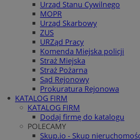
Urząd Stanu Cywilnego
MOPR
Urząd Skarbowy
ZUS
URZąd Pracy
Komenda Miejska policji
Straż Miejska
Straż Pożarna
Sąd Rejonowy
Prokuratura Rejonowa
KATALOG FIRM
KATALOG FIRM
Dodaj firmę do katalogu
POLECAMY
Skup.io - Skup nieruchomośc