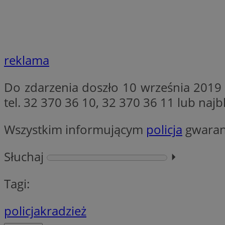
Nazwa
Nazwa
ustat_xq6z219uw9
Nazwa
__Secure-YNID
_clck
__gads
reklama
FCCDCF
MUID
Do zdarzenia doszło 10 września 2019 r
tel. 32 370 36 10, 32 370 36 11 lub najb
__eoi
ANONCHK
Wszystkim informującym
policja
gwaran
_clsk
Słuchaj
⏵︎
test_cookie
_ga_NBM6HFESG6
Tagi:
_fbp
OAID
policja
kradzież
MR