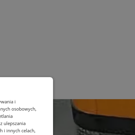
ywania i
danych osobowych,
etlania
az ulepszania
 i innych celach,