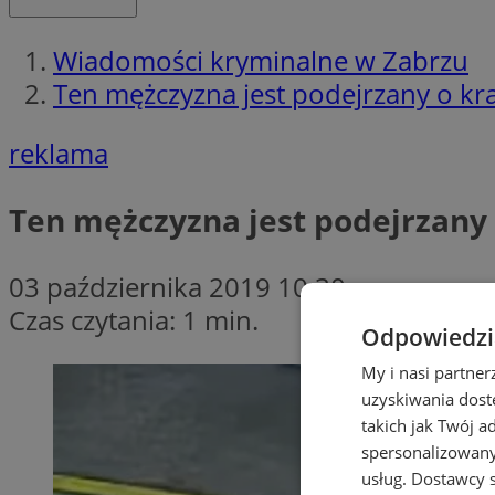
Wiadomości kryminalne w Zabrzu
Ten mężczyzna jest podejrzany o kr
reklama
Ten mężczyzna jest podejrzany 
03 października 2019 10:30
Czas czytania: 1 min.
Odpowiedzia
My i nasi partne
uzyskiwania dost
takich jak Twój a
spersonalizowanyc
usług.
Dostawcy s