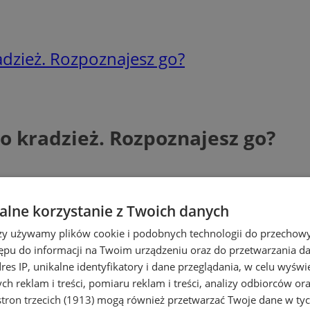
adzież. Rozpoznajesz go?
o kradzież. Rozpoznajesz go?
lne korzystanie z Twoich danych
rzy używamy plików cookie i podobnych technologii do przechow
ępu do informacji na Twoim urządzeniu oraz do przetwarzania 
dres IP, unikalne identyfikatory i dane przeglądania, w celu wyświ
h reklam i treści, pomiaru reklam i treści, analizy odbiorców or
tron trzecich (1913)
mogą również przetwarzać Twoje dane w tych