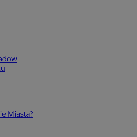
adów
zu
ie Miasta?