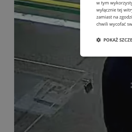
w tym wykorzysty
wyłącznie tej wi
zamiast na zgodz
chwili wycofać s
POKAŻ SZCZ
Niezbędne
Ni
Niezbędne pliki cook
zarządzanie kontem. 
Nazwa