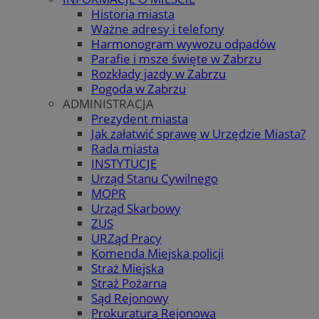
Historia miasta
Ważne adresy i telefony
Harmonogram wywozu odpadów
Parafie i msze święte w Zabrzu
Rozkłady jazdy w Zabrzu
Pogoda w Zabrzu
ADMINISTRACJA
Prezydent miasta
Jak załatwić sprawę w Urzędzie Miasta?
Rada miasta
INSTYTUCJE
Urząd Stanu Cywilnego
MOPR
Urząd Skarbowy
ZUS
URZąd Pracy
Komenda Miejska policji
Straż Miejska
Straż Pożarna
Sąd Rejonowy
Prokuratura Rejonowa