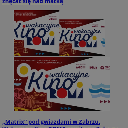
znęcać się nad matką
„Matrix” pod gwiazdami w Zabrzu.