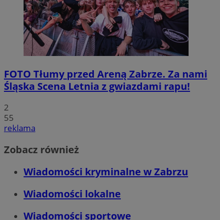
CookieScriptConsent
4 tygodnie 2 dn
CookieScript
zabrze.com.pl
FOTO
Tłumy przed Areną Zabrze. Za nami
Śląska Scena Letnia z gwiazdami rapu!
2
55
VISITOR_PRIVACY_METADATA
5 miesięcy 4
YouTube
tygodnie
reklama
.youtube.com
Zobacz również
Wiadomości kryminalne w Zabrzu
Wiadomości lokalne
Wiadomości sportowe