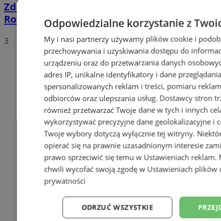
Zderzenie samochodu z rowerzystą na
Roosevelta. 62-latek trafił do szpitala
Odpowiedzialne korzystanie z Twoi
My i nasi partnerzy używamy plików cookie i podob
3
przechowywania i uzyskiwania dostępu do informac
urządzeniu oraz do przetwarzania danych osobowych
adres IP, unikalne identyfikatory i dane przeglądani
spersonalizowanych reklam i treści, pomiaru reklam i
odbiorców oraz ulepszania usług.
Dostawcy stron tr
również przetwarzać Twoje dane w tych i innych cel
wykorzystywać precyzyjne dane geolokalizacyjne i c
Twoje wybory dotyczą wyłącznie tej witryny. Niekt
opierać się na prawnie uzasadnionym interesie zami
prawo sprzeciwić się temu w
Ustawieniach reklam
.
chwili wycofać swoją zgodę w
Ustawieniach plików 
prywatności
ODRZUĆ WSZYSTKIE
PRZEJ