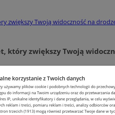
tóry zwiększy Twoją widoczność na drodz
et, który zwiększy Twoją widocz
lne korzystanie z Twoich danych
rzy używamy plików cookie i podobnych technologii do przechow
ępu do informacji na Twoim urządzeniu oraz do przetwarzania 
dres IP, unikalne identyfikatory i dane przeglądania, w celu wyświ
h reklam i treści, pomiaru reklam i treści, analizy odbiorców or
tron trzecich (1913)
mogą również przetwarzać Twoje dane w tych