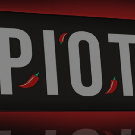
zabrze.com.pl
1 rok
Ten plik cookie przechowuje identyfik
zabrze.com.pl
1 rok
Ten plik cookie przechowuje identyfik
zabrze.com.pl
1 rok
Ten plik cookie przechowuje identyfik
29 minut 53
Ten plik cookie służy do rozróżniania
Cloudflare
sekundy
to korzystne dla strony internetowe
Inc.
umożliwia tworzenie ważnych rapor
.x.com
korzystania z jej witryny internetowe
29 minut 55
Ten plik cookie służy do rozróżniania
Cloudflare
sekund
to korzystne dla strony internetowe
Inc.
umożliwia tworzenie ważnych rapor
.twitter.com
korzystania z jej witryny internetowe
nt
4 tygodnie 2 dni
Ten plik cookie jest używany przez 
CookieScript
Script.com do zapamiętywania prefe
zabrze.com.pl
zgody użytkownika na pliki cookie. J
aby baner cookie Cookie-Script.com 
Google Privacy Policy
METADATA
5 miesięcy 4
Ten plik cookie przechowuje informa
YouTube
tygodnie
użytkownika oraz jego preferencjac
.youtube.com
prywatności podczas korzystania z wi
wybory dotyczące polityki prywatnoś
zgody, zapewniając ich przestrzegan
wizytach. Dzięki temu użytkownik 
konfigurować swoich preferencji, co
zgodność z regulacjami ochrony dan