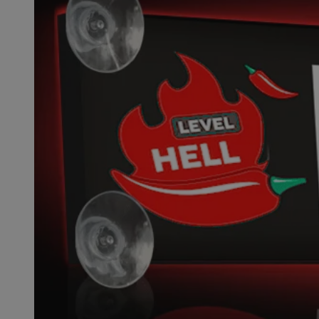
SessID
QeSessID
MvSessID
__cf_bm
__cf_bm
CookieScriptConse
VISITOR_PRIVACY_