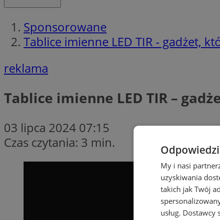
Sponsorowane
Tablice imienne LED TIR - gadżet, k
reklama
Tablice imienne LED TIR – gadż
03 lipca 2024 07:15
Czas czytania: 3 min.
Odpowiedzia
My i nasi partne
uzyskiwania dost
takich jak Twój a
spersonalizowanyc
usług.
Dostawcy s