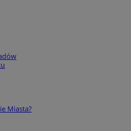
adów
zu
ie Miasta?