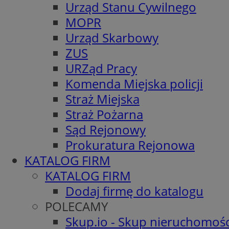
Urząd Stanu Cywilnego
MOPR
Urząd Skarbowy
ZUS
URZąd Pracy
Komenda Miejska policji
Straż Miejska
Straż Pożarna
Sąd Rejonowy
Prokuratura Rejonowa
KATALOG FIRM
KATALOG FIRM
Dodaj firmę do katalogu
POLECAMY
Skup.io - Skup nieruchomośc