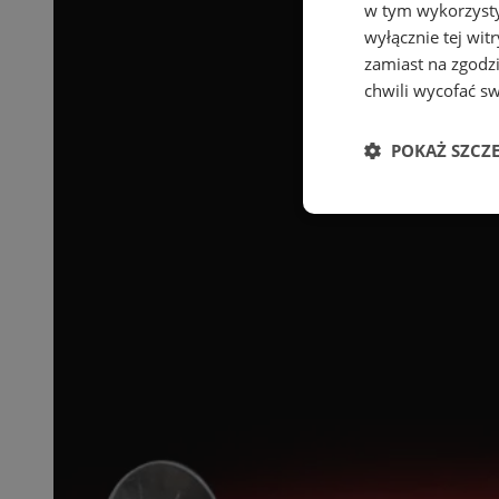
w tym wykorzysty
wyłącznie tej wi
zamiast na zgodz
chwili wycofać s
POKAŻ SZCZ
Niezbędne
Ni
Niezbędne pliki cook
zarządzanie kontem. 
Nazwa