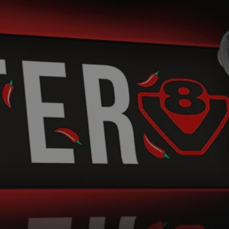
ator sesji.
ator sesji.
ator sesji.
 ludzi i botów. Jest
j, ponieważ
tów na temat
j.
 ludzi i botów. Jest
j, ponieważ
tów na temat
j.
usługę Cookie-
rencji dotyczących
est to konieczne,
działał poprawnie.
cje o zgodzie
h dotyczących
tryny. Rejestruje
ci i ustawień
ie w kolejnych
nie musi ponownie
 zwiększa wygodę i
ych.