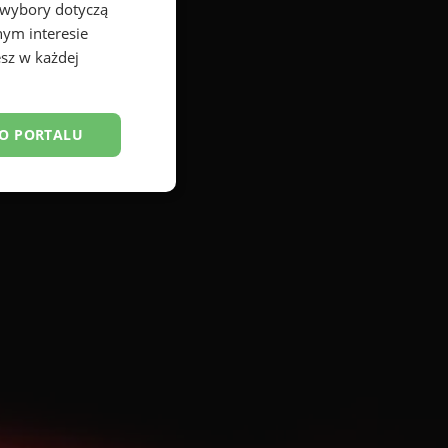
 wybory dotyczą
nym interesie
sz w każdej
DO PORTALU
esklasyfikowane
ane
owanie użytkownika i
j.