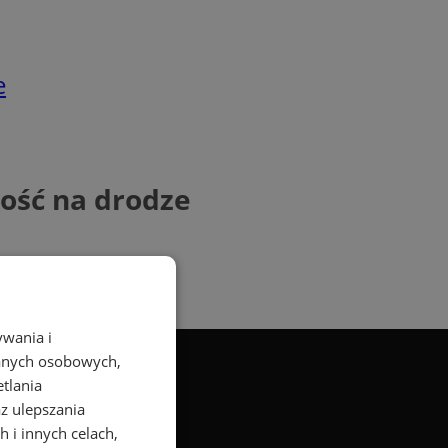
e
ność na drodze
ywania i
danych osobowych,
etlania
az ulepszania
 i innych celach,