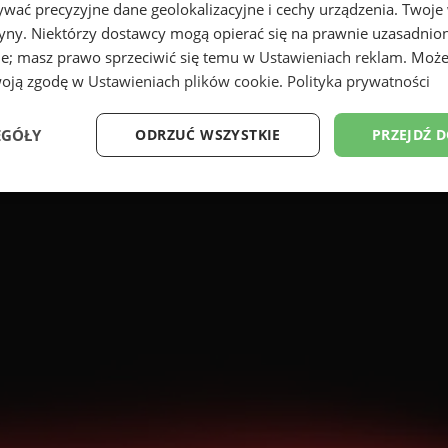
wać precyzyjne dane geolokalizacyjne i cechy urządzenia. Twoje
tryny. Niektórzy dostawcy mogą opierać się na prawnie uzasadnio
ie; masz prawo sprzeciwić się temu w
Ustawieniach reklam
. Może
woją zgodę w
Ustawieniach plików cookie
.
Polityka prywatności
EGÓŁY
ODRZUĆ WSZYSTKIE
PRZEJDŹ 
Wydajność
Targetowanie
Funkcjonalność
Ni
ezbędne
Wydajność
Targetowanie
Funkcjonalność
Niesklasyfikow
ie umożliwiają korzystanie z podstawowych funkcji strony internetowej, takich jak log
Bez niezbędnych plików cookie nie można prawidłowo korzystać ze strony internetowe
Provider
/
Okres
Opis
Domena
przechowywania