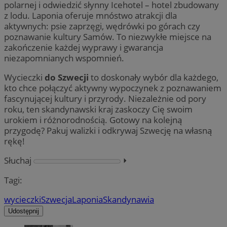
polarnej i odwiedzić słynny Icehotel – hotel zbudowany
z lodu. Laponia oferuje mnóstwo atrakcji dla
aktywnych: psie zaprzęgi, wędrówki po górach czy
poznawanie kultury Samów. To niezwykłe miejsce na
zakończenie każdej wyprawy i gwarancja
niezapomnianych wspomnień.
Wycieczki
do Szwecji
to doskonały wybór dla każdego,
kto chce połączyć aktywny wypoczynek z poznawaniem
fascynującej kultury i przyrody. Niezależnie od pory
roku, ten skandynawski kraj zaskoczy Cię swoim
urokiem i różnorodnością. Gotowy na kolejną
przygodę? Pakuj walizki i odkrywaj Szwecję na własną
rękę!
Słuchaj
⏵︎
Tagi:
wycieczki
Szwecja
Laponia
Skandynawia
Udostępnij