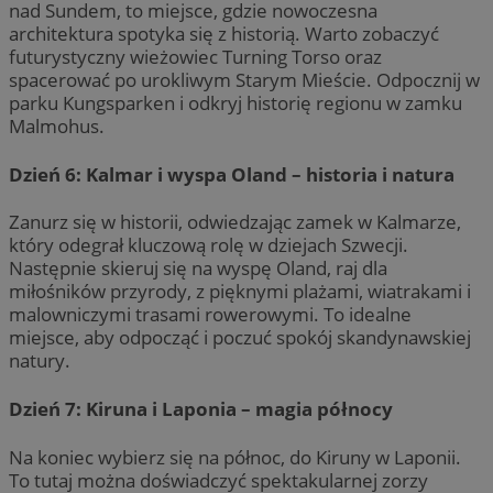
nad Sundem, to miejsce, gdzie nowoczesna
architektura spotyka się z historią. Warto zobaczyć
futurystyczny wieżowiec Turning Torso oraz
spacerować po urokliwym Starym Mieście. Odpocznij w
parku Kungsparken i odkryj historię regionu w zamku
Malmohus.
Dzień 6: Kalmar i wyspa Oland – historia i natura
Zanurz się w historii, odwiedzając zamek w Kalmarze,
który odegrał kluczową rolę w dziejach Szwecji.
Następnie skieruj się na wyspę Oland, raj dla
miłośników przyrody, z pięknymi plażami, wiatrakami i
malowniczymi trasami rowerowymi. To idealne
miejsce, aby odpocząć i poczuć spokój skandynawskiej
natury.
Dzień 7: Kiruna i Laponia – magia północy
Na koniec wybierz się na północ, do Kiruny w Laponii.
To tutaj można doświadczyć spektakularnej zorzy