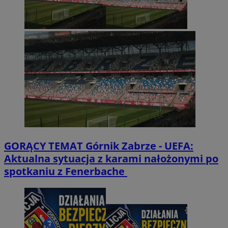
GORĄCY TEMAT
Górnik Zabrze - UEFA:
Aktualna sytuacja z karami nałożonymi po
spotkaniu z Fenerbache