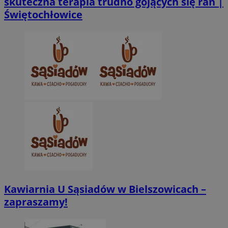
skuteczna terapia trudno gojących się ran |
Świętochłowice
CookieScriptConsent
4 tygodnie 2 dn
CookieScript
zabrze.com.pl
VISITOR_PRIVACY_METADATA
5 miesięcy 4
YouTube
tygodnie
.youtube.com
Kawiarnia U Sąsiadów w Bielszowicach –
zapraszamy!