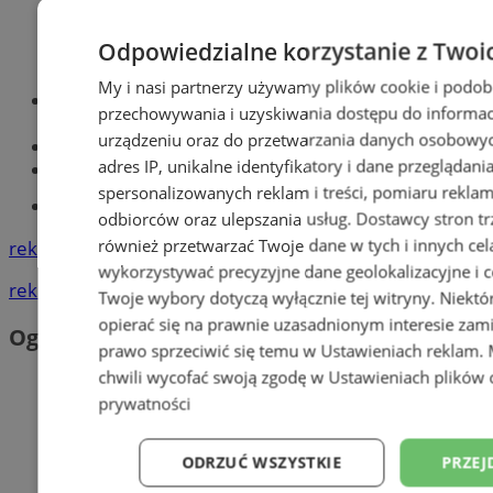
Odpowiedzialne korzystanie z Twoi
My i nasi partnerzy używamy plików cookie i podob
Optyk, okulista
przechowywania i uzyskiwania dostępu do informac
Zabrze
urządzeniu oraz do przetwarzania danych osobowych
Największy sklep z częściami online!
adres IP, unikalne identyfikatory i dane przeglądani
Książeczka sanepidowska
spersonalizowanych reklam i treści, pomiaru reklam i
Tworzenie stron www -Zabrze
odbiorców oraz ulepszania usług.
Dostawcy stron tr
również przetwarzać Twoje dane w tych i innych cel
reklama
wykorzystywać precyzyjne dane geolokalizacyjne i c
reklama
Twoje wybory dotyczą wyłącznie tej witryny. Niekt
opierać się na prawnie uzasadnionym interesie zami
Ogłoszenia
prawo sprzeciwić się temu w
Ustawieniach reklam
.
chwili wycofać swoją zgodę w
Ustawieniach plików 
prywatności
ODRZUĆ WSZYSTKIE
PRZEJ