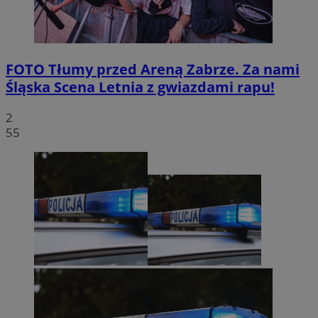
FOTO
Tłumy przed Areną Zabrze. Za nami
Śląska Scena Letnia z gwiazdami rapu!
2
55