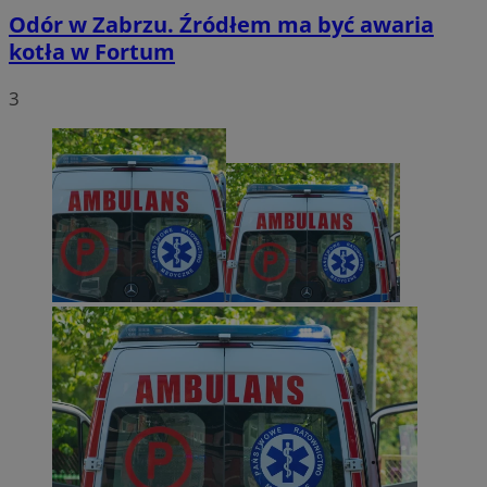
Odór w Zabrzu. Źródłem ma być awaria
kotła w Fortum
3