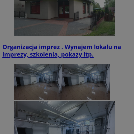
VISITOR_PRIVACY_METADATA
5 miesięcy 4
YouTube
tygodnie
.youtube.com
Organizacja imprez . Wynajem lokalu na
imprezy, szkolenia, pokazy itp.