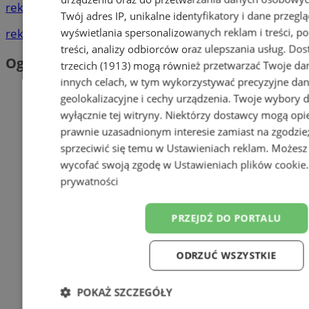
reklama
Twój adres IP, unikalne identyfikatory i dane przegl
wyświetlania spersonalizowanych reklam i treści, p
reklama
treści, analizy odbiorców oraz ulepszania usług.
Dos
Ogłoszenia
trzecich (1913)
mogą również przetwarzać Twoje dan
innych celach, w tym wykorzystywać precyzyjne da
geolokalizacyjne i cechy urządzenia. Twoje wybory 
wyłącznie tej witryny. Niektórzy dostawcy mogą opie
prawnie uzasadnionym interesie zamiast na zgodzi
sprzeciwić się temu w
Ustawieniach reklam
. Możesz
wycofać swoją zgodę w
Ustawieniach plików cookie
prywatności
PRZEJDŹ DO PORTALU
ODRZUĆ WSZYSTKIE
POKAŻ SZCZEGÓŁY