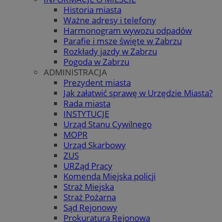
Historia miasta
Ważne adresy i telefony
Harmonogram wywozu odpadów
Parafie i msze święte w Zabrzu
Rozkłady jazdy w Zabrzu
Pogoda w Zabrzu
ADMINISTRACJA
Prezydent miasta
Jak załatwić sprawę w Urzędzie Miasta?
Rada miasta
INSTYTUCJE
Urząd Stanu Cywilnego
MOPR
Urząd Skarbowy
ZUS
URZąd Pracy
Komenda Miejska policji
Straż Miejska
Straż Pożarna
Sąd Rejonowy
Prokuratura Rejonowa