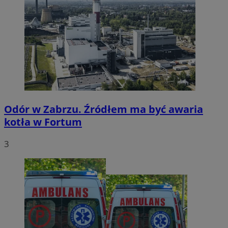
Odór w Zabrzu. Źródłem ma być awaria
kotła w Fortum
3