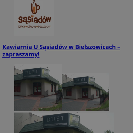
.twitter.com
Kawiarnia U Sąsiadów w Bielszowicach –
zapraszamy!
CookieScriptConsent
4 tygodnie 2 dn
CookieScript
zabrze.com.pl