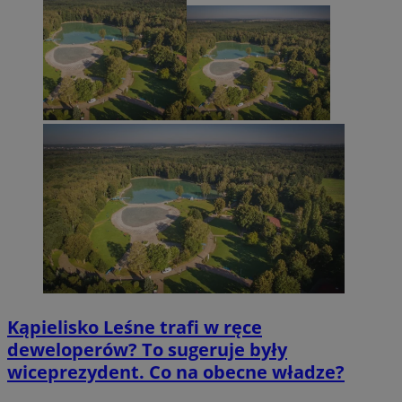
Kąpielisko Leśne trafi w ręce
deweloperów? To sugeruje były
wiceprezydent. Co na obecne władze?