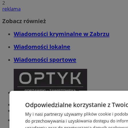
2
reklama
Zobacz również
Wiadomości kryminalne w Zabrzu
Wiadomości lokalne
Wiadomości sportowe
Optyk, okulista
Zabrze
Odpowiedzialne korzystanie z Twoi
Największy sklep z częściami online!
Książeczka sanepidowska
My i nasi partnerzy używamy plików cookie i podob
Tworzenie stron www -Zabrze
do przechowywania i uzyskiwania dostępu do infor
urządzeniu oraz do przetwarzania danych osobowych