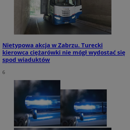
Nietypowa akcja w Zabrzu. Turecki
kierowca ciężarówki nie mógł wydostać się
spod wiaduktów
6