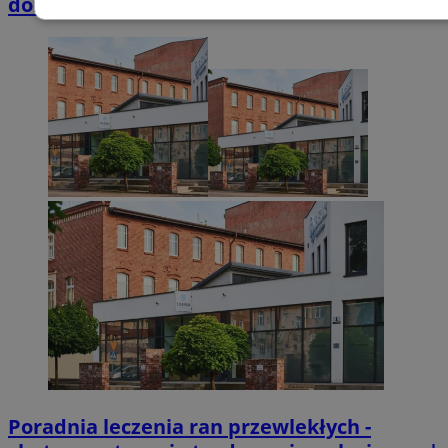
domkach Szmaragdowe Morze
Niezbędne
Wydajność
Targetowani
Niesklasyfikowane
Niezbędne
Wydajność
Targetowanie
Funkcjonalno
Niezbędne pliki cookie umożliwiają korzystanie z podstawowych fun
takich jak logowanie użytkownika i zarządzanie kontem. Bez niezb
można prawidłowo korzystać ze strony internetowej.
Provider
/
Okres
Nazwa
Domena
przechowywani
SessID
zabrze.com.pl
1 rok
Poradnia leczenia ran przewlekłych -
QeSessID
zabrze.com.pl
1 rok