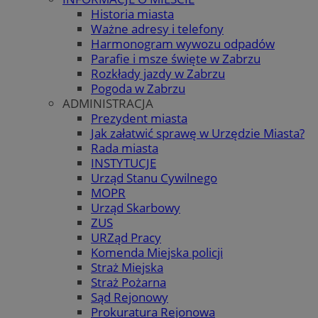
Historia miasta
Ważne adresy i telefony
Harmonogram wywozu odpadów
Parafie i msze święte w Zabrzu
Rozkłady jazdy w Zabrzu
Pogoda w Zabrzu
ADMINISTRACJA
Prezydent miasta
Jak załatwić sprawę w Urzędzie Miasta?
Rada miasta
INSTYTUCJE
Urząd Stanu Cywilnego
MOPR
Urząd Skarbowy
ZUS
URZąd Pracy
Komenda Miejska policji
Straż Miejska
Straż Pożarna
Sąd Rejonowy
Prokuratura Rejonowa