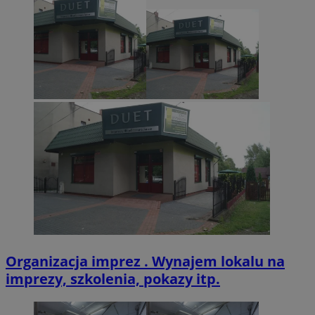
zabrze.com.pl
VISITOR_PRIVACY_METADATA
5 miesięcy 4
YouTube
tygodnie
.youtube.com
Organizacja imprez . Wynajem lokalu na
imprezy, szkolenia, pokazy itp.