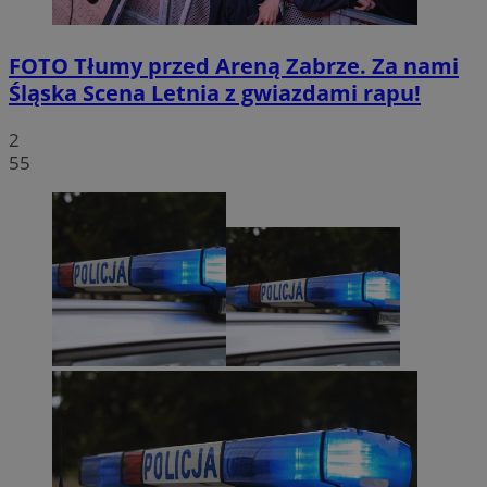
FOTO
Tłumy przed Areną Zabrze. Za nami
Śląska Scena Letnia z gwiazdami rapu!
2
55