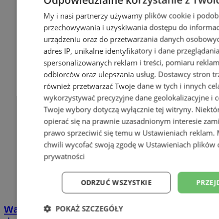
My i nasi partnerzy używamy plików cookie i podob
przechowywania i uzyskiwania dostępu do informac
urządzeniu oraz do przetwarzania danych osobowych
adres IP, unikalne identyfikatory i dane przeglądani
spersonalizowanych reklam i treści, pomiaru reklam i
odbiorców oraz ulepszania usług.
Dostawcy stron tr
również przetwarzać Twoje dane w tych i innych cel
wykorzystywać precyzyjne dane geolokalizacyjne i c
Twoje wybory dotyczą wyłącznie tej witryny. Niekt
opierać się na prawnie uzasadnionym interesie zami
prawo sprzeciwić się temu w
Ustawieniach reklam
.
chwili wycofać swoją zgodę w
Ustawieniach plików 
prywatności
ODRZUĆ WSZYSTKIE
PRZEJ
Wakacyjny wypoczynek nad Bałtykiem w
POKAŻ SZCZEGÓŁY