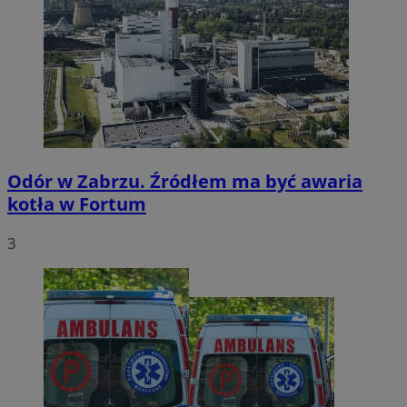
Odór w Zabrzu. Źródłem ma być awaria
kotła w Fortum
3