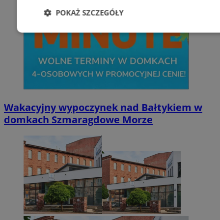
POKAŻ SZCZEGÓŁY
Niezbędne
Wydajność
Targetowani
Niesklasyfikowane
Wakacyjny wypoczynek nad Bałtykiem w
domkach Szmaragdowe Morze
Niezbędne
Wydajność
Targetowanie
Funkcjonalno
Niezbędne pliki cookie umożliwiają korzystanie z podstawowych fun
takich jak logowanie użytkownika i zarządzanie kontem. Bez niezb
można prawidłowo korzystać ze strony internetowej.
Provider
/
Okres
Nazwa
Domena
przechowywani
SessID
zabrze.com.pl
1 rok