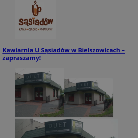
CookieScriptConsent
4 tygodnie 2 dn
CookieScript
zabrze.com.pl
Kawiarnia U Sąsiadów w Bielszowicach –
zapraszamy!
VISITOR_PRIVACY_METADATA
5 miesięcy 4
YouTube
tygodnie
.youtube.com