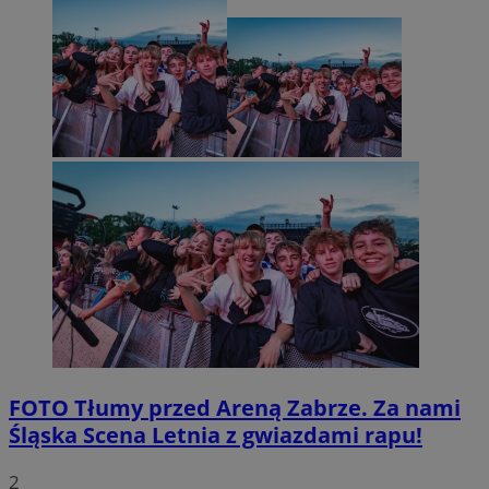
FOTO
Tłumy przed Areną Zabrze. Za nami
Śląska Scena Letnia z gwiazdami rapu!
2