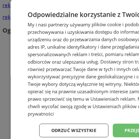
reklama
Odpowiedzialne korzystanie z Twoi
reklama
My i nasi partnerzy używamy plików cookie i podob
Ogłoszenia
przechowywania i uzyskiwania dostępu do informac
urządzeniu oraz do przetwarzania danych osobowych
adres IP, unikalne identyfikatory i dane przeglądani
spersonalizowanych reklam i treści, pomiaru reklam i
odbiorców oraz ulepszania usług.
Dostawcy stron tr
również przetwarzać Twoje dane w tych i innych cel
wykorzystywać precyzyjne dane geolokalizacyjne i c
Twoje wybory dotyczą wyłącznie tej witryny. Niekt
opierać się na prawnie uzasadnionym interesie zami
prawo sprzeciwić się temu w
Ustawieniach reklam
.
chwili wycofać swoją zgodę w
Ustawieniach plików 
prywatności
ODRZUĆ WSZYSTKIE
PRZEJ