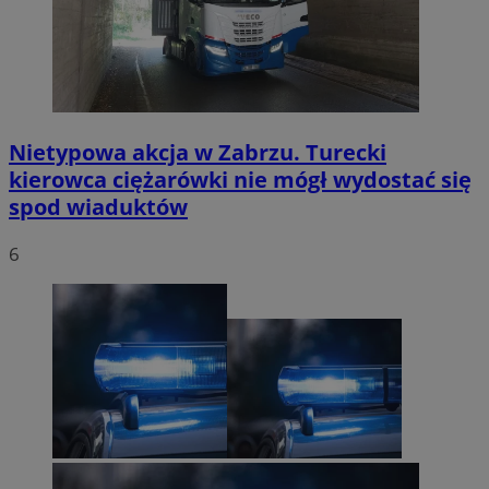
Nietypowa akcja w Zabrzu. Turecki
kierowca ciężarówki nie mógł wydostać się
spod wiaduktów
6