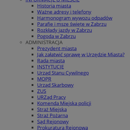
Historia miasta
Ważne adresy i telefony
Harmonogram wywozu odpadów
Parafie i msze święte w Zabrzu
Rozkłady jazdy w Zabrzu
Pogoda w Zabrzu
ADMINISTRACJA
Prezydent miasta
Jak załatwić sprawę w Urzędzie Miasta?
Rada miasta
INSTYTUCJE
Urząd Stanu Cywilnego
MOPR
Urząd Skarbowy
ZUS
URZąd Pracy
Komenda Miejska policji
Straż Miejska
Straż Pożarna
Sąd Rejonowy
Prokuratura Rejonowa