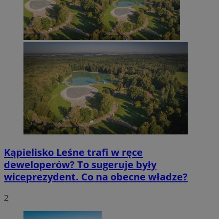
Kąpielisko Leśne trafi w ręce
deweloperów? To sugeruje były
wiceprezydent. Co na obecne władze?
2