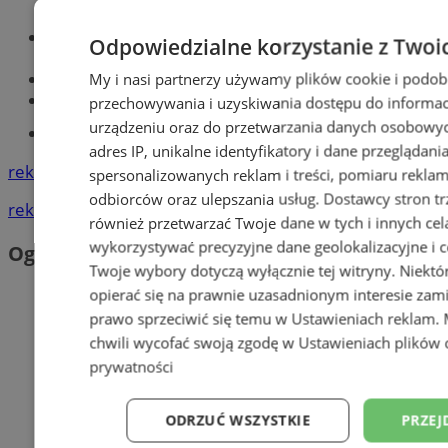
Optyk, okulista
Odpowiedzialne korzystanie z Twoi
Zabrze
Największy sklep z częściami online!
My i nasi partnerzy używamy plików cookie i podob
Książeczka sanepidowska
przechowywania i uzyskiwania dostępu do informac
urządzeniu oraz do przetwarzania danych osobowych
Tworzenie stron www -Zabrze
adres IP, unikalne identyfikatory i dane przeglądani
reklama
spersonalizowanych reklam i treści, pomiaru reklam i
odbiorców oraz ulepszania usług.
Dostawcy stron tr
reklama
również przetwarzać Twoje dane w tych i innych cel
wykorzystywać precyzyjne dane geolokalizacyjne i c
Ogłoszenia
Twoje wybory dotyczą wyłącznie tej witryny. Niekt
opierać się na prawnie uzasadnionym interesie zami
prawo sprzeciwić się temu w
Ustawieniach reklam
.
chwili wycofać swoją zgodę w
Ustawieniach plików 
prywatności
ODRZUĆ WSZYSTKIE
PRZEJ