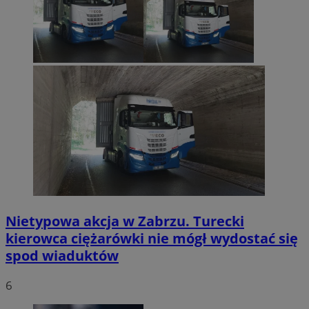
Nietypowa akcja w Zabrzu. Turecki
kierowca ciężarówki nie mógł wydostać się
spod wiaduktów
6