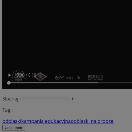
Słuchaj
⏵︎
Tagi:
odblaski
kampania edukacyjna
odblaski na drodze
Udostępnij