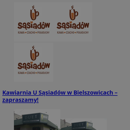
CookieScriptConsent
4 tygodnie 2 dn
CookieScript
zabrze.com.pl
VISITOR_PRIVACY_METADATA
5 miesięcy 4
YouTube
tygodnie
.youtube.com
Kawiarnia U Sąsiadów w Bielszowicach –
zapraszamy!