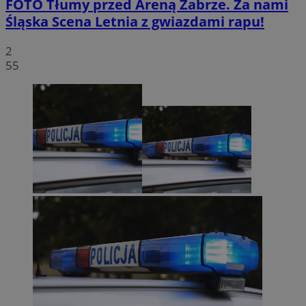
FOTO
Tłumy przed Areną Zabrze. Za nami
Śląska Scena Letnia z gwiazdami rapu!
2
55