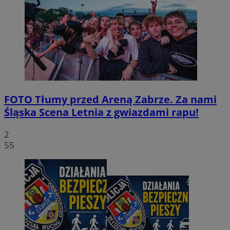
FOTO
Tłumy przed Areną Zabrze. Za nami
Śląska Scena Letnia z gwiazdami rapu!
2
55