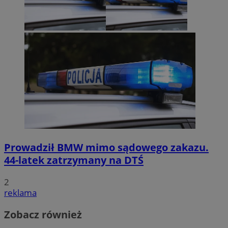
Prowadził BMW mimo sądowego zakazu.
44-latek zatrzymany na DTŚ
2
reklama
Zobacz również