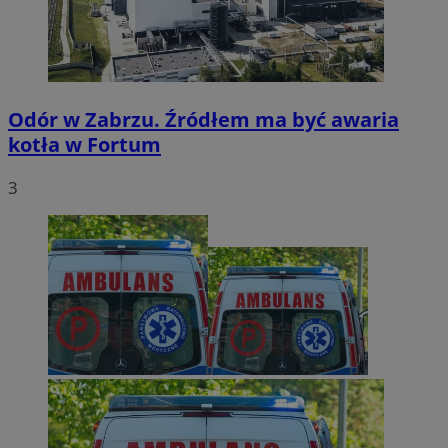
Odór w Zabrzu. Źródłem ma być awaria
kotła w Fortum
3