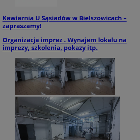
Kawiarnia U Sąsiadów w Bielszowicach –
zapraszamy!
CookieScriptConsent
4 tygodnie 2 dn
CookieScript
zabrze.com.pl
Organizacja imprez . Wynajem lokalu na
imprezy, szkolenia, pokazy itp.
VISITOR_PRIVACY_METADATA
5 miesięcy 4
YouTube
tygodnie
.youtube.com