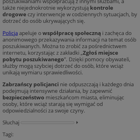
poszukiwaniami współpracują z innymi służbami, a
także niejednokrotnie wykorzystują
kontrole
drogowe
czy interwencje w codziennych sytuacjach, by
dotrzeć do osób ukrywających się.
Policja
apeluje o
współpracę społeczną
i zachęca do
anonimowego przekazywania informacji na temat osób
poszukiwanych. Można to zrobić za pośrednictwem
internetu, korzystając z zakładki „
Zgłoś miejsce
pobytu poszukiwanego
”. Dzięki pomocy obywateli,
służby mogą szybciej dotrzeć do osób, które wciąż
unikają wymiaru sprawiedliwości.
Zabrzańscy policjanci
nie odpuszczają i każdego dnia
podejmują intensywne działania, by zapewnić
bezpieczeństwo
mieszkańcom miasta, eliminując
osoby, które wciąż starają się wymigać od
odpowiedzialności za swoje czyny.
Słuchaj
⏵︎
Tagi: