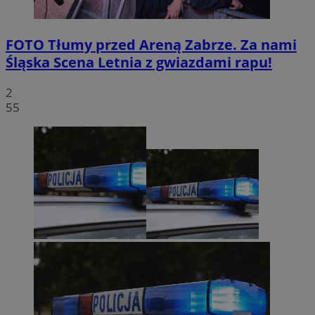
FOTO
Tłumy przed Areną Zabrze. Za nami
Śląska Scena Letnia z gwiazdami rapu!
2
55