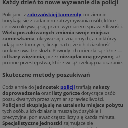
Każdy dzień to nowe wyzwanie dla policji
Policjanci z
zabrzańskiej komendy
codziennie
borykają się z zadaniem zatrzymywania osób, które
celowo ukrywają się przed wymiarem sprawiedliwości.
Wielu poszukiwanych zmienia swoje miejsca
zamieszkania
, ukrywa się u znajomych, a niektórzy
udają bezdomnych, licząc na to, że ich działalność
umknie uwadze służb. Powody ich ucieczki są różne —
od
kary więzienia
, przez
niezapłaconą grzywnę
, aż
po inne przestępstwa, które wciąż czekają na ukaranie.
Skuteczne metody poszukiwań
Codziennie do
jednostek
policji
trafiają
nakazy
doprowadzenia
oraz
listy gończe
dotyczące osób
poszukiwanych przez wymiar sprawiedliwości.
Policjanci skupiają się na ustaleniu miejsca pobytu
tych osób, a ich działania muszą być szybkie i
precyzyjne, ponieważ często liczy się każda minuta.
Specjalistyczne jednostki
zajmujące się