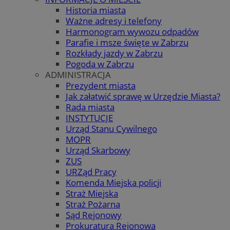
Historia miasta
Ważne adresy i telefony
Harmonogram wywozu odpadów
Parafie i msze święte w Zabrzu
Rozkłady jazdy w Zabrzu
Pogoda w Zabrzu
ADMINISTRACJA
Prezydent miasta
Jak załatwić sprawę w Urzędzie Miasta?
Rada miasta
INSTYTUCJE
Urząd Stanu Cywilnego
MOPR
Urząd Skarbowy
ZUS
URZąd Pracy
Komenda Miejska policji
Straż Miejska
Straż Pożarna
Sąd Rejonowy
Prokuratura Rejonowa