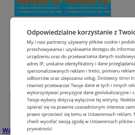
Odpowiedzialne korzystanie z Twoi
My i nasi partnerzy używamy plików cookie i podob
przechowywania i uzyskiwania dostępu do informac
urządzeniu oraz do przetwarzania danych osobowych
adres IP, unikalne identyfikatory i dane przeglądani
spersonalizowanych reklam i treści, pomiaru reklam i
odbiorców oraz ulepszania usług.
Dostawcy stron tr
również przetwarzać Twoje dane w tych i innych cel
wykorzystywać precyzyjne dane geolokalizacyjne i c
Twoje wybory dotyczą wyłącznie tej witryny. Niekt
opierać się na prawnie uzasadnionym interesie zami
prawo sprzeciwić się temu w
Ustawieniach reklam
.
chwili wycofać swoją zgodę w
Ustawieniach plików 
prywatności
Wakacyjny wypoczynek nad Bałtykiem w