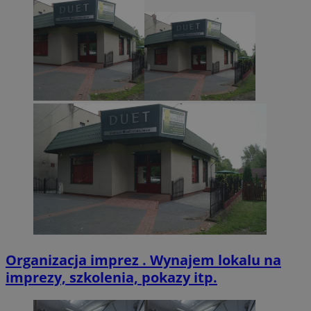
CookieScriptConsent
4 tygodnie 2 dn
CookieScript
zabrze.com.pl
VISITOR_PRIVACY_METADATA
5 miesięcy 4
YouTube
tygodnie
.youtube.com
Organizacja imprez . Wynajem lokalu na
imprezy, szkolenia, pokazy itp.