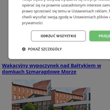
opierać się na prawnie uzasadnionym interesie zami
prawo sprzeciwić się temu w
Ustawieniach reklam
.
chwili wycofać swoją zgodę w
Ustawieniach plików 
prywatności
ODRZUĆ WSZYSTKIE
PRZEJ
POKAŻ SZCZEGÓŁY
Niezbędne
Wydajność
Targetowani
Wakacyjny wypoczynek nad Bałtykiem w
domkach Szmaragdowe Morze
Niesklasyfikowane