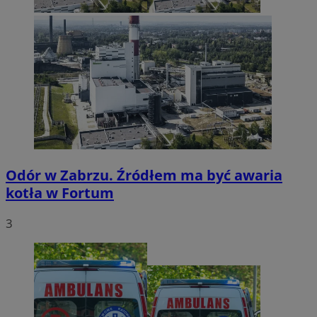
Odór w Zabrzu. Źródłem ma być awaria
kotła w Fortum
3