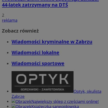
44-latek zatrzymany na DTŚ
2
reklama
Zobacz również
Wiadomości kryminalne w Zabrzu
Wiadomości lokalne
Wiadomości sportowe
Optyk, okulista
Zabrze
Największy sklep z częściami online!
Książeczka sanepidowska