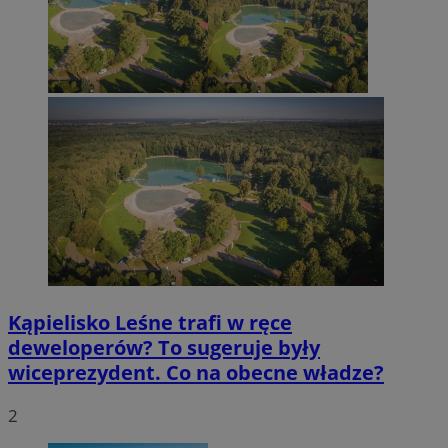
Kąpielisko Leśne trafi w ręce
deweloperów? To sugeruje były
wiceprezydent. Co na obecne władze?
2