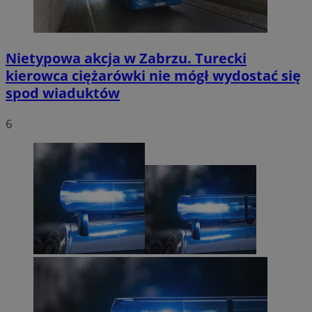
Nietypowa akcja w Zabrzu. Turecki
kierowca ciężarówki nie mógł wydostać się
spod wiaduktów
6