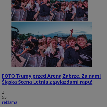
FOTO
Tłumy przed Areną Zabrze. Za nami
Śląska Scena Letnia z gwiazdami rapu!
2
55
reklama