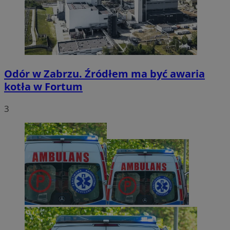
Odór w Zabrzu. Źródłem ma być awaria
kotła w Fortum
3