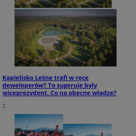
Kąpielisko Leśne trafi w ręce
deweloperów? To sugeruje były
wiceprezydent. Co na obecne władze?
2