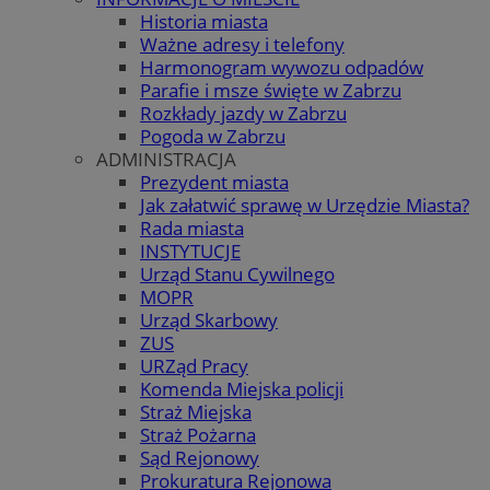
Historia miasta
Ważne adresy i telefony
Harmonogram wywozu odpadów
Parafie i msze święte w Zabrzu
Rozkłady jazdy w Zabrzu
Pogoda w Zabrzu
ADMINISTRACJA
Prezydent miasta
Jak załatwić sprawę w Urzędzie Miasta?
Rada miasta
INSTYTUCJE
Urząd Stanu Cywilnego
MOPR
Urząd Skarbowy
ZUS
URZąd Pracy
Komenda Miejska policji
Straż Miejska
Straż Pożarna
Sąd Rejonowy
Prokuratura Rejonowa