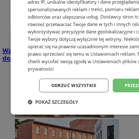
adres IP, unikalne identyfikatory i dane przeglądani
spersonalizowanych reklam i treści, pomiaru reklam i
odbiorców oraz ulepszania usług.
Dostawcy stron tr
również przetwarzać Twoje dane w tych i innych cel
wykorzystywać precyzyjne dane geolokalizacyjne i c
Twoje wybory dotyczą wyłącznie tej witryny. Niekt
opierać się na prawnie uzasadnionym interesie zami
Wakacyjny wypoczynek nad Bałtykiem w
prawo sprzeciwić się temu w
Ustawieniach reklam
.
domkach Szmaragdowe Morze
chwili wycofać swoją zgodę w
Ustawieniach plików 
prywatności
ODRZUĆ WSZYSTKIE
PRZEJ
POKAŻ SZCZEGÓŁY
Niezbędne
Wydajność
Targetowani