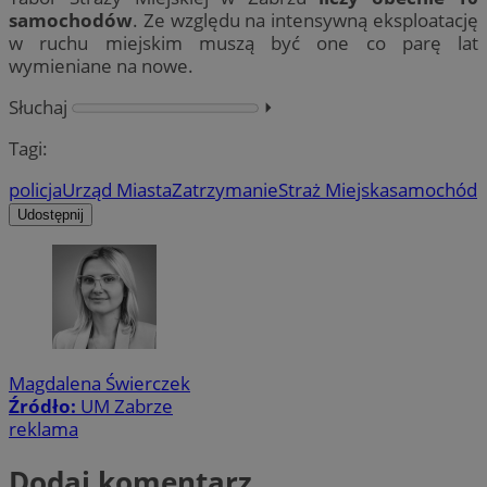
samochodów
. Ze względu na intensywną eksploatację
w ruchu miejskim muszą być one co parę lat
wymieniane na nowe.
Słuchaj
⏵︎
Tagi:
policja
Urząd Miasta
Zatrzymanie
Straż Miejska
samochód
Udostępnij
Magdalena Świerczek
Źródło:
UM Zabrze
reklama
Dodaj komentarz