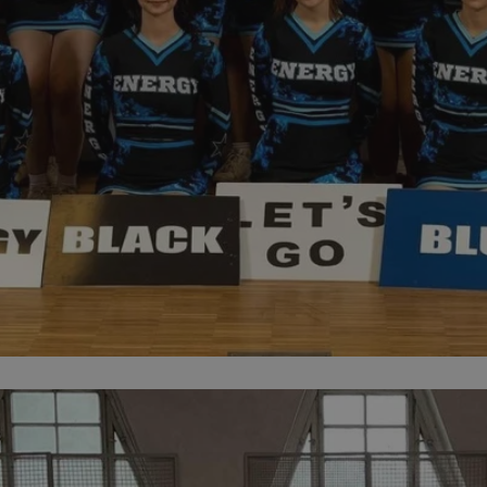
zabrze.com.pl
1 rok
Ten plik cookie przechowuje identyfik
zabrze.com.pl
1 rok
Ten plik cookie przechowuje identyfik
zabrze.com.pl
1 rok
Ten plik cookie przechowuje identyfik
29 minut 53
Ten plik cookie służy do rozróżniania
Cloudflare
sekundy
to korzystne dla strony internetowe
Inc.
umożliwia tworzenie ważnych rapor
.x.com
korzystania z jej witryny internetowe
29 minut 55
Ten plik cookie służy do rozróżniania
Cloudflare
sekund
to korzystne dla strony internetowe
Inc.
umożliwia tworzenie ważnych rapor
.twitter.com
korzystania z jej witryny internetowe
nt
4 tygodnie 2 dni
Ten plik cookie jest używany przez 
CookieScript
Script.com do zapamiętywania prefe
zabrze.com.pl
zgody użytkownika na pliki cookie. J
aby baner cookie Cookie-Script.com 
Google Privacy Policy
METADATA
5 miesięcy 4
Ten plik cookie przechowuje informa
YouTube
tygodnie
użytkownika oraz jego preferencjac
.youtube.com
prywatności podczas korzystania z wi
wybory dotyczące polityki prywatnoś
zgody, zapewniając ich przestrzegan
wizytach. Dzięki temu użytkownik 
konfigurować swoich preferencji, co
zgodność z regulacjami ochrony dan