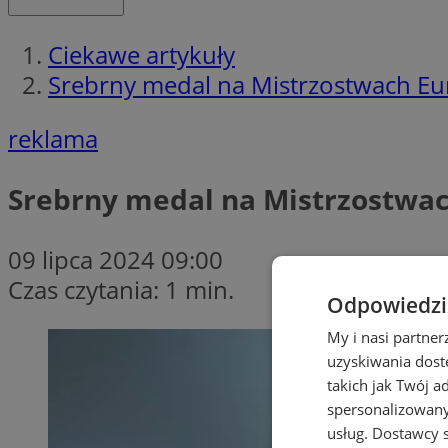
Ciekawe artykuły
Srebrny medal na Mistrzostwach Eu
reklama
Srebrny medal na Mistrzostwac
09 lipca 2024 09:00
Czas czytania: 1 min.
Odpowiedzia
My i nasi partne
uzyskiwania dost
takich jak Twój a
spersonalizowanyc
usług.
Dostawcy s