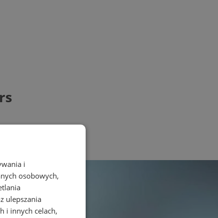
rs
ywania i
danych osobowych,
etlania
az ulepszania
 i innych celach,