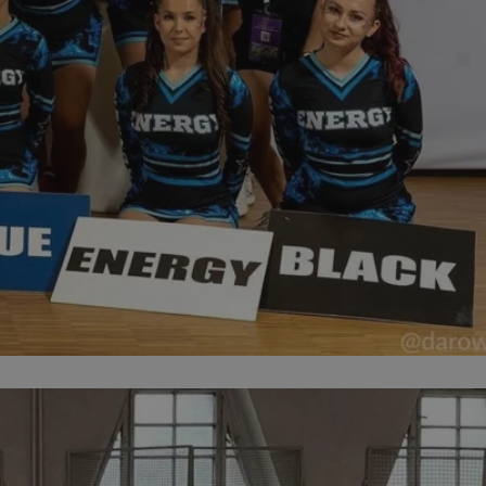
ator sesji.
ator sesji.
ator sesji.
 ludzi i botów. Jest
j, ponieważ
tów na temat
j.
 ludzi i botów. Jest
j, ponieważ
tów na temat
j.
usługę Cookie-
rencji dotyczących
est to konieczne,
działał poprawnie.
cje o zgodzie
h dotyczących
tryny. Rejestruje
ci i ustawień
ie w kolejnych
nie musi ponownie
 zwiększa wygodę i
ych.