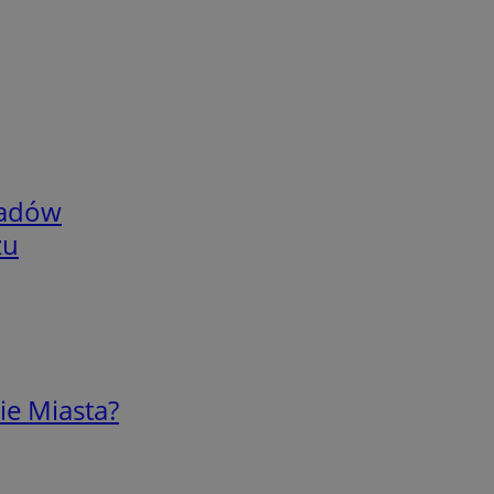
adów
zu
ie Miasta?