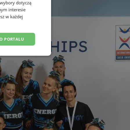
 wybory dotyczą
nym interesie
sz w każdej
DO PORTALU
esklasyfikowane
ane
owanie użytkownika i
j.