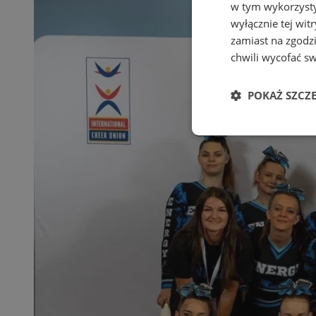
w tym wykorzysty
wyłącznie tej wi
zamiast na zgodz
chwili wycofać s
POKAŻ SZCZ
Niezbędne
Ni
Niezbędne pliki cook
zarządzanie kontem. 
Nazwa