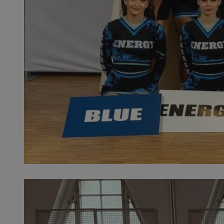
SessID
QeSessID
MvSessID
__cf_bm
__cf_bm
CookieScriptConse
VISITOR_PRIVACY_