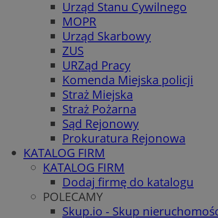
Urząd Stanu Cywilnego
MOPR
Urząd Skarbowy
ZUS
URZąd Pracy
Komenda Miejska policji
Straż Miejska
Straż Pożarna
Sąd Rejonowy
Prokuratura Rejonowa
KATALOG FIRM
KATALOG FIRM
Dodaj firmę do katalogu
POLECAMY
Skup.io - Skup nieruchomośc