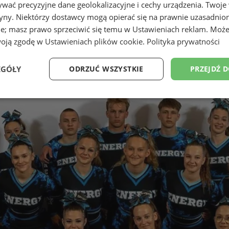
wać precyzyjne dane geolokalizacyjne i cechy urządzenia. Twoje
tryny. Niektórzy dostawcy mogą opierać się na prawnie uzasadnio
ie; masz prawo sprzeciwić się temu w
Ustawieniach reklam
. Może
woją zgodę w
Ustawieniach plików cookie
.
Polityka prywatności
EGÓŁY
ODRZUĆ WSZYSTKIE
PRZEJDŹ 
Wydajność
Targetowanie
Funkcjonalność
Ni
ezbędne
Wydajność
Targetowanie
Funkcjonalność
Niesklasyfikow
ie umożliwiają korzystanie z podstawowych funkcji strony internetowej, takich jak log
Bez niezbędnych plików cookie nie można prawidłowo korzystać ze strony internetowe
Provider
/
Okres
Opis
Domena
przechowywania